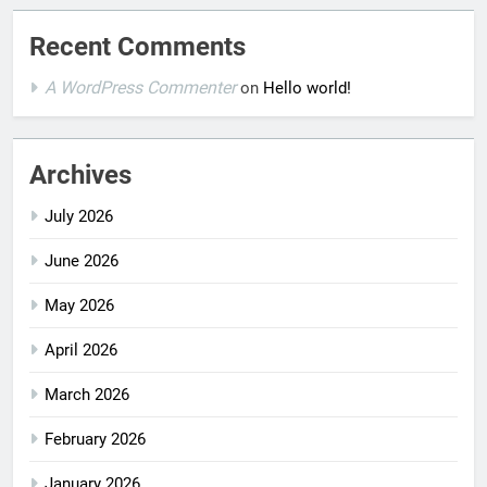
Recent Comments
A WordPress Commenter
on
Hello world!
Archives
July 2026
June 2026
May 2026
April 2026
March 2026
February 2026
January 2026