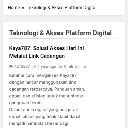
Home
Teknologi & Akses Platform Digital
Teknologi & Akses Platform Digital
Kaya787: Solusi Akses Hari Ini
Melalui Link Cadangan
7272237
1 year ago
0
5 mins
Ketahui cara mengakses Kaya787
dengan lancar menggunakan link
cadangan terpercaya. Panduan aman,
cepat, dan efisien untuk menghindari
gangguan teknis.
Dalam dunia digital yang bergerak
cepat, akses yang tidak stabil dapat
menjadi hambatan besar bagi