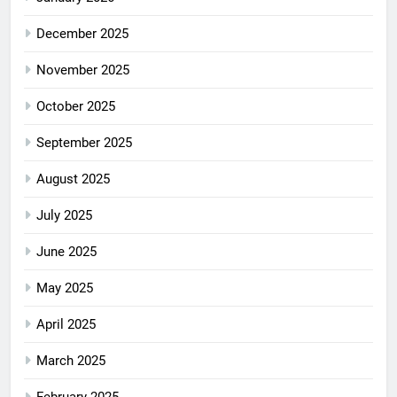
December 2025
November 2025
October 2025
September 2025
August 2025
July 2025
June 2025
May 2025
April 2025
March 2025
February 2025