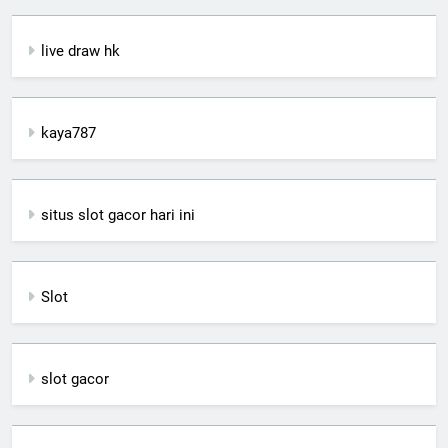
live draw hk
kaya787
situs slot gacor hari ini
Slot
slot gacor