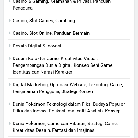
Casino & Gaming, Keamanan & Privasi, Panduan
Pengguna
Casino, Slot Games, Gambling
Casino, Slot Online, Panduan Bermain
Desain Digital & Inovasi
Desain Karakter Game, Kreativitas Visual,
Pengembangan Dunia Digital, Konsep Seni Game,
Identitas dan Narasi Karakter
Digital Marketing, Optimasi Website, Teknologi Game,
Pengalaman Pengguna, Strategi Konten
Dunia Pokémon Teknologi dalam Fiksi Budaya Populer
Etika dan Inovasi Edukasi Imajinatif Analisis Konsep
Dunia Pokémon, Game dan Hiburan, Strategi Game,
Kreativitas Desain, Fantasi dan Imajinasi