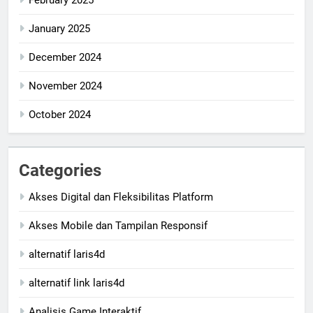
January 2025
December 2024
November 2024
October 2024
Categories
Akses Digital dan Fleksibilitas Platform
Akses Mobile dan Tampilan Responsif
alternatif laris4d
alternatif link laris4d
Analisis Game Interaktif