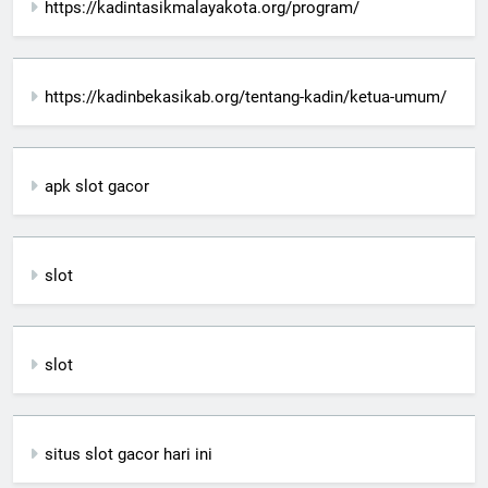
https://kadintasikmalayakota.org/program/
https://kadinbekasikab.org/tentang-kadin/ketua-umum/
apk slot gacor
slot
slot
situs slot gacor hari ini