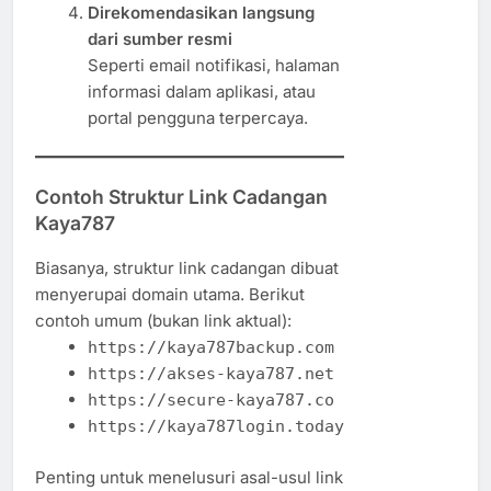
Direkomendasikan langsung
dari sumber resmi
Seperti email notifikasi, halaman
informasi dalam aplikasi, atau
portal pengguna terpercaya.
Contoh Struktur Link Cadangan
Kaya787
Biasanya, struktur link cadangan dibuat
menyerupai domain utama. Berikut
contoh umum (bukan link aktual):
https://kaya787backup.com
https://akses-kaya787.net
https://secure-kaya787.co
https://kaya787login.today
Penting untuk menelusuri asal-usul link