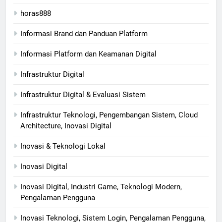
horas888
Informasi Brand dan Panduan Platform
Informasi Platform dan Keamanan Digital
Infrastruktur Digital
Infrastruktur Digital & Evaluasi Sistem
Infrastruktur Teknologi, Pengembangan Sistem, Cloud
Architecture, Inovasi Digital
Inovasi & Teknologi Lokal
Inovasi Digital
Inovasi Digital, Industri Game, Teknologi Modern,
Pengalaman Pengguna
Inovasi Teknologi, Sistem Login, Pengalaman Pengguna,