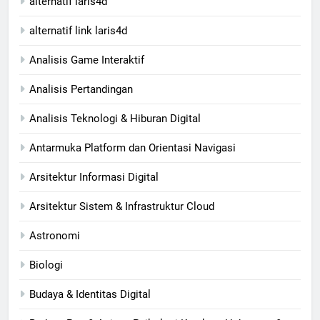
alternatif laris4d
alternatif link laris4d
Analisis Game Interaktif
Analisis Pertandingan
Analisis Teknologi & Hiburan Digital
Antarmuka Platform dan Orientasi Navigasi
Arsitektur Informasi Digital
Arsitektur Sistem & Infrastruktur Cloud
Astronomi
Biologi
Budaya & Identitas Digital