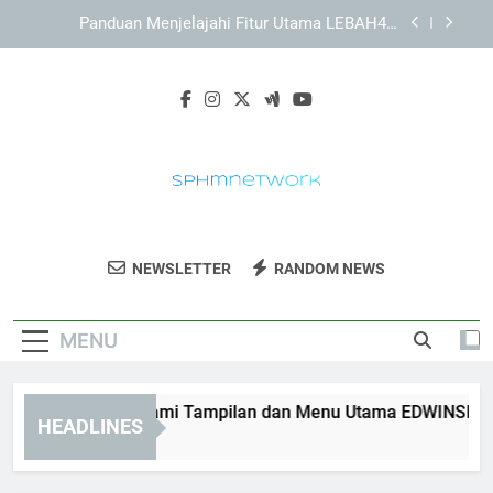
Skip
Panduan Memahami Fitur Utama EDWINSLOT
to
untuk Pengguna Baru secara Praktis
content
Panduan Memahami Fitur Utama LEBAH4D untuk
Pengguna Baru secara Praktis
Panduan Memahami Tampilan dan Menu Utama
EDWINSLOT
Panduan Menjelajahi Fitur Utama LEBAH4D
secara Efisien
Panduan Memahami Fitur Utama EDWINSLOT
untuk Pengguna Baru secara Praktis
SPHM Network
SPHM Network Memberikan Informasi Dan
Panduan Memahami Fitur Utama LEBAH4D untuk
NEWSLETTER
RANDOM NEWS
Pengguna Baru secara Praktis
Berita Terkini Untuk Masyarakat Modern.
Sumber Informasi Terpercaya.
MENU
anduan Memahami Tampilan dan Menu Utama EDWINSLOT
HEADLINES
Weeks Ago