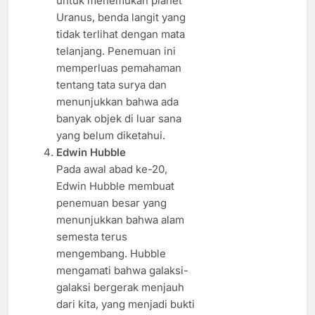
untuk menemukan planet
Uranus, benda langit yang
tidak terlihat dengan mata
telanjang. Penemuan ini
memperluas pemahaman
tentang tata surya dan
menunjukkan bahwa ada
banyak objek di luar sana
yang belum diketahui.
Edwin Hubble
Pada awal abad ke-20,
Edwin Hubble membuat
penemuan besar yang
menunjukkan bahwa alam
semesta terus
mengembang. Hubble
mengamati bahwa galaksi-
galaksi bergerak menjauh
dari kita, yang menjadi bukti