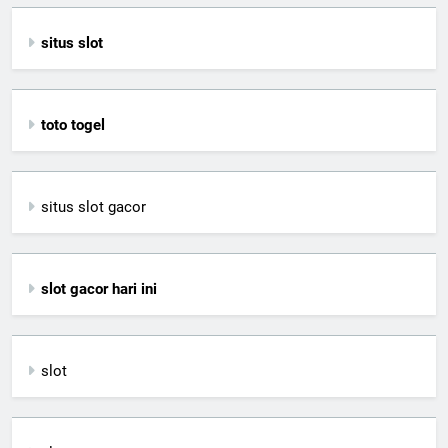
situs slot
toto togel
situs slot gacor
slot gacor hari ini
slot