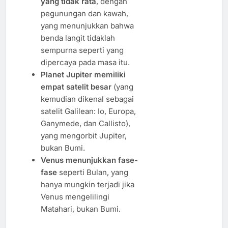
yang tidak rata
, dengan
pegunungan dan kawah,
yang menunjukkan bahwa
benda langit tidaklah
sempurna seperti yang
dipercaya pada masa itu.
Planet Jupiter memiliki
empat satelit besar
(yang
kemudian dikenal sebagai
satelit Galilean: Io, Europa,
Ganymede, dan Callisto),
yang mengorbit Jupiter,
bukan Bumi.
Venus menunjukkan fase-
fase
seperti Bulan, yang
hanya mungkin terjadi jika
Venus mengelilingi
Matahari, bukan Bumi.