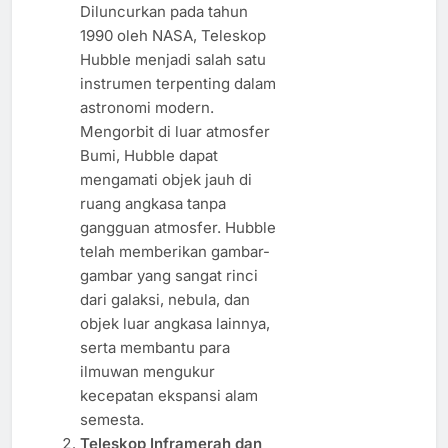
Diluncurkan pada tahun
1990 oleh NASA, Teleskop
Hubble menjadi salah satu
instrumen terpenting dalam
astronomi modern.
Mengorbit di luar atmosfer
Bumi, Hubble dapat
mengamati objek jauh di
ruang angkasa tanpa
gangguan atmosfer. Hubble
telah memberikan gambar-
gambar yang sangat rinci
dari galaksi, nebula, dan
objek luar angkasa lainnya,
serta membantu para
ilmuwan mengukur
kecepatan ekspansi alam
semesta.
Teleskop Inframerah dan