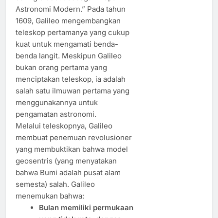
Astronomi Modern.” Pada tahun
1609, Galileo mengembangkan
teleskop pertamanya yang cukup
kuat untuk mengamati benda-
benda langit. Meskipun Galileo
bukan orang pertama yang
menciptakan teleskop, ia adalah
salah satu ilmuwan pertama yang
menggunakannya untuk
pengamatan astronomi.
Melalui teleskopnya, Galileo
membuat penemuan revolusioner
yang membuktikan bahwa model
geosentris (yang menyatakan
bahwa Bumi adalah pusat alam
semesta) salah. Galileo
menemukan bahwa:
Bulan memiliki permukaan