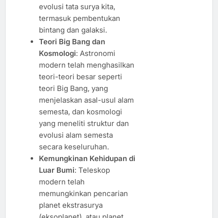
evolusi tata surya kita,
termasuk pembentukan
bintang dan galaksi.
Teori Big Bang dan
Kosmologi
: Astronomi
modern telah menghasilkan
teori-teori besar seperti
teori Big Bang, yang
menjelaskan asal-usul alam
semesta, dan kosmologi
yang meneliti struktur dan
evolusi alam semesta
secara keseluruhan.
Kemungkinan Kehidupan di
Luar Bumi
: Teleskop
modern telah
memungkinkan pencarian
planet ekstrasurya
(eksoplanet), atau planet