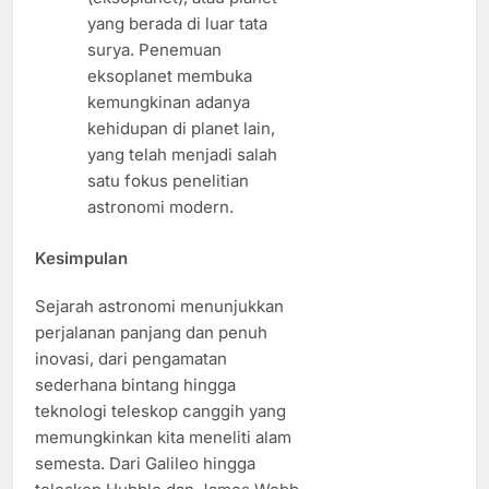
yang berada di luar tata
surya. Penemuan
eksoplanet membuka
kemungkinan adanya
kehidupan di planet lain,
yang telah menjadi salah
satu fokus penelitian
astronomi modern.
Kesimpulan
Sejarah astronomi menunjukkan
perjalanan panjang dan penuh
inovasi, dari pengamatan
sederhana bintang hingga
teknologi teleskop canggih yang
memungkinkan kita meneliti alam
semesta. Dari Galileo hingga