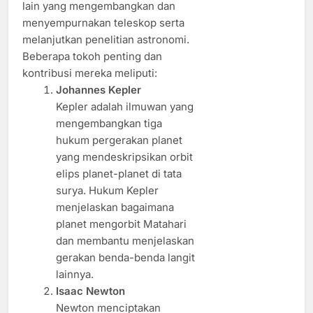
lain yang mengembangkan dan
menyempurnakan teleskop serta
melanjutkan penelitian astronomi.
Beberapa tokoh penting dan
kontribusi mereka meliputi:
Johannes Kepler
Kepler adalah ilmuwan yang
mengembangkan tiga
hukum pergerakan planet
yang mendeskripsikan orbit
elips planet-planet di tata
surya. Hukum Kepler
menjelaskan bagaimana
planet mengorbit Matahari
dan membantu menjelaskan
gerakan benda-benda langit
lainnya.
Isaac Newton
Newton menciptakan