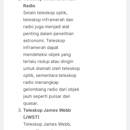
Radio
Selain teleskop optik,
teleskop inframerah dan
radio juga menjadi alat
penting dalam penelitian
astronomi. Teleskop
inframerah dapat
mendeteksi objek yang
terlalu redup atau dingin
untuk diamati oleh teleskop
optik, sementara teleskop
radio menangkap
gelombang radio dari objek
jauh seperti pulsar dan
quasar.
Teleskop James Webb
(JWST)
Teleskop James Webb,