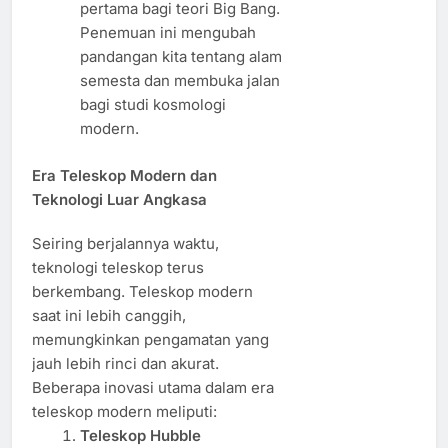
pertama bagi teori Big Bang.
Penemuan ini mengubah
pandangan kita tentang alam
semesta dan membuka jalan
bagi studi kosmologi
modern.
Era Teleskop Modern dan
Teknologi Luar Angkasa
Seiring berjalannya waktu,
teknologi teleskop terus
berkembang. Teleskop modern
saat ini lebih canggih,
memungkinkan pengamatan yang
jauh lebih rinci dan akurat.
Beberapa inovasi utama dalam era
teleskop modern meliputi:
Teleskop Hubble