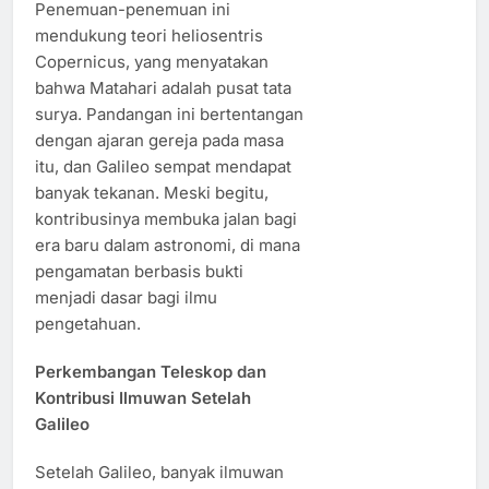
Penemuan-penemuan ini
mendukung teori heliosentris
Copernicus, yang menyatakan
bahwa Matahari adalah pusat tata
surya. Pandangan ini bertentangan
dengan ajaran gereja pada masa
itu, dan Galileo sempat mendapat
banyak tekanan. Meski begitu,
kontribusinya membuka jalan bagi
era baru dalam astronomi, di mana
pengamatan berbasis bukti
menjadi dasar bagi ilmu
pengetahuan.
Perkembangan Teleskop dan
Kontribusi Ilmuwan Setelah
Galileo
Setelah Galileo, banyak ilmuwan