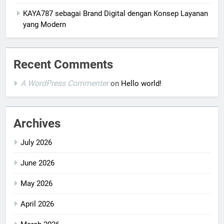
KAYA787 sebagai Brand Digital dengan Konsep Layanan
yang Modern
Recent Comments
A WordPress Commenter
on
Hello world!
Archives
July 2026
June 2026
May 2026
April 2026