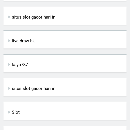
situs slot gacor hari ini
live draw hk
kaya787
situs slot gacor hari ini
Slot