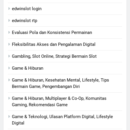
edwinslot login
edwinslot rtp
Evaluasi Pola dan Konsistensi Permainan
Fleksibilitas Akses dan Pengalaman Digital
Gambling, Slot Online, Strategi Bermain Slot
Game & Hiburan
Game & Hiburan, Kesehatan Mental, Lifestyle, Tips
Bermain Game, Pengembangan Diri
Game & Hiburan, Multiplayer & Co-Op, Komunitas
Gaming, Rekomendasi Game
Game & Teknologi, Ulasan Platform Digital, Lifestyle
Digital