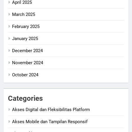
April 2025
March 2025
February 2025
January 2025
December 2024
November 2024
October 2024
Categories
Akses Digital dan Fleksibilitas Platform
Akses Mobile dan Tampilan Responsif