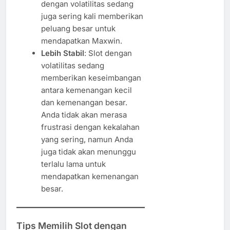
dengan volatilitas sedang
juga sering kali memberikan
peluang besar untuk
mendapatkan Maxwin.
Lebih Stabil
: Slot dengan
volatilitas sedang
memberikan keseimbangan
antara kemenangan kecil
dan kemenangan besar.
Anda tidak akan merasa
frustrasi dengan kekalahan
yang sering, namun Anda
juga tidak akan menunggu
terlalu lama untuk
mendapatkan kemenangan
besar.
Tips Memilih Slot dengan