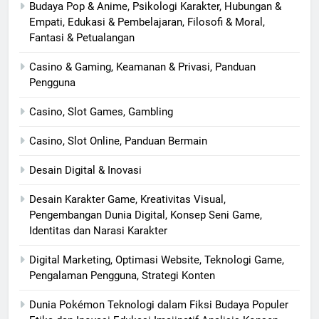
Budaya Pop & Anime, Psikologi Karakter, Hubungan &
Empati, Edukasi & Pembelajaran, Filosofi & Moral,
Fantasi & Petualangan
Casino & Gaming, Keamanan & Privasi, Panduan
Pengguna
Casino, Slot Games, Gambling
Casino, Slot Online, Panduan Bermain
Desain Digital & Inovasi
Desain Karakter Game, Kreativitas Visual,
Pengembangan Dunia Digital, Konsep Seni Game,
Identitas dan Narasi Karakter
Digital Marketing, Optimasi Website, Teknologi Game,
Pengalaman Pengguna, Strategi Konten
Dunia Pokémon Teknologi dalam Fiksi Budaya Populer