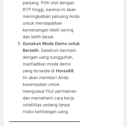
panjang. Pilih slot dengan
RTP tinggi, karena ini akan
meningkatkan peluang Anda
untuk mendapatkan
kemenangan lebih sering
dan lebih besar.
Gunakan Mode Demo untuk
Berlatih
: Sebelum bermain
dengan uang sungguhan,
manfaatkan mode demo
yang tersedia di
Horas88
.
Ini akan memberi Anda
kesempatan untuk
menguasai fitur permainan
dan memahami cara kerja
volatilitas sedang tanpa
risiko kehilangan uang.