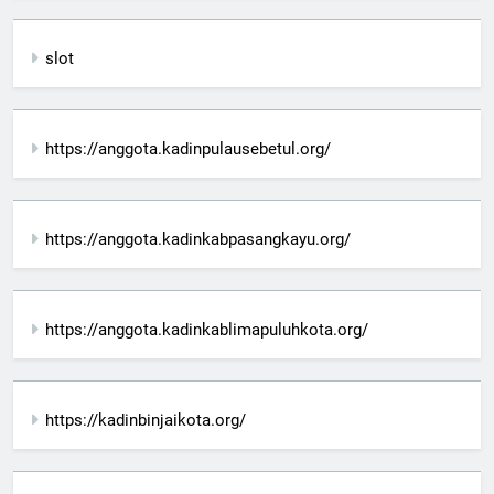
slot
https://anggota.kadinpulausebetul.org/
https://anggota.kadinkabpasangkayu.org/
https://anggota.kadinkablimapuluhkota.org/
https://kadinbinjaikota.org/