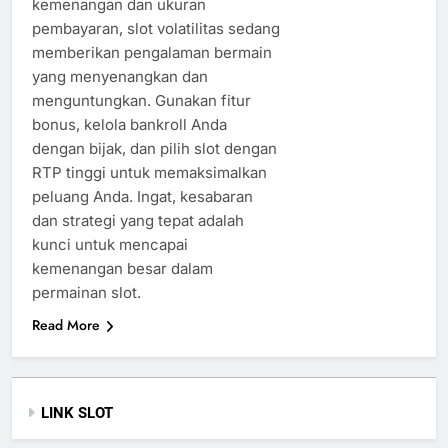
kemenangan dan ukuran
pembayaran, slot volatilitas sedang
memberikan pengalaman bermain
yang menyenangkan dan
menguntungkan. Gunakan fitur
bonus, kelola bankroll Anda
dengan bijak, dan pilih slot dengan
RTP tinggi untuk memaksimalkan
peluang Anda. Ingat, kesabaran
dan strategi yang tepat adalah
kunci untuk mencapai
kemenangan besar dalam
permainan slot.
Read More
LINK SLOT