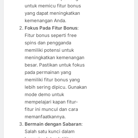
untuk memicu fitur bonus
yang dapat meningkatkan
kemenangan Anda.
Fokus Pada Fitur Bonus
:
Fitur bonus seperti free
spins dan pengganda
memiliki potensi untuk
meningkatkan kemenangan
besar. Pastikan untuk fokus
pada permainan yang
memiliki fitur bonus yang
lebih sering dipicu. Gunakan
mode demo untuk
mempelajari kapan fitur-
fitur ini muncul dan cara
memanfaatkannya.
Bermain dengan Sabaran
:
Salah satu kunci dalam