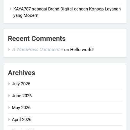
KAYA787 sebagai Brand Digital dengan Konsep Layanan
yang Modern
Recent Comments
A WordPress Commenter
on
Hello world!
Archives
July 2026
June 2026
May 2026
April 2026