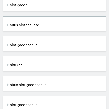
slot gacor
situs slot thailand
slot gacor hari ini
slot777
situs slot gacor hari ini
slot gacor hari ini