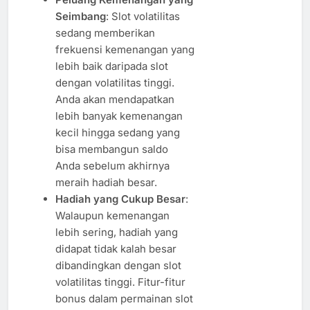
Seimbang
: Slot volatilitas
sedang memberikan
frekuensi kemenangan yang
lebih baik daripada slot
dengan volatilitas tinggi.
Anda akan mendapatkan
lebih banyak kemenangan
kecil hingga sedang yang
bisa membangun saldo
Anda sebelum akhirnya
meraih hadiah besar.
Hadiah yang Cukup Besar
:
Walaupun kemenangan
lebih sering, hadiah yang
didapat tidak kalah besar
dibandingkan dengan slot
volatilitas tinggi. Fitur-fitur
bonus dalam permainan slot