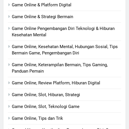
Game Online & Platform Digital
Game Online & Strategi Bermain
Game Online Pengembangan Diri Teknologi & Hiburan
Kesehatan Mental
Game Online, Kesehatan Mental, Hubungan Sosial, Tips
Bermain Game, Pengembangan Diri
Game Online, Keterampilan Bermain, Tips Gaming,
Panduan Pemain
Game Online, Review Platform, Hiburan Digital
Game Online, Slot, Hiburan, Strategi
Game Online, Slot, Teknologi Game
Game Online, Tips dan Trik