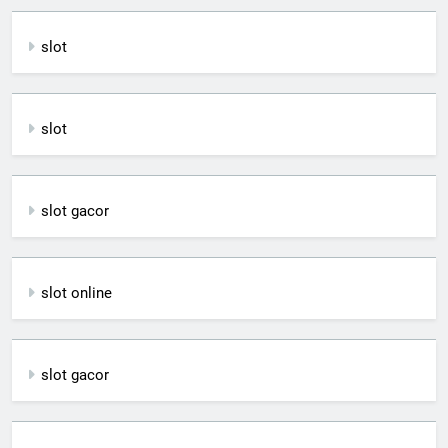
slot
slot
slot gacor
slot online
slot gacor