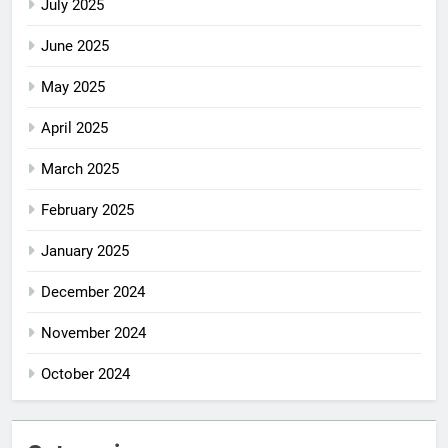
July 2025
June 2025
May 2025
April 2025
March 2025
February 2025
January 2025
December 2024
November 2024
October 2024