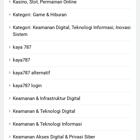
Kasino, Slot, Permainan Online
Kategori: Game & Hiburan
Kategori: Keamanan Digital, Teknologi Informasi, Inovasi
Sistem
kaya 787
kaya787
kaya787 alternatif
kaya787 login
Keamanan & Infrastruktur Digital
Keamanan & Teknologi Digital
Keamanan & Teknologi Informasi
Keamanan Akses Digital & Privasi Siber