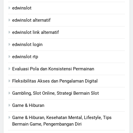
edwinslot
edwinslot alternatif
edwinslot link alternatif
edwinslot login
edwinslot rtp
Evaluasi Pola dan Konsistensi Permainan
Fleksibilitas Akses dan Pengalaman Digital
Gambling, Slot Online, Strategi Bermain Slot
Game & Hiburan
Game & Hiburan, Kesehatan Mental, Lifestyle, Tips
Bermain Game, Pengembangan Diri