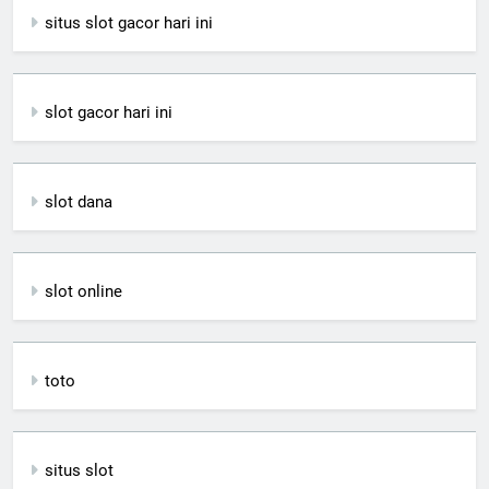
situs slot gacor hari ini
slot gacor hari ini
slot dana
slot online
toto
situs slot