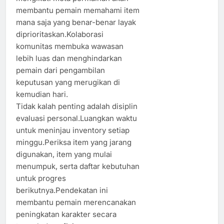
membantu pemain memahami item
mana saja yang benar-benar layak
diprioritaskan.Kolaborasi
komunitas membuka wawasan
lebih luas dan menghindarkan
pemain dari pengambilan
keputusan yang merugikan di
kemudian hari.
Tidak kalah penting adalah disiplin
evaluasi personal.Luangkan waktu
untuk meninjau inventory setiap
minggu.Periksa item yang jarang
digunakan, item yang mulai
menumpuk, serta daftar kebutuhan
untuk progres
berikutnya.Pendekatan ini
membantu pemain merencanakan
peningkatan karakter secara