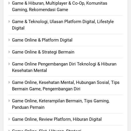
Game & Hiburan, Multiplayer & Co-Op, Komunitas
Gaming, Rekomendasi Game
Game & Teknologi, Ulasan Platform Digital, Lifestyle
Digital
Game Online & Platform Digital
Game Online & Strategi Bermain
Game Online Pengembangan Diri Teknologi & Hiburan
Kesehatan Mental
Game Online, Kesehatan Mental, Hubungan Sosial, Tips
Bermain Game, Pengembangan Diri
Game Online, Keterampilan Bermain, Tips Gaming,
Panduan Pemain
Game Online, Review Platform, Hiburan Digital