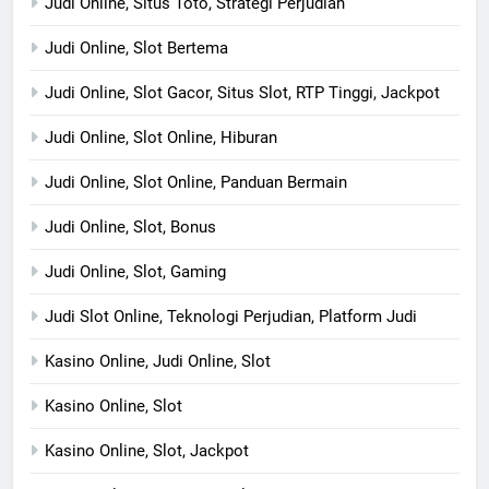
Judi Online, Situs Toto, Strategi Perjudian
Judi Online, Slot Bertema
Judi Online, Slot Gacor, Situs Slot, RTP Tinggi, Jackpot
Judi Online, Slot Online, Hiburan
Judi Online, Slot Online, Panduan Bermain
Judi Online, Slot, Bonus
Judi Online, Slot, Gaming
Judi Slot Online, Teknologi Perjudian, Platform Judi
Kasino Online, Judi Online, Slot
Kasino Online, Slot
Kasino Online, Slot, Jackpot