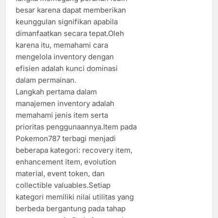
besar karena dapat memberikan
keunggulan signifikan apabila
dimanfaatkan secara tepat.Oleh
karena itu, memahami cara
mengelola inventory dengan
efisien adalah kunci dominasi
dalam permainan.
Langkah pertama dalam
manajemen inventory adalah
memahami jenis item serta
prioritas penggunaannya.Item pada
Pokemon787 terbagi menjadi
beberapa kategori: recovery item,
enhancement item, evolution
material, event token, dan
collectible valuables.Setiap
kategori memiliki nilai utilitas yang
berbeda bergantung pada tahap