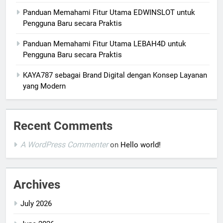
Panduan Memahami Fitur Utama EDWINSLOT untuk
Pengguna Baru secara Praktis
Panduan Memahami Fitur Utama LEBAH4D untuk
Pengguna Baru secara Praktis
KAYA787 sebagai Brand Digital dengan Konsep Layanan
yang Modern
Recent Comments
A WordPress Commenter
on
Hello world!
Archives
July 2026