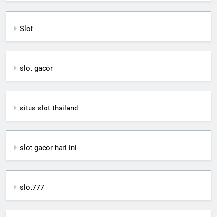
Slot
slot gacor
situs slot thailand
slot gacor hari ini
slot777