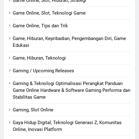
Game Online, Slot, Hiburan, Strategi
Game Online, Slot, Teknologi Game
Game Online, Tips dan Trik
Game, Hiburan, Kepribadian, Pengembangan Diri, Game
Edukasi
Game, Hiburan, Teknologi
Gaming / Upcoming Releases
Gaming & Teknologi Optimalisasi Perangkat Panduan
Game Online Hardware & Software Gaming Performa dan
Stabilitas Game
Gaming, Slot Online
Gaya Hidup Digital, Teknologi Generasi Z, Komunitas
Online, Inovasi Platform