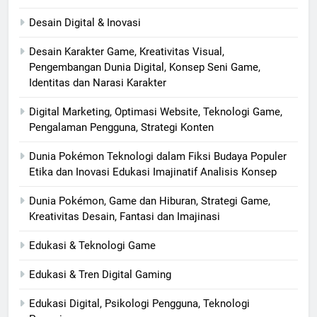
Desain Digital & Inovasi
Desain Karakter Game, Kreativitas Visual,
Pengembangan Dunia Digital, Konsep Seni Game,
Identitas dan Narasi Karakter
Digital Marketing, Optimasi Website, Teknologi Game,
Pengalaman Pengguna, Strategi Konten
Dunia Pokémon Teknologi dalam Fiksi Budaya Populer
Etika dan Inovasi Edukasi Imajinatif Analisis Konsep
Dunia Pokémon, Game dan Hiburan, Strategi Game,
Kreativitas Desain, Fantasi dan Imajinasi
Edukasi & Teknologi Game
Edukasi & Tren Digital Gaming
Edukasi Digital, Psikologi Pengguna, Teknologi