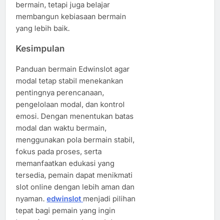
bermain, tetapi juga belajar
membangun kebiasaan bermain
yang lebih baik.
Kesimpulan
Panduan bermain Edwinslot agar
modal tetap stabil menekankan
pentingnya perencanaan,
pengelolaan modal, dan kontrol
emosi. Dengan menentukan batas
modal dan waktu bermain,
menggunakan pola bermain stabil,
fokus pada proses, serta
memanfaatkan edukasi yang
tersedia, pemain dapat menikmati
slot online dengan lebih aman dan
nyaman.
edwinslot
menjadi pilihan
tepat bagi pemain yang ingin