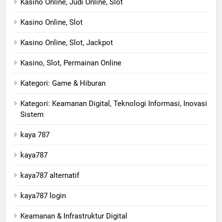
Kasino Online, Judi Online, Slot
Kasino Online, Slot
Kasino Online, Slot, Jackpot
Kasino, Slot, Permainan Online
Kategori: Game & Hiburan
Kategori: Keamanan Digital, Teknologi Informasi, Inovasi
Sistem
kaya 787
kaya787
kaya787 alternatif
kaya787 login
Keamanan & Infrastruktur Digital