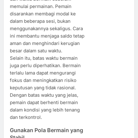
memulai permainan. Pemain
disarankan membagi modal ke
dalam beberapa sesi, bukan
menggunakannya sekaligus. Cara
ini membantu menjaga saldo tetap
aman dan menghindari kerugian
besar dalam satu waktu.
Selain itu, batas waktu bermain
juga perlu diperhatikan. Bermain
terlalu lama dapat mengurangi
fokus dan meningkatkan risiko
keputusan yang tidak rasional.
Dengan batas waktu yang jelas,
pemain dapat berhenti bermain
dalam kondisi yang lebih tenang
dan terkontrol.
Gunakan Pola Bermain yang
Stabil