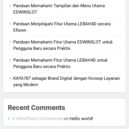
Panduan Memahami Tampilan dan Menu Utama
EDWINSLOT
Panduan Menjelajahi Fitur Utama LEBAH4D secara
Efisien
Panduan Memahami Fitur Utama EDWINSLOT untuk
Pengguna Baru secara Praktis
Panduan Memahami Fitur Utama LEBAH4D untuk
Pengguna Baru secara Praktis
KAYA787 sebagai Brand Digital dengan Konsep Layanan
yang Modern
Recent Comments
A WordPress Commenter
on
Hello world!