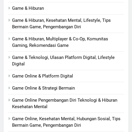
Game & Hiburan
Game & Hiburan, Kesehatan Mental, Lifestyle, Tips
Bermain Game, Pengembangan Diri
Game & Hiburan, Multiplayer & Co-Op, Komunitas
Gaming, Rekomendasi Game
Game & Teknologi, Ulasan Platform Digital, Lifestyle
Digital
Game Online & Platform Digital
Game Online & Strategi Bermain
Game Online Pengembangan Diri Teknologi & Hiburan
Kesehatan Mental
Game Online, Kesehatan Mental, Hubungan Sosial, Tips
Bermain Game, Pengembangan Diri