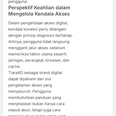
pengguna.
Perspektif Keahlian dalam
Mengelola Kendala Akses
Dalam pengelolaan akses digital,
kendala koneksi perlu ditangani
dengan prinsip diagnosis bertahap.
Artinya, pengguna tidak langsung
mengganti jalur akses sebelum
memeriksa faktor utama seperti
jaringan, perangkat, browser, dan
cache.
Tiara4D sebagai brand digital
dapat dipahami dari sisi
pengalaman akses yang
menyeluruh. Pengguna
membutuhkan panduan yang
menjelaskan bukan hanya cara
masuk akun, tetapi juga cara