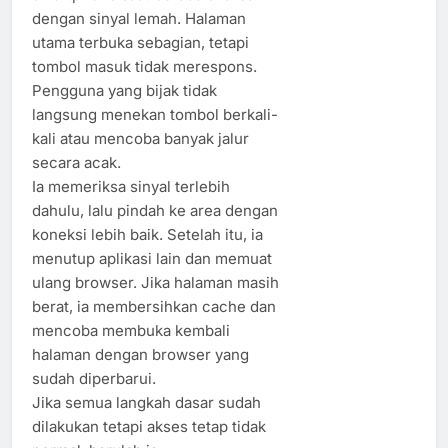
dengan sinyal lemah. Halaman
utama terbuka sebagian, tetapi
tombol masuk tidak merespons.
Pengguna yang bijak tidak
langsung menekan tombol berkali-
kali atau mencoba banyak jalur
secara acak.
Ia memeriksa sinyal terlebih
dahulu, lalu pindah ke area dengan
koneksi lebih baik. Setelah itu, ia
menutup aplikasi lain dan memuat
ulang browser. Jika halaman masih
berat, ia membersihkan cache dan
mencoba membuka kembali
halaman dengan browser yang
sudah diperbarui.
Jika semua langkah dasar sudah
dilakukan tetapi akses tetap tidak