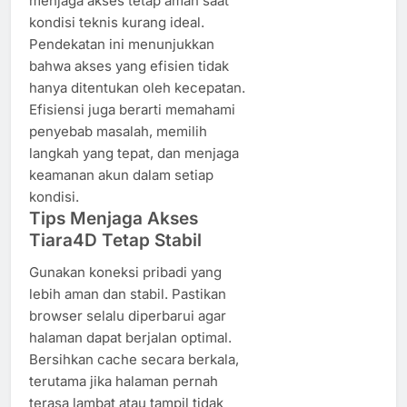
menjaga akses tetap aman saat
kondisi teknis kurang ideal.
Pendekatan ini menunjukkan
bahwa akses yang efisien tidak
hanya ditentukan oleh kecepatan.
Efisiensi juga berarti memahami
penyebab masalah, memilih
langkah yang tepat, dan menjaga
keamanan akun dalam setiap
kondisi.
Tips Menjaga Akses
Tiara4D Tetap Stabil
Gunakan koneksi pribadi yang
lebih aman dan stabil. Pastikan
browser selalu diperbarui agar
halaman dapat berjalan optimal.
Bersihkan cache secara berkala,
terutama jika halaman pernah
terasa lambat atau tampil tidak