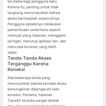
terutama bagi pengguna baru.
Karena itu, penting untuk tidak
langsung menyimpulkan bahwa
akses bermasalah sepenuhnya.
Pengguna sebaiknya melakukan
pemeriksaan sederhana seperti
memuat ulang halaman, mengganti
jaringan, menutup aplikasi lain, dan
mencoba browser yang lebih
stabil.
Tanda-Tanda Akses
Terganggu Karena
Koneksi
Ada beberapa tanda yang
menunjukkan bahwa kendala akses
kemungkinan dipengaruhi oleh
koneksi. Pertama, halaman
Tiara4D terbuka sangat lambat