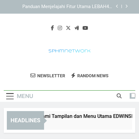
Skip
Panduan Memahami Fitur Utama EDWINSLOT
to
untuk Pengguna Baru secara Praktis
content
Panduan Memahami Fitur Utama LEBAH4D untuk
Pengguna Baru secara Praktis
Panduan Memahami Tampilan dan Menu Utama
EDWINSLOT
Panduan Menjelajahi Fitur Utama LEBAH4D
secara Efisien
Panduan Memahami Fitur Utama EDWINSLOT
untuk Pengguna Baru secara Praktis
SPHM Network
SPHM Network Memberikan Informasi Dan
Panduan Memahami Fitur Utama LEBAH4D untuk
NEWSLETTER
RANDOM NEWS
Pengguna Baru secara Praktis
Berita Terkini Untuk Masyarakat Modern.
Sumber Informasi Terpercaya.
MENU
anduan Memahami Tampilan dan Menu Utama EDWINSLOT
HEADLINES
Weeks Ago