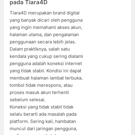
pada Tiara4D
Tiara4D merupakan brand digital
yang banyak dicari oleh pengguna
yang ingin memahami akses akun,
halaman utama, dan pengalaman
penggunaan secara lebih jelas.
Dalam praktiknya, salah satu
kendala yang cukup sering dialami
pengguna adalah koneksi internet
yang tidak stabil. Kondisi ini dapat
membuat halaman lambat terbuka,
tombol tidak merespons, atau
proses masuk akun terhenti
sebelum selesai.
Koneksi yang tidak stabil tidak
selalu berarti ada masalah pada
platform. Sering kali, hambatan
muncul dari jaringan pengguna,