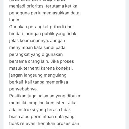
menjadi prioritas, terutama ketika
pengguna perlu memasukkan data
login.
Gunakan perangkat pribadi dan
hindari jaringan publik yang tidak
jelas keamanannya. Jangan
menyimpan kata sandi pada
perangkat yang digunakan
bersama orang lain. Jika proses
masuk terhenti karena koneksi,
jangan langsung mengulang
berkali-kali tanpa memeriksa
penyebabnya.
Pastikan juga halaman yang dibuka
memiliki tampilan konsisten. Jika
ada instruksi yang terasa tidak
biasa atau permintaan data yang
tidak relevan, hentikan proses dan