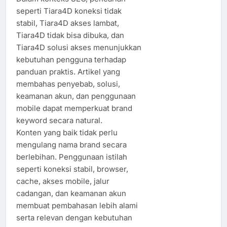
seperti Tiara4D koneksi tidak
stabil, Tiara4D akses lambat,
Tiara4D tidak bisa dibuka, dan
Tiara4D solusi akses menunjukkan
kebutuhan pengguna terhadap
panduan praktis. Artikel yang
membahas penyebab, solusi,
keamanan akun, dan penggunaan
mobile dapat memperkuat brand
keyword secara natural.
Konten yang baik tidak perlu
mengulang nama brand secara
berlebihan. Penggunaan istilah
seperti koneksi stabil, browser,
cache, akses mobile, jalur
cadangan, dan keamanan akun
membuat pembahasan lebih alami
serta relevan dengan kebutuhan