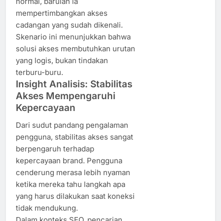
normal, barulah ia
mempertimbangkan akses
cadangan yang sudah dikenali.
Skenario ini menunjukkan bahwa
solusi akses membutuhkan urutan
yang logis, bukan tindakan
terburu-buru.
Insight Analisis: Stabilitas
Akses Mempengaruhi
Kepercayaan
Dari sudut pandang pengalaman
pengguna, stabilitas akses sangat
berpengaruh terhadap
kepercayaan brand. Pengguna
cenderung merasa lebih nyaman
ketika mereka tahu langkah apa
yang harus dilakukan saat koneksi
tidak mendukung.
Dalam konteks SEO, pencarian