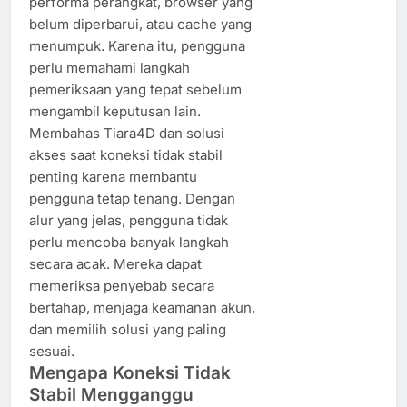
performa perangkat, browser yang
belum diperbarui, atau cache yang
menumpuk. Karena itu, pengguna
perlu memahami langkah
pemeriksaan yang tepat sebelum
mengambil keputusan lain.
Membahas Tiara4D dan solusi
akses saat koneksi tidak stabil
penting karena membantu
pengguna tetap tenang. Dengan
alur yang jelas, pengguna tidak
perlu mencoba banyak langkah
secara acak. Mereka dapat
memeriksa penyebab secara
bertahap, menjaga keamanan akun,
dan memilih solusi yang paling
sesuai.
Mengapa Koneksi Tidak
Stabil Mengganggu