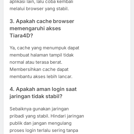
aplikasi lain, lalu coba kembali
melalui browser yang stabil.
3. Apakah cache browser
memengaruhi akses
Tiara4D?
Ya, cache yang menumpuk dapat
membuat halaman tampil tidak
normal atau terasa berat.
Membersihkan cache dapat
membantu akses lebih lancar.
4. Apakah aman login saat
jaringan tidak stabil?
Sebaiknya gunakan jaringan
pribadi yang stabil. Hindari jaringan
publik dan jangan mengulang
proses login terlalu sering tanpa