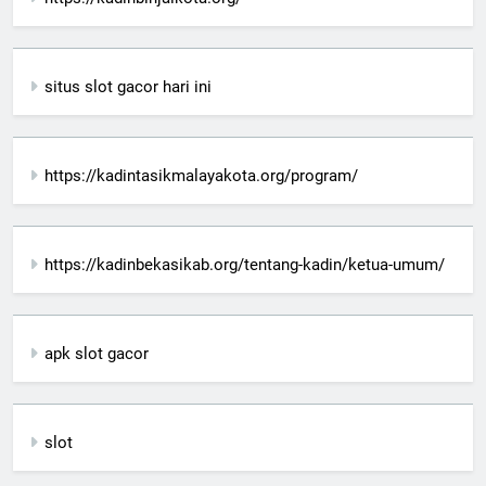
situs slot gacor hari ini
https://kadintasikmalayakota.org/program/
https://kadinbekasikab.org/tentang-kadin/ketua-umum/
apk slot gacor
slot