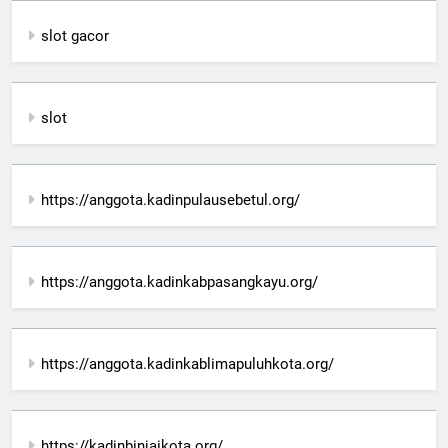
slot gacor
slot
https://anggota.kadinpulausebetul.org/
https://anggota.kadinkabpasangkayu.org/
https://anggota.kadinkablimapuluhkota.org/
https://kadinbinjaikota.org/