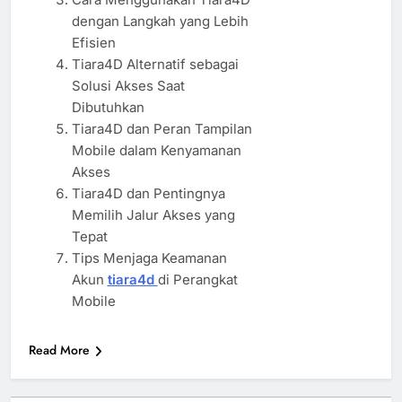
dengan Langkah yang Lebih
Efisien
Tiara4D Alternatif sebagai
Solusi Akses Saat
Dibutuhkan
Tiara4D dan Peran Tampilan
Mobile dalam Kenyamanan
Akses
Tiara4D dan Pentingnya
Memilih Jalur Akses yang
Tepat
Tips Menjaga Keamanan
Akun
tiara4d
di Perangkat
Mobile
Read More