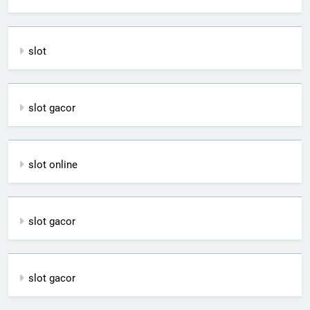
slot
slot gacor
slot online
slot gacor
slot gacor