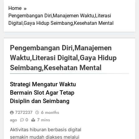
Home
Pengembangan Diri,Manajemen Waktu,Literasi
Digital,Gaya Hidup Seimbang,Kesehatan Mental
Pengembangan Diri,Manajemen
Waktu,Literasi Digital,Gaya Hidup
Seimbang,Kesehatan Mental
Strategi Mengatur Waktu
Bermain Slot Agar Tetap
Disiplin dan Seimbang
7272237
6 months
ago
0
7 mins
Aktivitas hiburan berbasis digital
semakin mudah diakses melalui