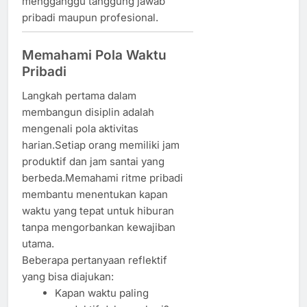
mengganggu tanggung jawab
pribadi maupun profesional.
Memahami Pola Waktu
Pribadi
Langkah pertama dalam
membangun disiplin adalah
mengenali pola aktivitas
harian.Setiap orang memiliki jam
produktif dan jam santai yang
berbeda.Memahami ritme pribadi
membantu menentukan kapan
waktu yang tepat untuk hiburan
tanpa mengorbankan kewajiban
utama.
Beberapa pertanyaan reflektif
yang bisa diajukan:
Kapan waktu paling