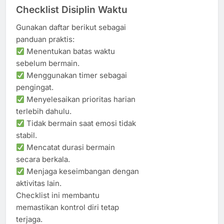
Checklist Disiplin Waktu
Gunakan daftar berikut sebagai
panduan praktis:
Menentukan batas waktu
sebelum bermain.
Menggunakan timer sebagai
pengingat.
Menyelesaikan prioritas harian
terlebih dahulu.
Tidak bermain saat emosi tidak
stabil.
Mencatat durasi bermain
secara berkala.
Menjaga keseimbangan dengan
aktivitas lain.
Checklist ini membantu
memastikan kontrol diri tetap
terjaga.