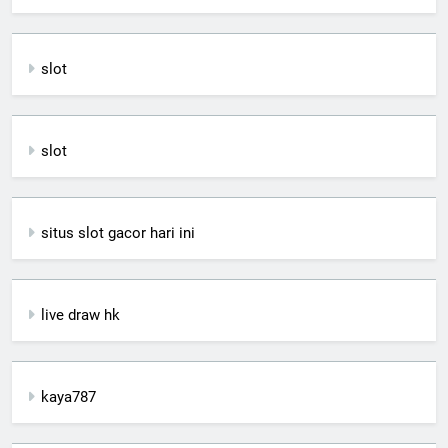
slot
slot
situs slot gacor hari ini
live draw hk
kaya787