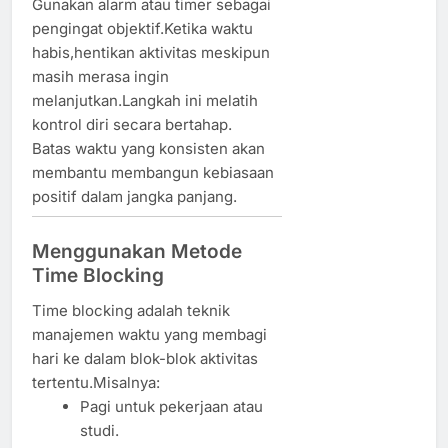
Gunakan alarm atau timer sebagai
pengingat objektif.Ketika waktu
habis,hentikan aktivitas meskipun
masih merasa ingin
melanjutkan.Langkah ini melatih
kontrol diri secara bertahap.
Batas waktu yang konsisten akan
membantu membangun kebiasaan
positif dalam jangka panjang.
Menggunakan Metode
Time Blocking
Time blocking adalah teknik
manajemen waktu yang membagi
hari ke dalam blok-blok aktivitas
tertentu.Misalnya:
Pagi untuk pekerjaan atau
studi.