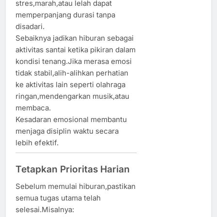
stres,marah,atau lelah dapat
memperpanjang durasi tanpa
disadari.
Sebaiknya jadikan hiburan sebagai
aktivitas santai ketika pikiran dalam
kondisi tenang.Jika merasa emosi
tidak stabil,alih-alihkan perhatian
ke aktivitas lain seperti olahraga
ringan,mendengarkan musik,atau
membaca.
Kesadaran emosional membantu
menjaga disiplin waktu secara
lebih efektif.
Tetapkan Prioritas Harian
Sebelum memulai hiburan,pastikan
semua tugas utama telah
selesai.Misalnya: