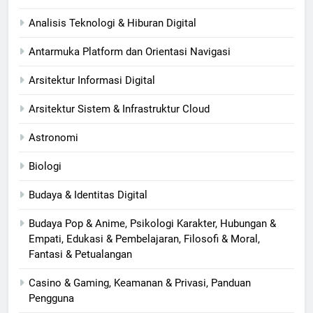
Analisis Teknologi & Hiburan Digital
Antarmuka Platform dan Orientasi Navigasi
Arsitektur Informasi Digital
Arsitektur Sistem & Infrastruktur Cloud
Astronomi
Biologi
Budaya & Identitas Digital
Budaya Pop & Anime, Psikologi Karakter, Hubungan &
Empati, Edukasi & Pembelajaran, Filosofi & Moral,
Fantasi & Petualangan
Casino & Gaming, Keamanan & Privasi, Panduan
Pengguna