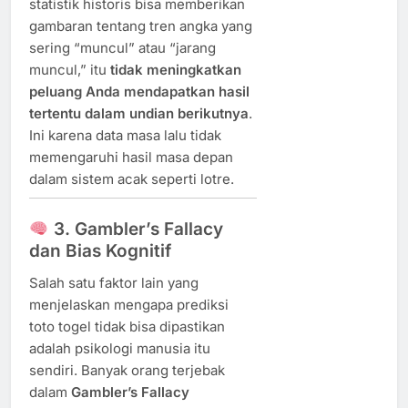
statistik historis bisa memberikan
gambaran tentang tren angka yang
sering “muncul” atau “jarang
muncul,” itu
tidak meningkatkan
peluang Anda mendapatkan hasil
tertentu dalam undian berikutnya
.
Ini karena data masa lalu tidak
memengaruhi hasil masa depan
dalam sistem acak seperti lotre.
3. Gambler’s Fallacy
dan Bias Kognitif
Salah satu faktor lain yang
menjelaskan mengapa prediksi
toto togel tidak bisa dipastikan
adalah psikologi manusia itu
sendiri. Banyak orang terjebak
dalam
Gambler’s Fallacy