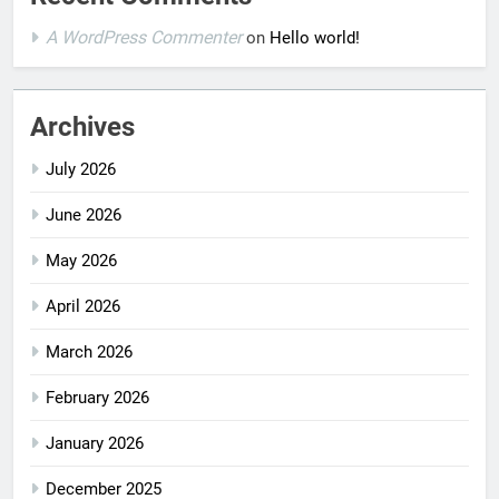
A WordPress Commenter
on
Hello world!
Archives
July 2026
June 2026
May 2026
April 2026
March 2026
February 2026
January 2026
December 2025