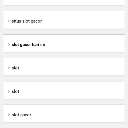
situs slot gacor
slot gacor hari ini
slot
slot
slot gacor