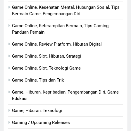
Game Online, Kesehatan Mental, Hubungan Sosial, Tips
Bermain Game, Pengembangan Diri
Game Online, Keterampilan Bermain, Tips Gaming,
Panduan Pemain
Game Online, Review Platform, Hiburan Digital
Game Online, Slot, Hiburan, Strategi
Game Online, Slot, Teknologi Game
Game Online, Tips dan Trik
Game, Hiburan, Kepribadian, Pengembangan Diri, Game
Edukasi
Game, Hiburan, Teknologi
Gaming / Upcoming Releases