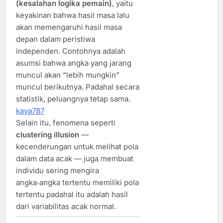
(kesalahan logika pemain)
, yaitu
keyakinan bahwa hasil masa lalu
akan memengaruhi hasil masa
depan dalam peristiwa
independen. Contohnya adalah
asumsi bahwa angka yang jarang
muncul akan “lebih mungkin”
muncul berikutnya. Padahal secara
statistik, peluangnya tetap sama.
kaya787
Selain itu, fenomena seperti
clustering illusion
—
kecenderungan untuk melihat pola
dalam data acak — juga membuat
individu sering mengira
angka‑angka tertentu memiliki pola
tertentu padahal itu adalah hasil
dari variabilitas acak normal.