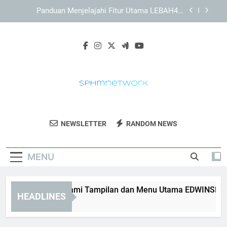
Skip
Panduan Memahami Fitur Utama EDWINSLOT
to
untuk Pengguna Baru secara Praktis
content
Panduan Memahami Fitur Utama LEBAH4D untuk
Pengguna Baru secara Praktis
Panduan Memahami Tampilan dan Menu Utama
EDWINSLOT
Panduan Menjelajahi Fitur Utama LEBAH4D
secara Efisien
Panduan Memahami Fitur Utama EDWINSLOT
untuk Pengguna Baru secara Praktis
SPHM Network
SPHM Network Memberikan Informasi Dan
Panduan Memahami Fitur Utama LEBAH4D untuk
NEWSLETTER
RANDOM NEWS
Pengguna Baru secara Praktis
Berita Terkini Untuk Masyarakat Modern.
Sumber Informasi Terpercaya.
MENU
anduan Memahami Tampilan dan Menu Utama EDWINSLOT
HEADLINES
Weeks Ago