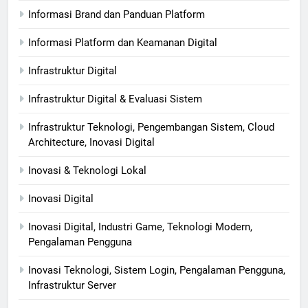
Informasi Brand dan Panduan Platform
Informasi Platform dan Keamanan Digital
Infrastruktur Digital
Infrastruktur Digital & Evaluasi Sistem
Infrastruktur Teknologi, Pengembangan Sistem, Cloud
Architecture, Inovasi Digital
Inovasi & Teknologi Lokal
Inovasi Digital
Inovasi Digital, Industri Game, Teknologi Modern,
Pengalaman Pengguna
Inovasi Teknologi, Sistem Login, Pengalaman Pengguna,
Infrastruktur Server