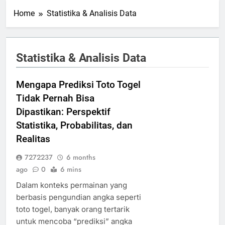
Home
Statistika & Analisis Data
Statistika & Analisis Data
Mengapa Prediksi Toto Togel
Tidak Pernah Bisa
Dipastikan: Perspektif
Statistika, Probabilitas, dan
Realitas
7272237
6 months
ago
0
6 mins
Dalam konteks permainan yang
berbasis pengundian angka seperti
toto togel, banyak orang tertarik
untuk mencoba “prediksi” angka