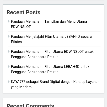
Recent Posts
Panduan Memahami Tampilan dan Menu Utama
EDWINSLOT
Panduan Menjelajahi Fitur Utama LEBAH4D secara
Efisien
Panduan Memahami Fitur Utama EDWINSLOT untuk
Pengguna Baru secara Praktis
Panduan Memahami Fitur Utama LEBAH4D untuk
Pengguna Baru secara Praktis
KAYA787 sebagai Brand Digital dengan Konsep Layanan
yang Modern
Recent Comments