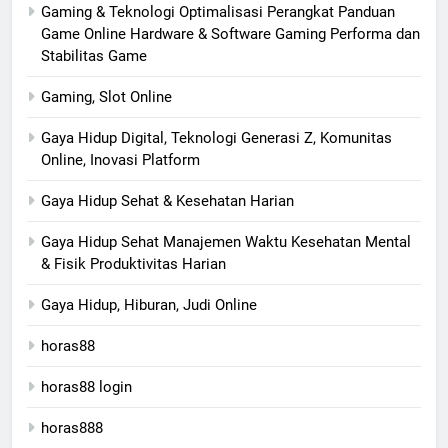
Gaming & Teknologi Optimalisasi Perangkat Panduan
Game Online Hardware & Software Gaming Performa dan
Stabilitas Game
Gaming, Slot Online
Gaya Hidup Digital, Teknologi Generasi Z, Komunitas
Online, Inovasi Platform
Gaya Hidup Sehat & Kesehatan Harian
Gaya Hidup Sehat Manajemen Waktu Kesehatan Mental
& Fisik Produktivitas Harian
Gaya Hidup, Hiburan, Judi Online
horas88
horas88 login
horas888