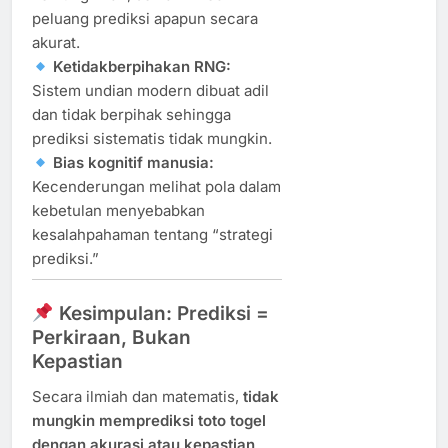
peluang prediksi apapun secara
akurat.
Ketidakberpihakan RNG:
Sistem undian modern dibuat adil
dan tidak berpihak sehingga
prediksi sistematis tidak mungkin.
Bias kognitif manusia:
Kecenderungan melihat pola dalam
kebetulan menyebabkan
kesalahpahaman tentang “strategi
prediksi.”
Kesimpulan: Prediksi =
Perkiraan, Bukan
Kepastian
Secara ilmiah dan matematis,
tidak
mungkin memprediksi toto togel
dengan akurasi atau kepastian