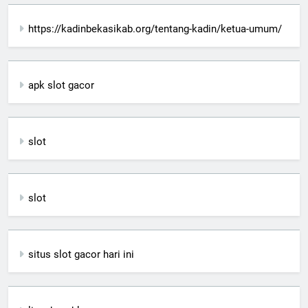
https://kadinbekasikab.org/tentang-kadin/ketua-umum/
apk slot gacor
slot
slot
situs slot gacor hari ini