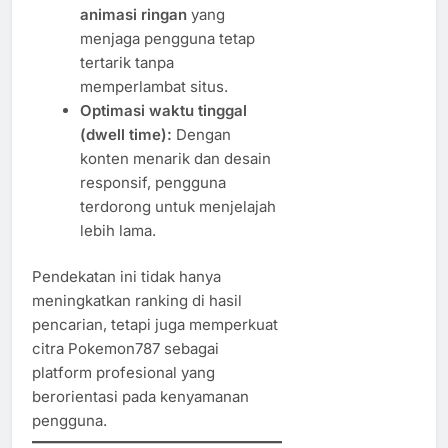
animasi ringan
yang
menjaga pengguna tetap
tertarik tanpa
memperlambat situs.
Optimasi waktu tinggal
(dwell time):
Dengan
konten menarik dan desain
responsif, pengguna
terdorong untuk menjelajah
lebih lama.
Pendekatan ini tidak hanya
meningkatkan ranking di hasil
pencarian, tetapi juga memperkuat
citra Pokemon787 sebagai
platform profesional yang
berorientasi pada kenyamanan
pengguna.