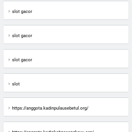
slot gacor
slot gacor
slot gacor
slot
https://anggota.kadinpulausebetul.org/