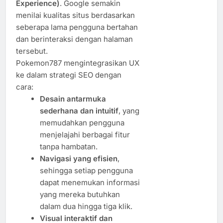
Experience)
. Google semakin
menilai kualitas situs berdasarkan
seberapa lama pengguna bertahan
dan berinteraksi dengan halaman
tersebut.
Pokemon787 mengintegrasikan UX
ke dalam strategi SEO dengan
cara:
Desain antarmuka
sederhana dan intuitif
, yang
memudahkan pengguna
menjelajahi berbagai fitur
tanpa hambatan.
Navigasi yang efisien
,
sehingga setiap pengguna
dapat menemukan informasi
yang mereka butuhkan
dalam dua hingga tiga klik.
Visual interaktif dan