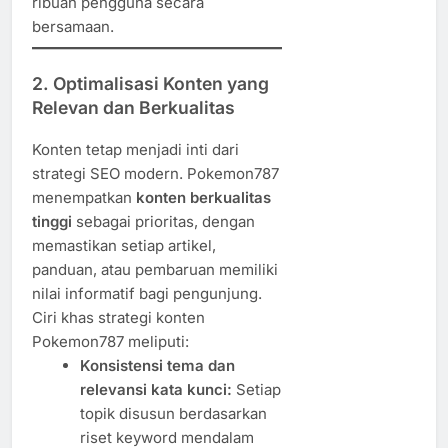
ribuan pengguna secara
bersamaan.
2. Optimalisasi Konten yang
Relevan dan Berkualitas
Konten tetap menjadi inti dari
strategi SEO modern. Pokemon787
menempatkan
konten berkualitas
tinggi
sebagai prioritas, dengan
memastikan setiap artikel,
panduan, atau pembaruan memiliki
nilai informatif bagi pengunjung.
Ciri khas strategi konten
Pokemon787 meliputi:
Konsistensi tema dan
relevansi kata kunci:
Setiap
topik disusun berdasarkan
riset keyword mendalam