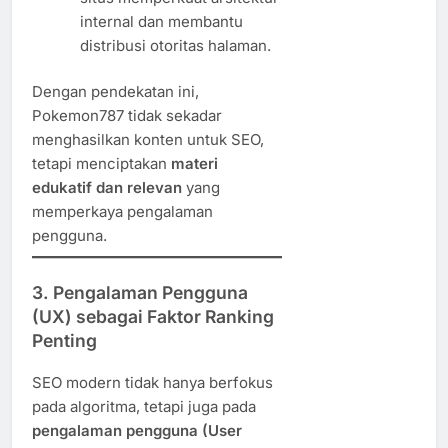
internal dan membantu
distribusi otoritas halaman.
Dengan pendekatan ini,
Pokemon787 tidak sekadar
menghasilkan konten untuk SEO,
tetapi menciptakan
materi
edukatif dan relevan
yang
memperkaya pengalaman
pengguna.
3. Pengalaman Pengguna
(UX) sebagai Faktor Ranking
Penting
SEO modern tidak hanya berfokus
pada algoritma, tetapi juga pada
pengalaman pengguna (User