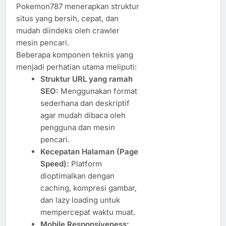
Pokemon787 menerapkan struktur
situs yang bersih, cepat, dan
mudah diindeks oleh crawler
mesin pencari.
Beberapa komponen teknis yang
menjadi perhatian utama meliputi:
Struktur URL yang ramah
SEO:
Menggunakan format
sederhana dan deskriptif
agar mudah dibaca oleh
pengguna dan mesin
pencari.
Kecepatan Halaman (Page
Speed):
Platform
dioptimalkan dengan
caching, kompresi gambar,
dan lazy loading untuk
mempercepat waktu muat.
Mobile Responsiveness: