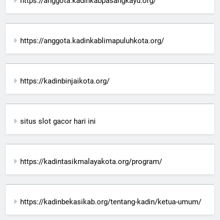
https://anggota.kadinkabpasangkayu.org/
https://anggota.kadinkablimapuluhkota.org/
https://kadinbinjaikota.org/
situs slot gacor hari ini
https://kadintasikmalayakota.org/program/
https://kadinbekasikab.org/tentang-kadin/ketua-umum/