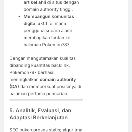
artikel ahli
di situs dengan
domain authority tinggi.
Membangun komunitas
digital aktif
, di mana
pengguna secara alami
membagikan tautan ke
halaman Pokemon787.
Dengan mengutamakan kualitas
dibanding kuantitas backlink,
Pokemon787 berhasil
meningkatkan
domain authority
(DA)
dan memperkuat posisinya di
halaman pertama pencarian.
5. Analitik, Evaluasi, dan
Adaptasi Berkelanjutan
SEO bukan proses statis; algoritma