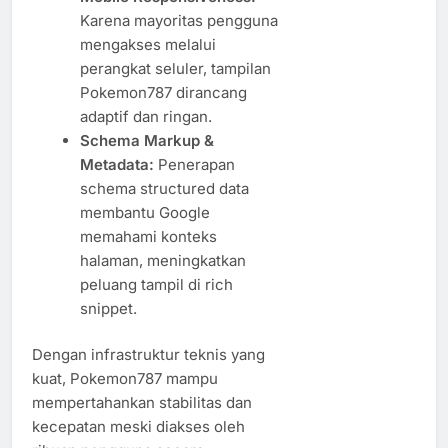
Karena mayoritas pengguna
mengakses melalui
perangkat seluler, tampilan
Pokemon787 dirancang
adaptif dan ringan.
Schema Markup &
Metadata:
Penerapan
schema structured data
membantu Google
memahami konteks
halaman, meningkatkan
peluang tampil di rich
snippet.
Dengan infrastruktur teknis yang
kuat, Pokemon787 mampu
mempertahankan stabilitas dan
kecepatan meski diakses oleh