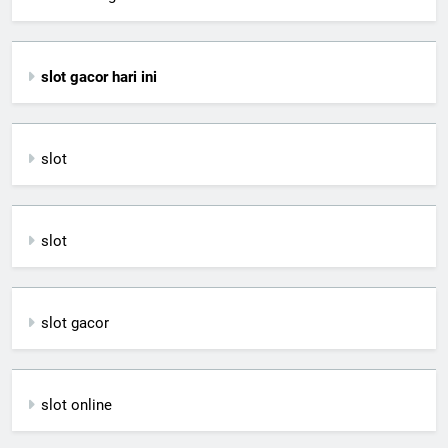
slot gacor hari ini
slot
slot
slot gacor
slot online