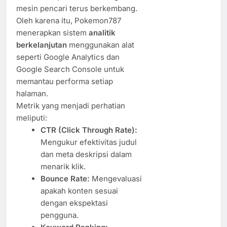
mesin pencari terus berkembang.
Oleh karena itu, Pokemon787
menerapkan sistem
analitik
berkelanjutan
menggunakan alat
seperti Google Analytics dan
Google Search Console untuk
memantau performa setiap
halaman.
Metrik yang menjadi perhatian
meliputi:
CTR (Click Through Rate):
Mengukur efektivitas judul
dan meta deskripsi dalam
menarik klik.
Bounce Rate:
Mengevaluasi
apakah konten sesuai
dengan ekspektasi
pengguna.