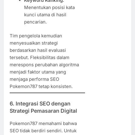
Keyword Ranking:
Menentukan posisi kata
kunci utama di hasil
pencarian.
Tim pengelola kemudian
menyesuaikan strategi
berdasarkan hasil evaluasi
tersebut. Fleksibilitas dalam
merespons perubahan algoritma
menjadi faktor utama yang
menjaga performa SEO
Pokemon787 tetap konsisten.
6. Integrasi SEO dengan
Strategi Pemasaran Digital
Pokemon787 memahami bahwa
SEO tidak berdiri sendiri. Untuk