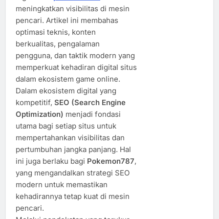
meningkatkan visibilitas di mesin
pencari. Artikel ini membahas
optimasi teknis, konten
berkualitas, pengalaman
pengguna, dan taktik modern yang
memperkuat kehadiran digital situs
dalam ekosistem game online.
Dalam ekosistem digital yang
kompetitif,
SEO (Search Engine
Optimization)
menjadi fondasi
utama bagi setiap situs untuk
mempertahankan visibilitas dan
pertumbuhan jangka panjang. Hal
ini juga berlaku bagi
Pokemon787
,
yang mengandalkan strategi SEO
modern untuk memastikan
kehadirannya tetap kuat di mesin
pencari.