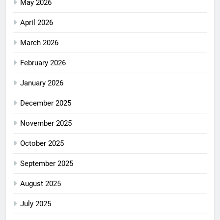
May 2026
April 2026
March 2026
February 2026
January 2026
December 2025
November 2025
October 2025
September 2025
August 2025
July 2025