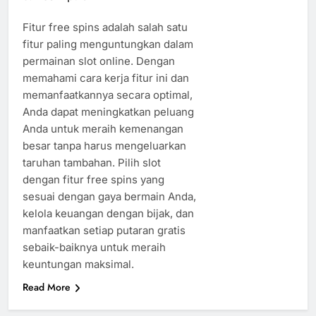
Fitur free spins adalah salah satu
fitur paling menguntungkan dalam
permainan slot online. Dengan
memahami cara kerja fitur ini dan
memanfaatkannya secara optimal,
Anda dapat meningkatkan peluang
Anda untuk meraih kemenangan
besar tanpa harus mengeluarkan
taruhan tambahan. Pilih slot
dengan fitur free spins yang
sesuai dengan gaya bermain Anda,
kelola keuangan dengan bijak, dan
manfaatkan setiap putaran gratis
sebaik-baiknya untuk meraih
keuntungan maksimal.
Read More