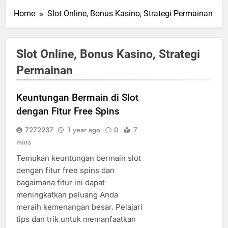
Home
Slot Online, Bonus Kasino, Strategi Permainan
Slot Online, Bonus Kasino, Strategi
Permainan
Keuntungan Bermain di Slot
dengan Fitur Free Spins
7272237
1 year ago
0
7
mins
Temukan keuntungan bermain slot
dengan fitur free spins dan
bagaimana fitur ini dapat
meningkatkan peluang Anda
meraih kemenangan besar. Pelajari
tips dan trik untuk memanfaatkan