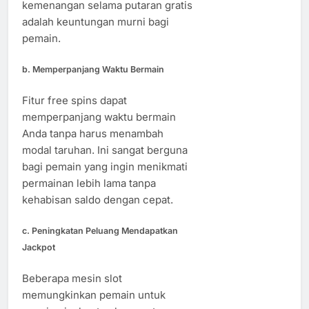
kemenangan selama putaran gratis
adalah keuntungan murni bagi
pemain.
b.
Memperpanjang Waktu Bermain
Fitur free spins dapat
memperpanjang waktu bermain
Anda tanpa harus menambah
modal taruhan. Ini sangat berguna
bagi pemain yang ingin menikmati
permainan lebih lama tanpa
kehabisan saldo dengan cepat.
c.
Peningkatan Peluang Mendapatkan
Jackpot
Beberapa mesin slot
memungkinkan pemain untuk