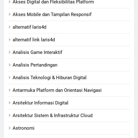
Akses Digital dan Fleksibilitas Platform
Akses Mobile dan Tampilan Responsif
alternatif laris4d
alternatif link laris4d
Analisis Game Interaktif
Analisis Pertandingan
Analisis Teknologi & Hiburan Digital
Antarmuka Platform dan Orientasi Navigasi
Arsitektur Informasi Digital
Arsitektur Sistem & Infrastruktur Cloud
Astronomi