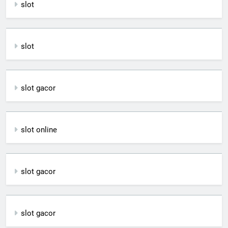
slot
slot
slot gacor
slot online
slot gacor
slot gacor