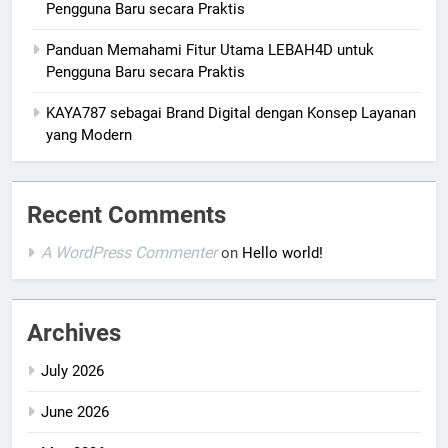
Pengguna Baru secara Praktis
Panduan Memahami Fitur Utama LEBAH4D untuk
Pengguna Baru secara Praktis
KAYA787 sebagai Brand Digital dengan Konsep Layanan
yang Modern
Recent Comments
A WordPress Commenter
on
Hello world!
Archives
July 2026
June 2026