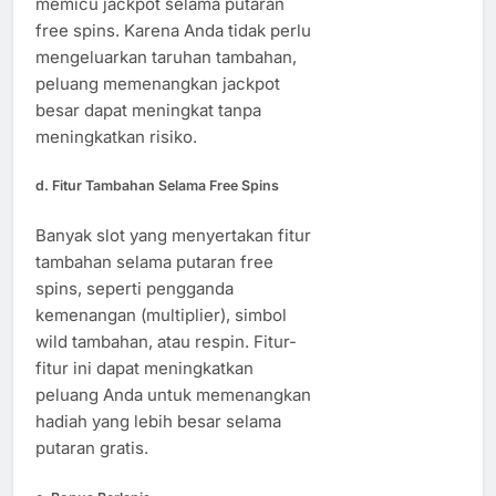
memicu jackpot selama putaran
free spins. Karena Anda tidak perlu
mengeluarkan taruhan tambahan,
peluang memenangkan jackpot
besar dapat meningkat tanpa
meningkatkan risiko.
d.
Fitur Tambahan Selama Free Spins
Banyak slot yang menyertakan fitur
tambahan selama putaran free
spins, seperti pengganda
kemenangan (multiplier), simbol
wild tambahan, atau respin. Fitur-
fitur ini dapat meningkatkan
peluang Anda untuk memenangkan
hadiah yang lebih besar selama
putaran gratis.