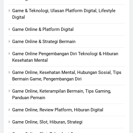
Game & Teknologi, Ulasan Platform Digital, Lifestyle
Digital
Game Online & Platform Digital
Game Online & Strategi Bermain
Game Online Pengembangan Diri Teknologi & Hiburan
Kesehatan Mental
Game Online, Kesehatan Mental, Hubungan Sosial, Tips
Bermain Game, Pengembangan Diri
Game Online, Keterampilan Bermain, Tips Gaming,
Panduan Pemain
Game Online, Review Platform, Hiburan Digital
Game Online, Slot, Hiburan, Strategi