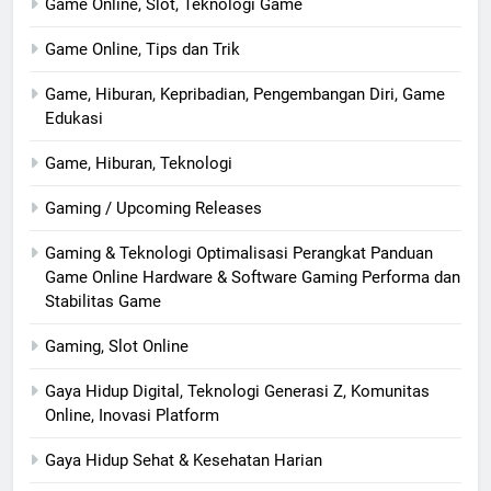
Game Online, Slot, Teknologi Game
Game Online, Tips dan Trik
Game, Hiburan, Kepribadian, Pengembangan Diri, Game
Edukasi
Game, Hiburan, Teknologi
Gaming / Upcoming Releases
Gaming & Teknologi Optimalisasi Perangkat Panduan
Game Online Hardware & Software Gaming Performa dan
Stabilitas Game
Gaming, Slot Online
Gaya Hidup Digital, Teknologi Generasi Z, Komunitas
Online, Inovasi Platform
Gaya Hidup Sehat & Kesehatan Harian