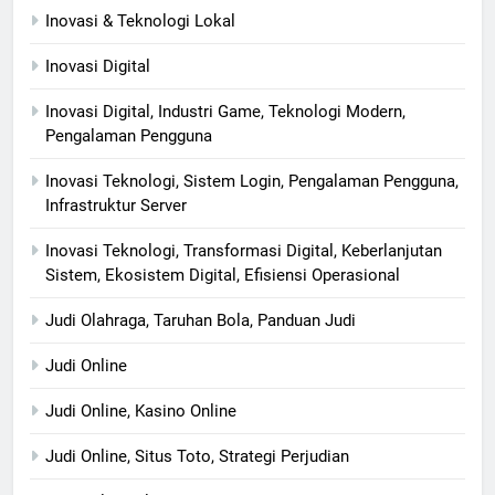
Inovasi & Teknologi Lokal
Inovasi Digital
Inovasi Digital, Industri Game, Teknologi Modern,
Pengalaman Pengguna
Inovasi Teknologi, Sistem Login, Pengalaman Pengguna,
Infrastruktur Server
Inovasi Teknologi, Transformasi Digital, Keberlanjutan
Sistem, Ekosistem Digital, Efisiensi Operasional
Judi Olahraga, Taruhan Bola, Panduan Judi
Judi Online
Judi Online, Kasino Online
Judi Online, Situs Toto, Strategi Perjudian