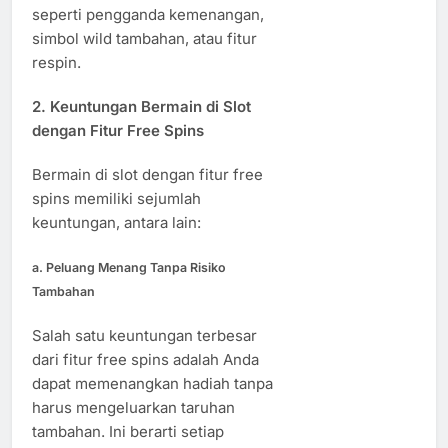
seperti pengganda kemenangan,
simbol wild tambahan, atau fitur
respin.
2.
Keuntungan Bermain di Slot
dengan Fitur Free Spins
Bermain di slot dengan fitur free
spins memiliki sejumlah
keuntungan, antara lain:
a.
Peluang Menang Tanpa Risiko
Tambahan
Salah satu keuntungan terbesar
dari fitur free spins adalah Anda
dapat memenangkan hadiah tanpa
harus mengeluarkan taruhan
tambahan. Ini berarti setiap