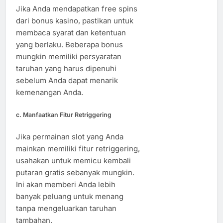
Jika Anda mendapatkan free spins
dari bonus kasino, pastikan untuk
membaca syarat dan ketentuan
yang berlaku. Beberapa bonus
mungkin memiliki persyaratan
taruhan yang harus dipenuhi
sebelum Anda dapat menarik
kemenangan Anda.
c.
Manfaatkan Fitur Retriggering
Jika permainan slot yang Anda
mainkan memiliki fitur retriggering,
usahakan untuk memicu kembali
putaran gratis sebanyak mungkin.
Ini akan memberi Anda lebih
banyak peluang untuk menang
tanpa mengeluarkan taruhan
tambahan.