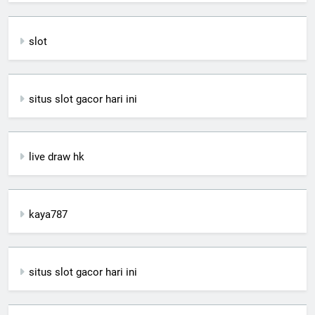
slot
situs slot gacor hari ini
live draw hk
kaya787
situs slot gacor hari ini