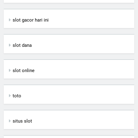
slot gacor hari ini
slot dana
slot online
toto
situs slot