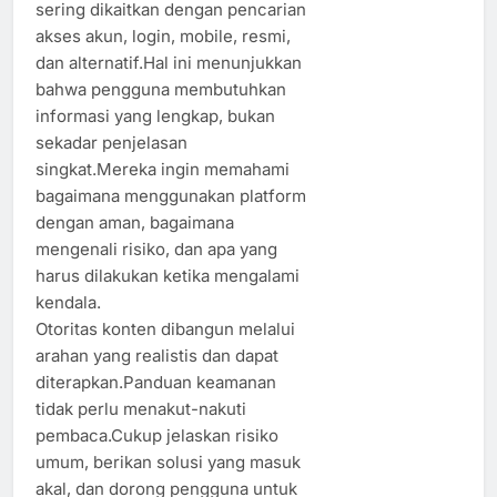
sering dikaitkan dengan pencarian
akses akun, login, mobile, resmi,
dan alternatif.Hal ini menunjukkan
bahwa pengguna membutuhkan
informasi yang lengkap, bukan
sekadar penjelasan
singkat.Mereka ingin memahami
bagaimana menggunakan platform
dengan aman, bagaimana
mengenali risiko, dan apa yang
harus dilakukan ketika mengalami
kendala.
Otoritas konten dibangun melalui
arahan yang realistis dan dapat
diterapkan.Panduan keamanan
tidak perlu menakut-nakuti
pembaca.Cukup jelaskan risiko
umum, berikan solusi yang masuk
akal, dan dorong pengguna untuk