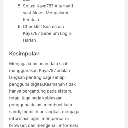
Solusi Kaya787 Alternatif
saat Akses Mengalami
Kendala
Checklist Keamanan
Kaya787 Sebelum Login
Harian
Kesimpulan
Menjaga keamanan data saat
menggunakan Kaya787 adalah
langkah penting bagi setiap
pengguna digital.Keamanan tidak
hanya bergantung pada sistem,
tetapi juga pada kebiasaan
pengguna dalam membuat kata
sandi, memilih perangkat, menjaga
informasi login, memperbarui
browser, dan mengenali informasi