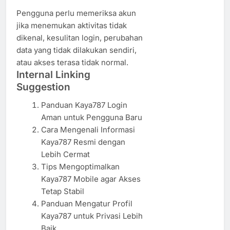
Pengguna perlu memeriksa akun
jika menemukan aktivitas tidak
dikenal, kesulitan login, perubahan
data yang tidak dilakukan sendiri,
atau akses terasa tidak normal.
Internal Linking
Suggestion
Panduan Kaya787 Login
Aman untuk Pengguna Baru
Cara Mengenali Informasi
Kaya787 Resmi dengan
Lebih Cermat
Tips Mengoptimalkan
Kaya787 Mobile agar Akses
Tetap Stabil
Panduan Mengatur Profil
Kaya787 untuk Privasi Lebih
Baik