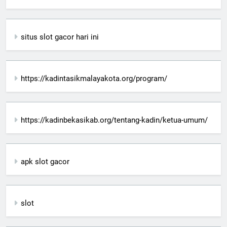
situs slot gacor hari ini
https://kadintasikmalayakota.org/program/
https://kadinbekasikab.org/tentang-kadin/ketua-umum/
apk slot gacor
slot