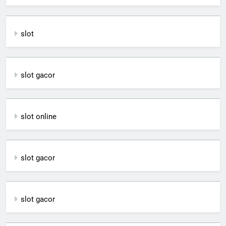
slot
slot gacor
slot online
slot gacor
slot gacor