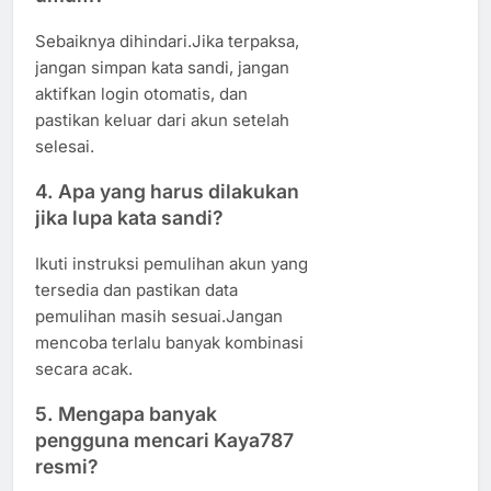
Sebaiknya dihindari.Jika terpaksa,
jangan simpan kata sandi, jangan
aktifkan login otomatis, dan
pastikan keluar dari akun setelah
selesai.
4. Apa yang harus dilakukan
jika lupa kata sandi?
Ikuti instruksi pemulihan akun yang
tersedia dan pastikan data
pemulihan masih sesuai.Jangan
mencoba terlalu banyak kombinasi
secara acak.
5. Mengapa banyak
pengguna mencari Kaya787
resmi?