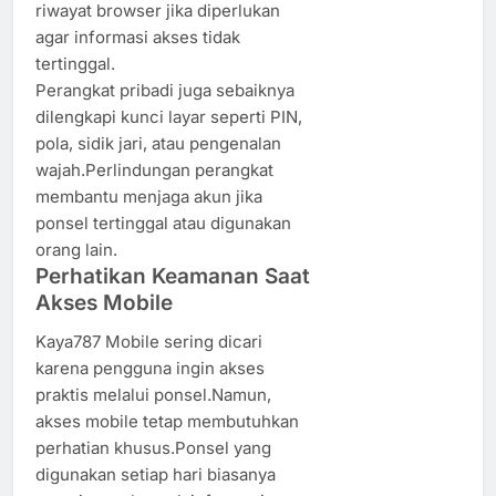
riwayat browser jika diperlukan
agar informasi akses tidak
tertinggal.
Perangkat pribadi juga sebaiknya
dilengkapi kunci layar seperti PIN,
pola, sidik jari, atau pengenalan
wajah.Perlindungan perangkat
membantu menjaga akun jika
ponsel tertinggal atau digunakan
orang lain.
Perhatikan Keamanan Saat
Akses Mobile
Kaya787 Mobile sering dicari
karena pengguna ingin akses
praktis melalui ponsel.Namun,
akses mobile tetap membutuhkan
perhatian khusus.Ponsel yang
digunakan setiap hari biasanya