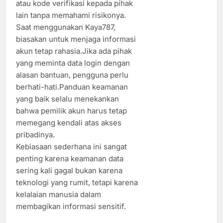
atau kode verifikasi kepada pihak
lain tanpa memahami risikonya.
Saat menggunakan Kaya787,
biasakan untuk menjaga informasi
akun tetap rahasia.Jika ada pihak
yang meminta data login dengan
alasan bantuan, pengguna perlu
berhati-hati.Panduan keamanan
yang baik selalu menekankan
bahwa pemilik akun harus tetap
memegang kendali atas akses
pribadinya.
Kebiasaan sederhana ini sangat
penting karena keamanan data
sering kali gagal bukan karena
teknologi yang rumit, tetapi karena
kelalaian manusia dalam
membagikan informasi sensitif.