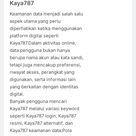
Kaya787
Keamanan data menjadi salah satu
aspek utama yang perlu
diperhatikan ketika menggunakan
platform digital seperti
Kaya787.Dalam aktivitas online,
data pengguna bukan hanya
berupa nama akun atau kata sandi,
tetapi juga mencakup preferensi,
riwayat akses, perangkat yang
digunakan, serta informasi lain
yang berkaitan dengan identitas
digital.
Banyak pengguna mencari
Kaya787 melalui variasi keyword
seperti Kaya787 login, Kaya787
resmi, Kaya787 alternatif, dan
Kaya787 keamanan data.Pola