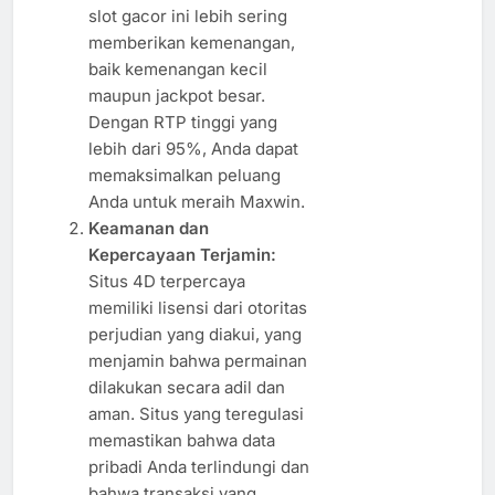
slot gacor ini lebih sering
memberikan kemenangan,
baik kemenangan kecil
maupun jackpot besar.
Dengan RTP tinggi yang
lebih dari 95%, Anda dapat
memaksimalkan peluang
Anda untuk meraih Maxwin.
Keamanan dan
Kepercayaan Terjamin:
Situs 4D terpercaya
memiliki lisensi dari otoritas
perjudian yang diakui, yang
menjamin bahwa permainan
dilakukan secara adil dan
aman. Situs yang teregulasi
memastikan bahwa data
pribadi Anda terlindungi dan
bahwa transaksi yang