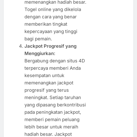
memenangkan hadiah besar.
Togel online yang dikelola
dengan cara yang benar
memberikan tingkat
kepercayaan yang tinggi
bagi pemain.
Jackpot Progresif yang
Menggiurkan:
Bergabung dengan situs 4D
terpercaya memberi Anda
kesempatan untuk
memenangkan jackpot
progresif yang terus
meningkat. Setiap taruhan
yang dipasang berkontribusi
pada peningkatan jackpot,
memberi pemain peluang
lebih besar untuk meraih
hadiah besar. Jackpot