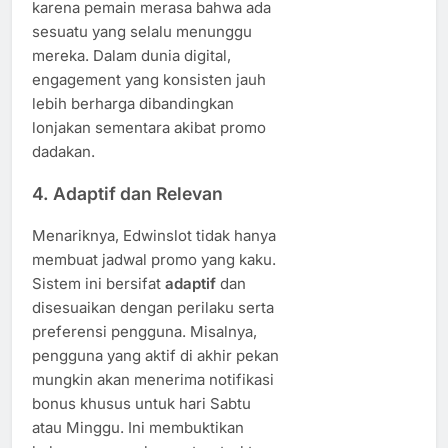
karena pemain merasa bahwa ada
sesuatu yang selalu menunggu
mereka. Dalam dunia digital,
engagement yang konsisten jauh
lebih berharga dibandingkan
lonjakan sementara akibat promo
dadakan.
4. Adaptif dan Relevan
Menariknya, Edwinslot tidak hanya
membuat jadwal promo yang kaku.
Sistem ini bersifat
adaptif
dan
disesuaikan dengan perilaku serta
preferensi pengguna. Misalnya,
pengguna yang aktif di akhir pekan
mungkin akan menerima notifikasi
bonus khusus untuk hari Sabtu
atau Minggu. Ini membuktikan