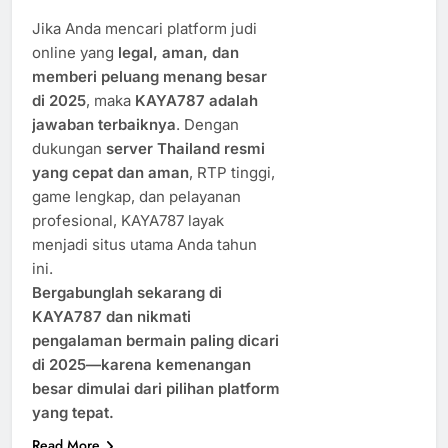
Jika Anda mencari platform judi
online yang
legal, aman, dan
memberi peluang menang besar
di 2025
, maka
KAYA787 adalah
jawaban terbaiknya
. Dengan
dukungan
server Thailand resmi
yang cepat dan aman
, RTP tinggi,
game lengkap, dan pelayanan
profesional, KAYA787 layak
menjadi situs utama Anda tahun
ini.
Bergabunglah sekarang di
KAYA787 dan nikmati
pengalaman bermain paling dicari
di 2025—karena kemenangan
besar dimulai dari pilihan platform
yang tepat.
Read More