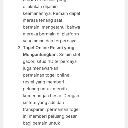
dilakukan dijamin
keamanannya. Pemain dapat
merasa tenang saat
bermain, mengetahui bahwa
mereka bermain di platform
yang aman dan terpercaya.
Togel Online Resmi yang
Menguntungkan:
Selain slot
gacor, situs 4D terpercaya
juga menawarkan
permainan togel online
resmi yang memberi
peluang untuk meraih
kemenangan besar. Dengan
sistem yang adil dan
transparan, permainan togel
ini memberi peluang besar
bagi pemain untuk