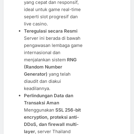
yang cepat dan responsif,
ideal untuk game real-time
seperti slot progresif dan
live casino.
Teregulasi secara Resmi
Server ini berada di bawah
pengawasan lembaga game
internasional dan
menjalankan sistem
RNG
(Random Number
Generator)
yang telah
diaudit dan diakui
keadilannya.
Perlindungan Data dan
Transaksi Aman
Menggunakan
SSL 256-bit
encryption, proteksi anti-
DDoS, dan firewall multi-
layer
, server Thailand