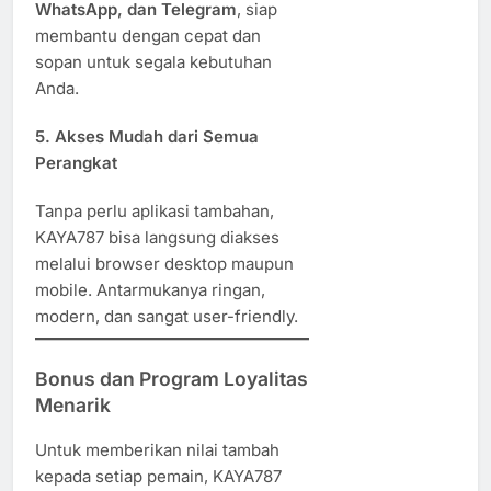
WhatsApp, dan Telegram
, siap
membantu dengan cepat dan
sopan untuk segala kebutuhan
Anda.
5.
Akses Mudah dari Semua
Perangkat
Tanpa perlu aplikasi tambahan,
KAYA787 bisa langsung diakses
melalui browser desktop maupun
mobile. Antarmukanya ringan,
modern, dan sangat user-friendly.
Bonus dan Program Loyalitas
Menarik
Untuk memberikan nilai tambah
kepada setiap pemain, KAYA787