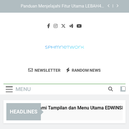
Skip
Panduan Memahami Fitur Utama EDWINSLOT
to
untuk Pengguna Baru secara Praktis
content
Panduan Memahami Fitur Utama LEBAH4D untuk
Pengguna Baru secara Praktis
Panduan Memahami Tampilan dan Menu Utama
EDWINSLOT
Panduan Menjelajahi Fitur Utama LEBAH4D
secara Efisien
Panduan Memahami Fitur Utama EDWINSLOT
untuk Pengguna Baru secara Praktis
SPHM Network
SPHM Network Memberikan Informasi Dan
Panduan Memahami Fitur Utama LEBAH4D untuk
NEWSLETTER
RANDOM NEWS
Pengguna Baru secara Praktis
Berita Terkini Untuk Masyarakat Modern.
Sumber Informasi Terpercaya.
MENU
nduan Memahami Tampilan dan Menu Utama EDWINSLOT
HEADLINES
Weeks Ago