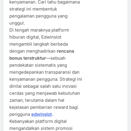
kenyamanan. Cari tahu bagaimana
strategi ini membentuk
pengalaman pengguna yang
unggul.
Di tengah maraknya platform
hiburan digital, Edwinslot
mengambil langkah berbeda
dengan menghadirkan
rencana
bonus terstruktur
—sebuah
pendekatan sistematis yang
mengedepankan transparansi dan
kenyamanan pengguna. Strategi ini
dinilai sebagai salah satu inovasi
cerdas yang menjawab kebutuhan
zaman, terutama dalam hal
kejelasan pemberian reward bagi
pengguna
edwinslot
.
Kebanyakan platform digital
mengandalkan sistem promosi