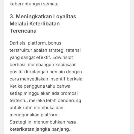
keberuntungan semata.
3. Meningkatkan Loyalitas
Melalui Keterlibatan
Terencana
Dari sisi platform, bonus
terstruktur adalah strategi retensi
yang sangat efektif. Edwinslot
berhasil membangun kebiasaan
positif di kalangan pemain dengan
cara menyediakan insentif berkala.
Ketika pengguna tahu bahwa
setiap minggu akan ada promosi
tertentu, mereka lebih cenderung
untuk rutin membuka dan
menggunakan platform.
Strategi ini menumbuhkan
rasa
keterikatan jangka panjang
,