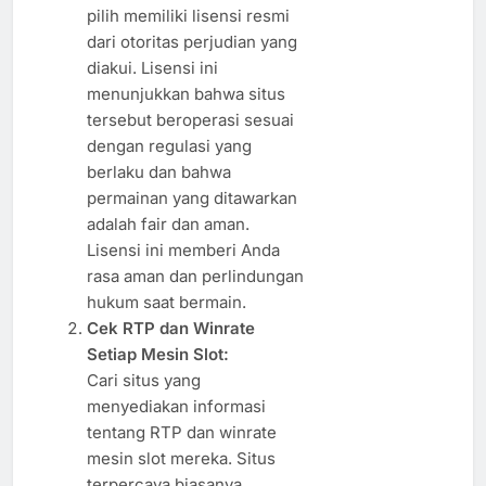
pilih memiliki lisensi resmi
dari otoritas perjudian yang
diakui. Lisensi ini
menunjukkan bahwa situs
tersebut beroperasi sesuai
dengan regulasi yang
berlaku dan bahwa
permainan yang ditawarkan
adalah fair dan aman.
Lisensi ini memberi Anda
rasa aman dan perlindungan
hukum saat bermain.
Cek RTP dan Winrate
Setiap Mesin Slot:
Cari situs yang
menyediakan informasi
tentang RTP dan winrate
mesin slot mereka. Situs
terpercaya biasanya