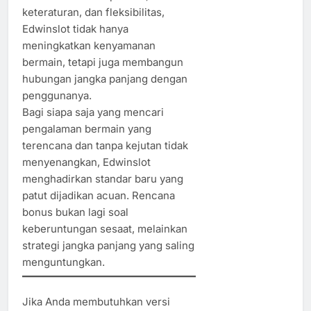
keteraturan, dan fleksibilitas,
Edwinslot tidak hanya
meningkatkan kenyamanan
bermain, tetapi juga membangun
hubungan jangka panjang dengan
penggunanya.
Bagi siapa saja yang mencari
pengalaman bermain yang
terencana dan tanpa kejutan tidak
menyenangkan, Edwinslot
menghadirkan standar baru yang
patut dijadikan acuan. Rencana
bonus bukan lagi soal
keberuntungan sesaat, melainkan
strategi jangka panjang yang saling
menguntungkan.
Jika Anda membutuhkan versi