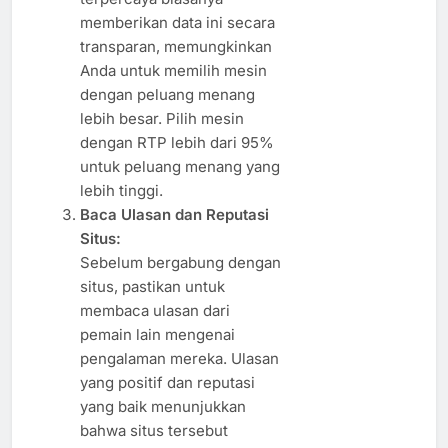
memberikan data ini secara
transparan, memungkinkan
Anda untuk memilih mesin
dengan peluang menang
lebih besar. Pilih mesin
dengan RTP lebih dari 95%
untuk peluang menang yang
lebih tinggi.
Baca Ulasan dan Reputasi
Situs:
Sebelum bergabung dengan
situs, pastikan untuk
membaca ulasan dari
pemain lain mengenai
pengalaman mereka. Ulasan
yang positif dan reputasi
yang baik menunjukkan
bahwa situs tersebut