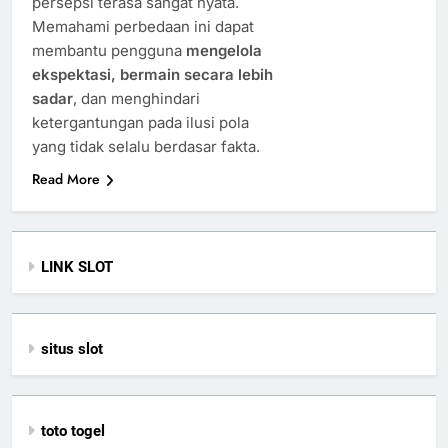
persepsi terasa sangat nyata.
Memahami perbedaan ini dapat
membantu pengguna
mengelola
ekspektasi, bermain secara lebih
sadar
, dan menghindari
ketergantungan pada ilusi pola
yang tidak selalu berdasar fakta.
Read More
LINK SLOT
situs slot
toto togel