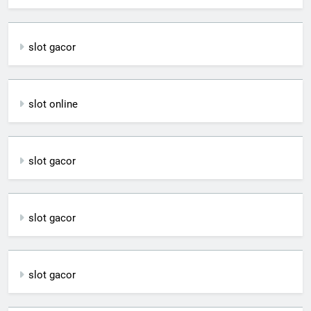
slot gacor
slot online
slot gacor
slot gacor
slot gacor