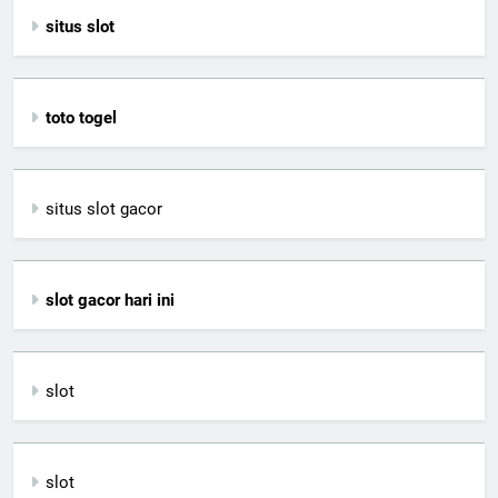
situs slot
toto togel
situs slot gacor
slot gacor hari ini
slot
slot