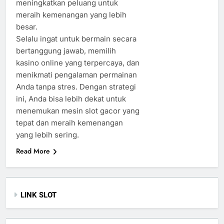
meningkatkan peluang untuk
meraih kemenangan yang lebih
besar.
Selalu ingat untuk bermain secara
bertanggung jawab, memilih
kasino online yang terpercaya, dan
menikmati pengalaman permainan
Anda tanpa stres. Dengan strategi
ini, Anda bisa lebih dekat untuk
menemukan mesin slot gacor yang
tepat dan meraih kemenangan
yang lebih sering.
Read More
LINK SLOT