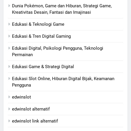
Dunia Pokémon, Game dan Hiburan, Strategi Game,
Kreativitas Desain, Fantasi dan Imajinasi
Edukasi & Teknologi Game
Edukasi & Tren Digital Gaming
Edukasi Digital, Psikologi Pengguna, Teknologi
Permainan
Edukasi Game & Strategi Digital
Edukasi Slot Online, Hiburan Digital Bijak, Keamanan
Pengguna
edwinslot
edwinslot alternatif
edwinslot link alternatif