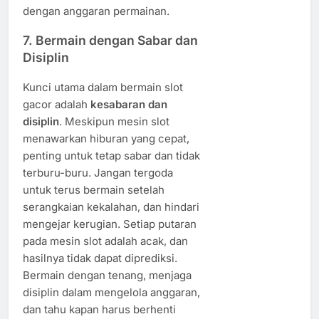
dengan anggaran permainan.
7.
Bermain dengan Sabar dan
Disiplin
Kunci utama dalam bermain slot
gacor adalah
kesabaran dan
disiplin
. Meskipun mesin slot
menawarkan hiburan yang cepat,
penting untuk tetap sabar dan tidak
terburu-buru. Jangan tergoda
untuk terus bermain setelah
serangkaian kekalahan, dan hindari
mengejar kerugian. Setiap putaran
pada mesin slot adalah acak, dan
hasilnya tidak dapat diprediksi.
Bermain dengan tenang, menjaga
disiplin dalam mengelola anggaran,
dan tahu kapan harus berhenti