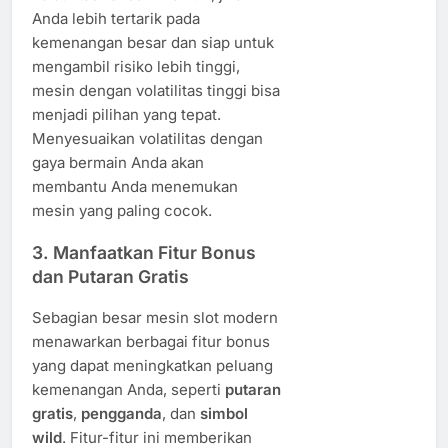
Anda lebih tertarik pada
kemenangan besar dan siap untuk
mengambil risiko lebih tinggi,
mesin dengan volatilitas tinggi bisa
menjadi pilihan yang tepat.
Menyesuaikan volatilitas dengan
gaya bermain Anda akan
membantu Anda menemukan
mesin yang paling cocok.
3.
Manfaatkan Fitur Bonus
dan Putaran Gratis
Sebagian besar mesin slot modern
menawarkan berbagai fitur bonus
yang dapat meningkatkan peluang
kemenangan Anda, seperti
putaran
gratis
,
pengganda
, dan
simbol
wild
. Fitur-fitur ini memberikan