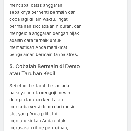
mencapai batas anggaran,
sebaiknya berhenti bermain dan
coba lagi di lain waktu. Ingat,
permainan slot adalah hiburan, dan
mengelola anggaran dengan bijak
adalah cara terbaik untuk
memastikan Anda menikmati
pengalaman bermain tanpa stres.
5.
Cobalah Bermain di Demo
atau Taruhan Kecil
Sebelum bertaruh besar, ada
baiknya untuk
menguji mesin
dengan taruhan kecil atau
mencoba versi demo dari mesin
slot yang Anda pilih. Ini
memungkinkan Anda untuk
merasakan ritme permainan,