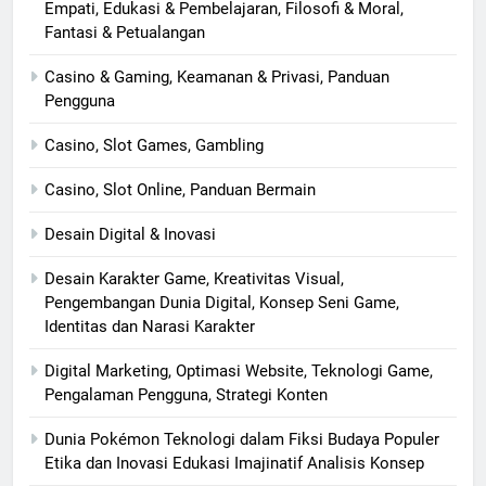
Empati, Edukasi & Pembelajaran, Filosofi & Moral,
Fantasi & Petualangan
Casino & Gaming, Keamanan & Privasi, Panduan
Pengguna
Casino, Slot Games, Gambling
Casino, Slot Online, Panduan Bermain
Desain Digital & Inovasi
Desain Karakter Game, Kreativitas Visual,
Pengembangan Dunia Digital, Konsep Seni Game,
Identitas dan Narasi Karakter
Digital Marketing, Optimasi Website, Teknologi Game,
Pengalaman Pengguna, Strategi Konten
Dunia Pokémon Teknologi dalam Fiksi Budaya Populer
Etika dan Inovasi Edukasi Imajinatif Analisis Konsep