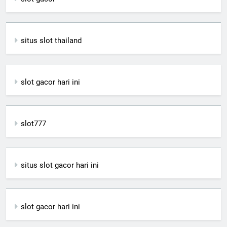
situs slot thailand
slot gacor hari ini
slot777
situs slot gacor hari ini
slot gacor hari ini