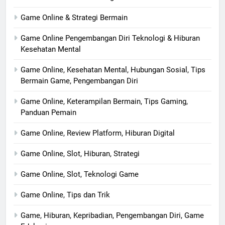
Game Online & Strategi Bermain
Game Online Pengembangan Diri Teknologi & Hiburan
Kesehatan Mental
Game Online, Kesehatan Mental, Hubungan Sosial, Tips
Bermain Game, Pengembangan Diri
Game Online, Keterampilan Bermain, Tips Gaming,
Panduan Pemain
Game Online, Review Platform, Hiburan Digital
Game Online, Slot, Hiburan, Strategi
Game Online, Slot, Teknologi Game
Game Online, Tips dan Trik
Game, Hiburan, Kepribadian, Pengembangan Diri, Game