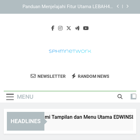
Skip
Panduan Memahami Fitur Utama EDWINSLOT
to
untuk Pengguna Baru secara Praktis
content
Panduan Memahami Fitur Utama LEBAH4D untuk
Pengguna Baru secara Praktis
Panduan Memahami Tampilan dan Menu Utama
EDWINSLOT
Panduan Menjelajahi Fitur Utama LEBAH4D
secara Efisien
Panduan Memahami Fitur Utama EDWINSLOT
untuk Pengguna Baru secara Praktis
SPHM Network
SPHM Network Memberikan Informasi Dan
Panduan Memahami Fitur Utama LEBAH4D untuk
NEWSLETTER
RANDOM NEWS
Pengguna Baru secara Praktis
Berita Terkini Untuk Masyarakat Modern.
Sumber Informasi Terpercaya.
MENU
nduan Memahami Tampilan dan Menu Utama EDWINSLOT
HEADLINES
Week Ago