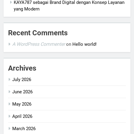
KAYA787 sebagai Brand Digital dengan Konsep Layanan
yang Modern
Recent Comments
A WordPress Commenter
on
Hello world!
Archives
July 2026
June 2026
May 2026
April 2026
March 2026