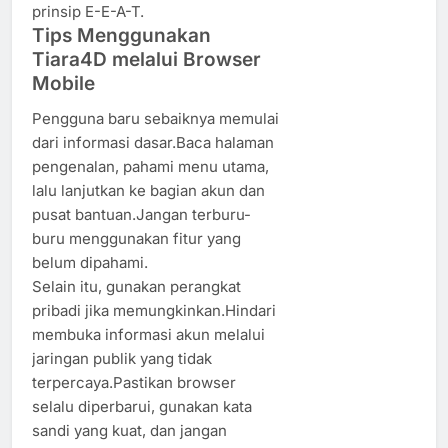
prinsip E-E-A-T.
Tips Menggunakan
Tiara4D melalui Browser
Mobile
Pengguna baru sebaiknya memulai
dari informasi dasar.Baca halaman
pengenalan, pahami menu utama,
lalu lanjutkan ke bagian akun dan
pusat bantuan.Jangan terburu-
buru menggunakan fitur yang
belum dipahami.
Selain itu, gunakan perangkat
pribadi jika memungkinkan.Hindari
membuka informasi akun melalui
jaringan publik yang tidak
terpercaya.Pastikan browser
selalu diperbarui, gunakan kata
sandi yang kuat, dan jangan