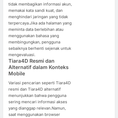
tidak membagikan informasi akun,
memakai kata sandi kuat, dan
menghindari jaringan yang tidak
terpercaya.Jika ada halaman yang
meminta data berlebihan atau
menggunakan bahasa yang
membingungkan, pengguna
sebaiknya berhenti sejenak untuk
mengevaluasi.
Tiara4D Resmi dan
Alternatif dalam Konteks
Mobile
Variasi pencarian seperti Tiara4D
resmi dan Tiara4D alternatif
menunjukkan bahwa pengguna
sering mencari informasi akses
yang dianggap relevan.Namun,
saat menggunakan browser