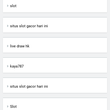
slot
situs slot gacor hari ini
live draw hk
kaya787
situs slot gacor hari ini
Slot