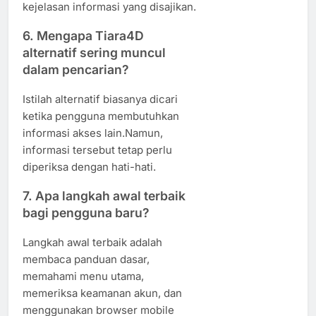
kejelasan informasi yang disajikan.
6. Mengapa Tiara4D
alternatif sering muncul
dalam pencarian?
Istilah alternatif biasanya dicari
ketika pengguna membutuhkan
informasi akses lain.Namun,
informasi tersebut tetap perlu
diperiksa dengan hati-hati.
7. Apa langkah awal terbaik
bagi pengguna baru?
Langkah awal terbaik adalah
membaca panduan dasar,
memahami menu utama,
memeriksa keamanan akun, dan
menggunakan browser mobile