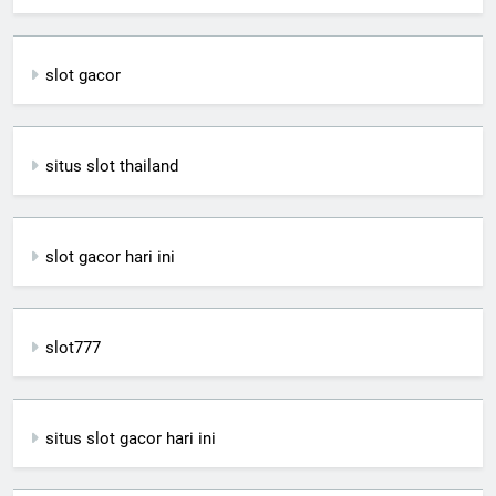
slot gacor
situs slot thailand
slot gacor hari ini
slot777
situs slot gacor hari ini