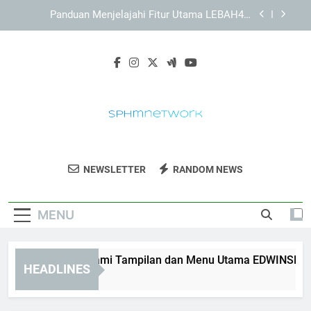
Skip
Panduan Memahami Fitur Utama EDWINSLOT
to
untuk Pengguna Baru secara Praktis
content
Panduan Memahami Fitur Utama LEBAH4D untuk
Pengguna Baru secara Praktis
Panduan Memahami Tampilan dan Menu Utama
EDWINSLOT
Panduan Menjelajahi Fitur Utama LEBAH4D
secara Efisien
Panduan Memahami Fitur Utama EDWINSLOT
untuk Pengguna Baru secara Praktis
SPHM Network
SPHM Network Memberikan Informasi Dan
Panduan Memahami Fitur Utama LEBAH4D untuk
NEWSLETTER
RANDOM NEWS
Pengguna Baru secara Praktis
Berita Terkini Untuk Masyarakat Modern.
Sumber Informasi Terpercaya.
MENU
nduan Memahami Tampilan dan Menu Utama EDWINSLOT
HEADLINES
Weeks Ago