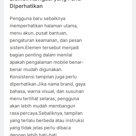
Diperhatikan
Pengguna baru sebaiknya
memperhatikan halaman utama,
menu akun, pusat bantuan,
pengaturan keamanan, dan pesan
sistem.Elemen tersebut menjadi
bagian penting dalam menilai
apakah pengalaman mobile benar-
benar mudah digunakan.
Konsistensi tampilan juga perlu
diperhatikan.Jika nama brand, gaya
bahasa, warna visual, dan susunan
menu terlihat selaras, pengguna
akan lebih mudah membangun
rasa percaya.Sebaliknya, tampilan
yang terlalu berbeda atau instruksi
yang tidak jelas perlu dibaca
dengan lebih hati-hati.