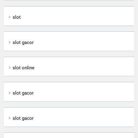
slot
slot gacor
slot online
slot gacor
slot gacor