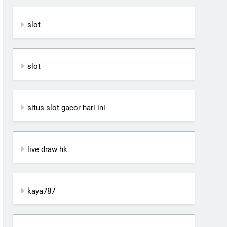
slot
slot
situs slot gacor hari ini
live draw hk
kaya787