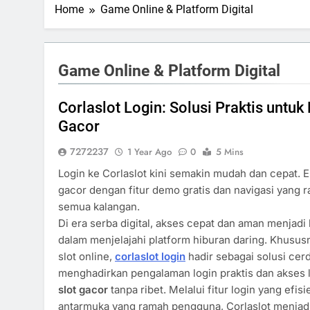
Home
Game Online & Platform Digital
Game Online & Platform Digital
Corlaslot Login: Solusi Praktis untuk 
Gacor
7272237
1 Year Ago
0
5 Mins
Login ke Corlaslot kini semakin mudah dan cepat. E
gacor dengan fitur demo gratis dan navigasi yang
semua kalangan.
Di era serba digital, akses cepat dan aman menjad
dalam menjelajahi platform hiburan daring. Khusu
slot online,
corlaslot login
hadir sebagai solusi cer
menghadirkan pengalaman login praktis dan akses 
slot gacor
tanpa ribet. Melalui fitur login yang efis
antarmuka yang ramah pengguna, Corlaslot menjadi