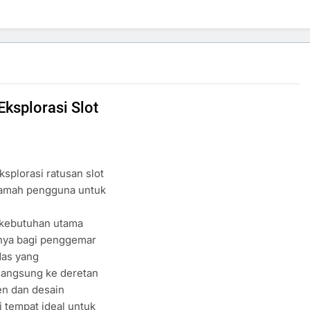
Eksplorasi Slot
ksplorasi ratusan slot
 ramah pengguna untuk
i kebutuhan utama
snya bagi penggemar
das yang
langsung ke deretan
ien dan desain
 tempat ideal untuk