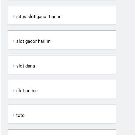
situs slot gacor hari ini
slot gacor hari ini
slot dana
slot online
toto