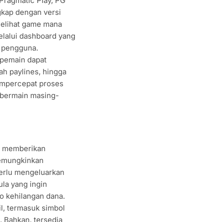
Pragmatic Play, PG
gkap dengan versi
melihat game mana
elalui dashboard yang
a pengguna.
, pemain dapat
ah paylines, hingga
empercepat proses
 bermain masing-
a memberikan
emungkinkan
erlu mengeluarkan
ula yang ingin
o kehilangan dana.
l, termasuk simbol
. Bahkan, tersedia