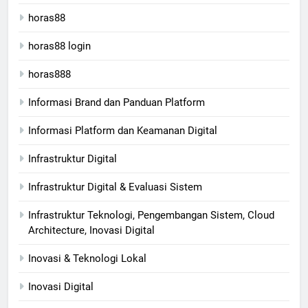
horas88
horas88 login
horas888
Informasi Brand dan Panduan Platform
Informasi Platform dan Keamanan Digital
Infrastruktur Digital
Infrastruktur Digital & Evaluasi Sistem
Infrastruktur Teknologi, Pengembangan Sistem, Cloud
Architecture, Inovasi Digital
Inovasi & Teknologi Lokal
Inovasi Digital