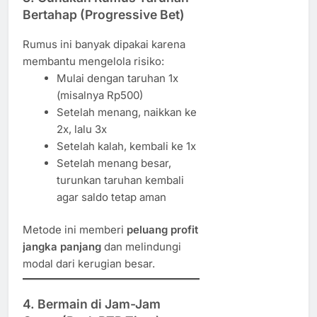
Bertahap (Progressive Bet)
Rumus ini banyak dipakai karena
membantu mengelola risiko:
Mulai dengan taruhan 1x
(misalnya Rp500)
Setelah menang, naikkan ke
2x, lalu 3x
Setelah kalah, kembali ke 1x
Setelah menang besar,
turunkan taruhan kembali
agar saldo tetap aman
Metode ini memberi
peluang profit
jangka panjang
dan melindungi
modal dari kerugian besar.
4. Bermain di Jam-Jam