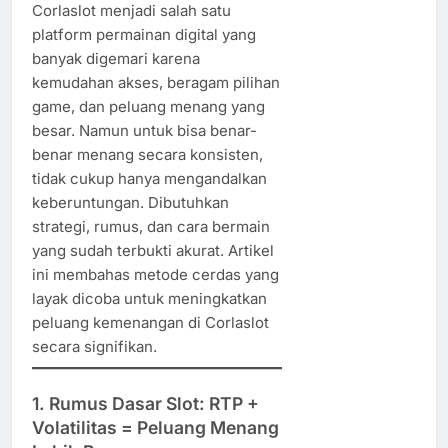
Corlaslot menjadi salah satu
platform permainan digital yang
banyak digemari karena
kemudahan akses, beragam pilihan
game, dan peluang menang yang
besar. Namun untuk bisa benar-
benar menang secara konsisten,
tidak cukup hanya mengandalkan
keberuntungan. Dibutuhkan
strategi, rumus, dan cara bermain
yang sudah terbukti akurat. Artikel
ini membahas metode cerdas yang
layak dicoba untuk meningkatkan
peluang kemenangan di Corlaslot
secara signifikan.
1. Rumus Dasar Slot: RTP +
Volatilitas = Peluang Menang