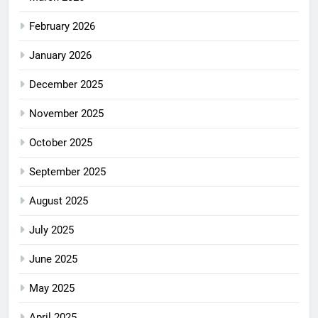
February 2026
January 2026
December 2025
November 2025
October 2025
September 2025
August 2025
July 2025
June 2025
May 2025
April 2025