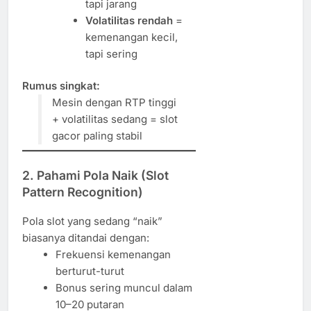
tapi jarang
Volatilitas rendah
=
kemenangan kecil,
tapi sering
Rumus singkat:
Mesin dengan RTP tinggi
+ volatilitas sedang = slot
gacor paling stabil
2. Pahami Pola Naik (Slot
Pattern Recognition)
Pola slot yang sedang “naik”
biasanya ditandai dengan:
Frekuensi kemenangan
berturut-turut
Bonus sering muncul dalam
10–20 putaran