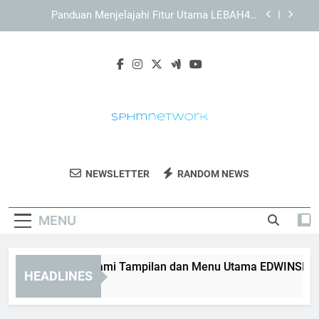
Skip
Panduan Memahami Fitur Utama EDWINSLOT
to
untuk Pengguna Baru secara Praktis
content
Panduan Memahami Fitur Utama LEBAH4D untuk
Pengguna Baru secara Praktis
Panduan Memahami Tampilan dan Menu Utama
EDWINSLOT
Panduan Menjelajahi Fitur Utama LEBAH4D
secara Efisien
Panduan Memahami Fitur Utama EDWINSLOT
untuk Pengguna Baru secara Praktis
SPHM Network
SPHM Network Memberikan Informasi Dan
Panduan Memahami Fitur Utama LEBAH4D untuk
NEWSLETTER
RANDOM NEWS
Pengguna Baru secara Praktis
Berita Terkini Untuk Masyarakat Modern.
Sumber Informasi Terpercaya.
MENU
anduan Memahami Tampilan dan Menu Utama EDWINSLOT
HEADLINES
Weeks Ago