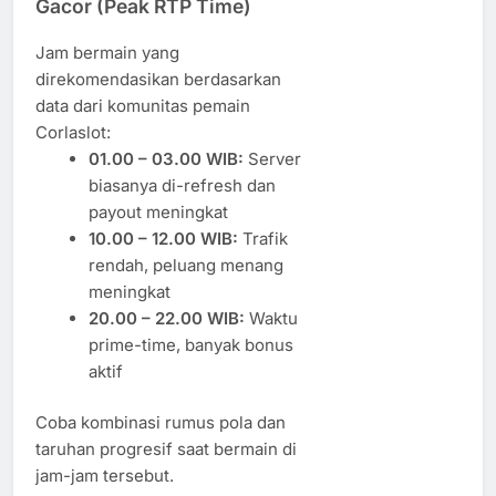
Gacor (Peak RTP Time)
Jam bermain yang
direkomendasikan berdasarkan
data dari komunitas pemain
Corlaslot:
01.00 – 03.00 WIB:
Server
biasanya di-refresh dan
payout meningkat
10.00 – 12.00 WIB:
Trafik
rendah, peluang menang
meningkat
20.00 – 22.00 WIB:
Waktu
prime-time, banyak bonus
aktif
Coba kombinasi rumus pola dan
taruhan progresif saat bermain di
jam-jam tersebut.