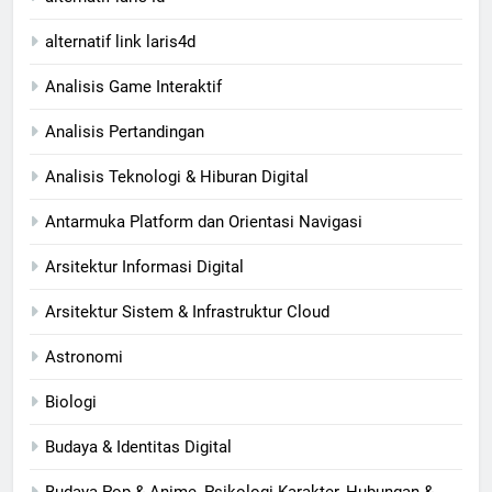
alternatif link laris4d
Analisis Game Interaktif
Analisis Pertandingan
Analisis Teknologi & Hiburan Digital
Antarmuka Platform dan Orientasi Navigasi
Arsitektur Informasi Digital
Arsitektur Sistem & Infrastruktur Cloud
Astronomi
Biologi
Budaya & Identitas Digital
Budaya Pop & Anime, Psikologi Karakter, Hubungan &