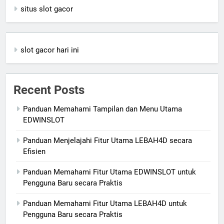
situs slot gacor
slot gacor hari ini
Recent Posts
Panduan Memahami Tampilan dan Menu Utama
EDWINSLOT
Panduan Menjelajahi Fitur Utama LEBAH4D secara
Efisien
Panduan Memahami Fitur Utama EDWINSLOT untuk
Pengguna Baru secara Praktis
Panduan Memahami Fitur Utama LEBAH4D untuk
Pengguna Baru secara Praktis