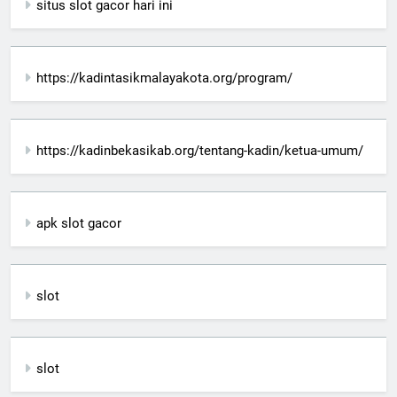
situs slot gacor hari ini
https://kadintasikmalayakota.org/program/
https://kadinbekasikab.org/tentang-kadin/ketua-umum/
apk slot gacor
slot
slot