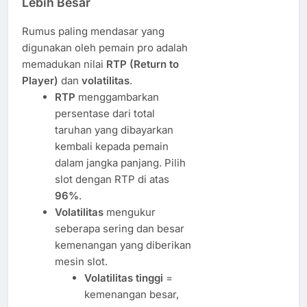
Lebih Besar
Rumus paling mendasar yang
digunakan oleh pemain pro adalah
memadukan nilai
RTP (Return to
Player)
dan
volatilitas
.
RTP
menggambarkan
persentase dari total
taruhan yang dibayarkan
kembali kepada pemain
dalam jangka panjang. Pilih
slot dengan RTP di atas
96%
.
Volatilitas
mengukur
seberapa sering dan besar
kemenangan yang diberikan
mesin slot.
Volatilitas tinggi
=
kemenangan besar,