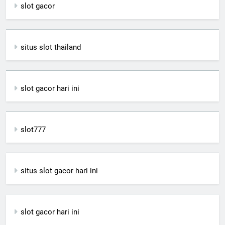
slot gacor
situs slot thailand
slot gacor hari ini
slot777
situs slot gacor hari ini
slot gacor hari ini