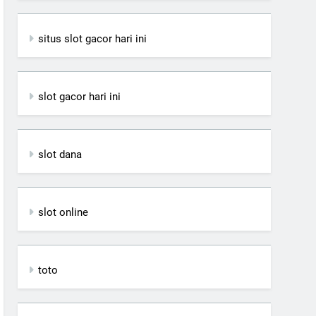
situs slot gacor hari ini
slot gacor hari ini
slot dana
slot online
toto