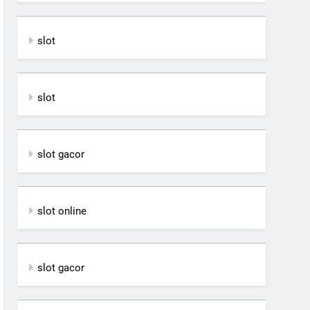
slot
slot
slot gacor
slot online
slot gacor