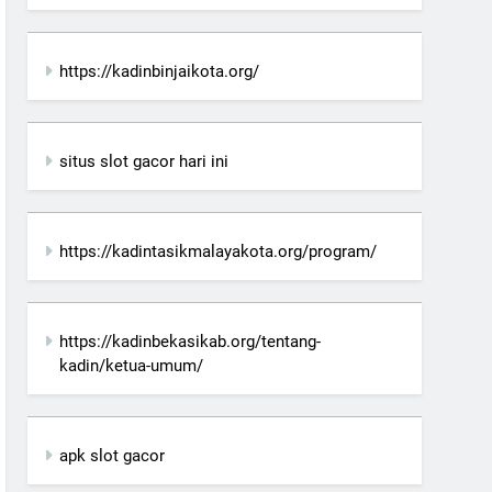
https://kadinbinjaikota.org/
situs slot gacor hari ini
https://kadintasikmalayakota.org/program/
https://kadinbekasikab.org/tentang-
kadin/ketua-umum/
apk slot gacor