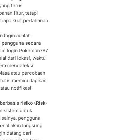
yang terus
han fitur, tetapi
erapa kuat pertahanan
n login adalah
u pengguna secara
stem login Pokemon787
i dari lokasi, waktu
stem mendeteksi
 biasa atau percobaan
matis memicu lapisan
atau notifikasi
rbasis risiko (Risk-
n sistem untuk
 Misalnya, pengguna
kenal akan langsung
in datang dari