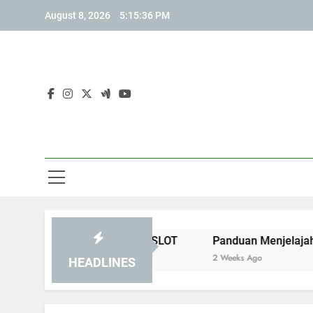
Skip
August 8, 2026
5:15:37 PM
to
content
SP
SPHM Netw
Menu Utama EDWINSLOT
Panduan Menjelajahi Fitur Uta
2 Weeks Ago
HEADLINES