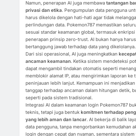
Namun, penerapan AI juga membawa
tantangan ba
privasi dan etika
. Pengumpulan data pengguna untu
harus dikelola dengan hati-hati agar tidak melangga
perlindungan data. Pokemon787 memastikan seluru
sesuai standar keamanan global, termasuk enkripsi
penerapan prinsip zero-trust. AI bukan hanya harus 
bertanggung jawab terhadap data yang dikelolanya.
Dari sisi operasional, AI juga meningkatkan
kecepat
ancaman keamanan
. Ketika sistem mendeteksi po
dapat mengambil tindakan otomatis seperti menan
memblokir alamat IP, atau mengirimkan laporan ke
peninjauan lebih lanjut. Kemampuan ini menjadika
tanggap terhadap ancaman dalam hitungan detik, bu
seperti pada sistem tradisional.
Integrasi AI dalam keamanan login Pokemon787 buk
teknis, tetapi juga bentuk
komitmen terhadap pen
yang lebih aman dan lancar
. AI bekerja di balik la
data pengguna, tanpa mengorbankan kemudahan a
login dengan cepat dan nyaman, sementara sistem