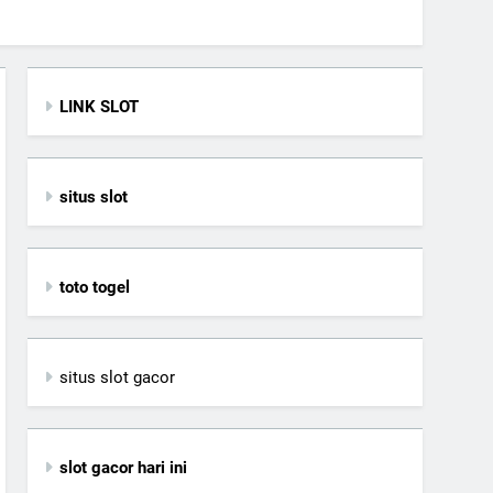
LINK SLOT
situs slot
toto togel
situs slot gacor
slot gacor hari ini