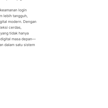
 keamanan login
m lebih tangguh,
igital modern. Dengan
eksi cerdas,
yang tidak hanya
 digital masa depan—
an dalam satu sistem