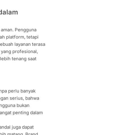
 dalam
sa aman. Pengguna
h platform, tetapi
ebuah layanan terasa
n yang profesional,
ebih tenang saat
npa perlu banyak
ngan serius, bahwa
engguna bukan
sangat penting dalam
andal juga dapat
bih matang. Brand