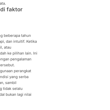
ata.
i faktor
ing beberapa tahun
, dan intuitif. Ketika
l, atau
 ke pilihan lain. Ini
dengan pengalaman
tersebut.
ggunaan perangkat
ondisi yang serba
n, sambil
g tidak selalu
al bukan lagi nilai