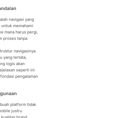
eandalan
dalah navigasi yang
ya untuk memahami
ke mana harus pergi,
n proses tanpa
struktur navigasinya
 yang tertata,
ng logis akan
jelasan seperti ini
i fondasi pengalaman
nggunaan
ebuah platform tidak
obile justru
 kualitas brand