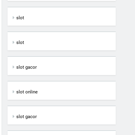
slot
slot
slot gacor
slot online
slot gacor