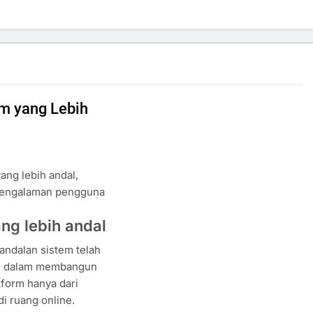
em yang Lebih
ang lebih andal,
n pengalaman pengguna
ng lebih andal
eandalan sistem telah
an dalam membangun
tform hanya dari
i ruang online.