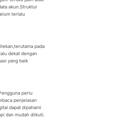
ta akun.Struktur
elum terlalu
itekan,terutama pada
rlalu dekat dengan
asi yang baik
n.Pengguna perlu
mbaca penjelasan
ital dapat dipahami
api dan mudah diikuti.