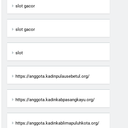
slot gacor
slot gacor
slot
https://anggota.kadinpulausebetul.org/
https://anggota.kadinkabpasangkayu.org/
https://anggota.kadinkablimapuluhkota.org/