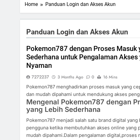
Home
Panduan Login dan Akses Akun
Panduan Login dan Akses Akun
Pokemon787 dengan Proses Masuk y
Sederhana untuk Pengalaman Akses 
Nyaman
7272237
3 Months Ago
0
16 Mins
Pokemon787 menghadirkan proses masuk yang cep
dan mudah dipahami untuk mendukung akses pengg
Mengenal Pokemon787 dengan P
yang Lebih Sederhana
Pokemon787 menjadi salah satu brand digital yang 
pengguna ketika membutuhkan akses online yang pr
mudah dipahami.Dalam pengalaman digital,proses m