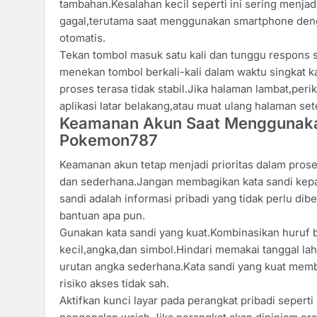
tambahan.Kesalahan kecil seperti ini sering menjad
gagal,terutama saat menggunakan smartphone den
otomatis.
Tekan tombol masuk satu kali dan tunggu respons 
menekan tombol berkali-kali dalam waktu singkat 
proses terasa tidak stabil.Jika halaman lambat,peri
aplikasi latar belakang,atau muat ulang halaman set
Keamanan Akun Saat Menggunak
Pokemon787
Keamanan akun tetap menjadi prioritas dalam pros
dan sederhana.Jangan membagikan kata sandi kepa
sandi adalah informasi pribadi yang tidak perlu dib
bantuan apa pun.
Gunakan kata sandi yang kuat.Kombinasikan huruf 
kecil,angka,dan simbol.Hindari memakai tanggal lah
urutan angka sederhana.Kata sandi yang kuat me
risiko akses tidak sah.
Aktifkan kunci layar pada perangkat pribadi seperti P