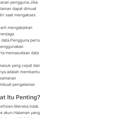
manan pengguna.Jika
laman dapat dimuat
iri saat mengakses
arti mengabaikan
menjaga
 data.Pengguna perlu
menggunakan
erta memasukkan data
masuk yang cepat dan
snya adalah membantu
keamanan
embuat pengalaman
t Itu Penting?
efisien.Mereka tidak
 ke akun.Halaman yang