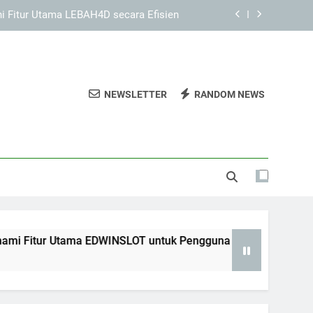
i Fitur Utama LEBAH4D secara Efisien
 untuk Pengguna Baru secara Praktis
 untuk Pengguna Baru secara Praktis
NEWSLETTER
RANDOM NEWS
ampilan dan Menu Utama EDWINSLOT
i Fitur Utama LEBAH4D secara Efisien
t Modern. Sumber Informasi Terpercaya.
 untuk Pengguna Baru secara Praktis
 untuk Pengguna Baru secara Praktis
ma EDWINSLOT untuk Pengguna Baru secara Praktis
Pa
3 