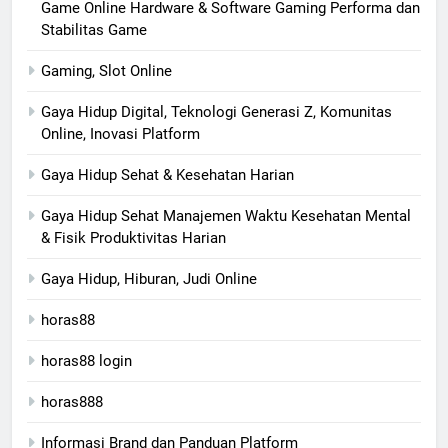
Game Online Hardware & Software Gaming Performa dan
Stabilitas Game
Gaming, Slot Online
Gaya Hidup Digital, Teknologi Generasi Z, Komunitas
Online, Inovasi Platform
Gaya Hidup Sehat & Kesehatan Harian
Gaya Hidup Sehat Manajemen Waktu Kesehatan Mental
& Fisik Produktivitas Harian
Gaya Hidup, Hiburan, Judi Online
horas88
horas88 login
horas888
Informasi Brand dan Panduan Platform