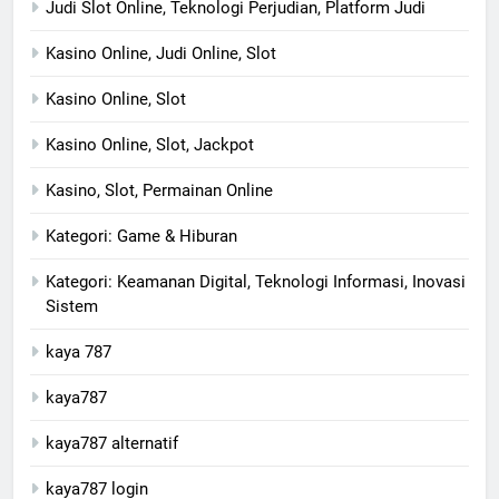
Judi Slot Online, Teknologi Perjudian, Platform Judi
Kasino Online, Judi Online, Slot
Kasino Online, Slot
Kasino Online, Slot, Jackpot
Kasino, Slot, Permainan Online
Kategori: Game & Hiburan
Kategori: Keamanan Digital, Teknologi Informasi, Inovasi
Sistem
kaya 787
kaya787
kaya787 alternatif
kaya787 login