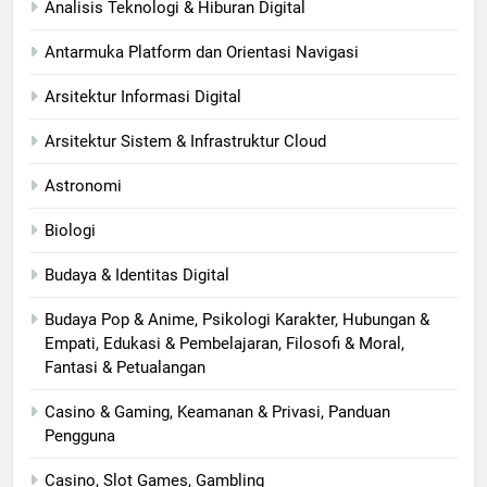
Analisis Teknologi & Hiburan Digital
Antarmuka Platform dan Orientasi Navigasi
Arsitektur Informasi Digital
Arsitektur Sistem & Infrastruktur Cloud
Astronomi
Biologi
Budaya & Identitas Digital
Budaya Pop & Anime, Psikologi Karakter, Hubungan &
Empati, Edukasi & Pembelajaran, Filosofi & Moral,
Fantasi & Petualangan
Casino & Gaming, Keamanan & Privasi, Panduan
Pengguna
Casino, Slot Games, Gambling