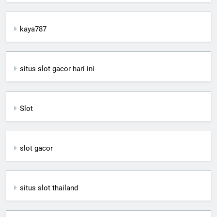
kaya787
situs slot gacor hari ini
Slot
slot gacor
situs slot thailand