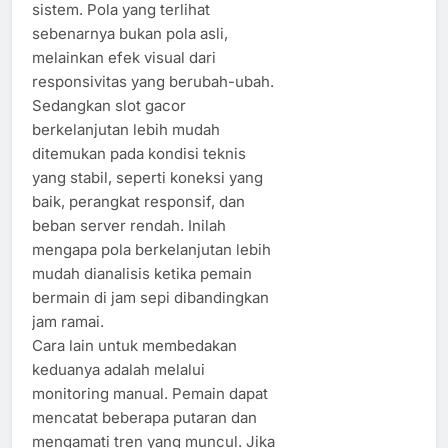
sistem. Pola yang terlihat
sebenarnya bukan pola asli,
melainkan efek visual dari
responsivitas yang berubah-ubah.
Sedangkan slot gacor
berkelanjutan lebih mudah
ditemukan pada kondisi teknis
yang stabil, seperti koneksi yang
baik, perangkat responsif, dan
beban server rendah. Inilah
mengapa pola berkelanjutan lebih
mudah dianalisis ketika pemain
bermain di jam sepi dibandingkan
jam ramai.
Cara lain untuk membedakan
keduanya adalah melalui
monitoring manual. Pemain dapat
mencatat beberapa putaran dan
mengamati tren yang muncul. Jika