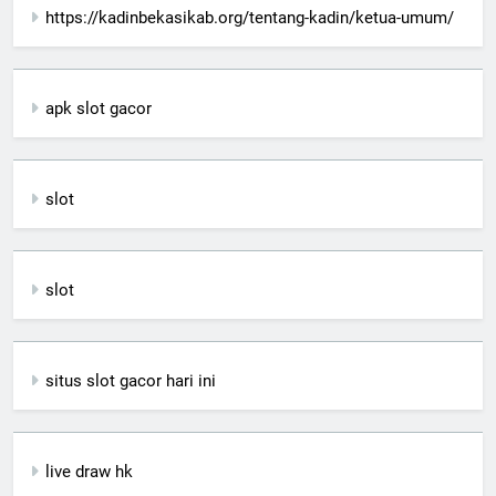
https://kadinbekasikab.org/tentang-kadin/ketua-umum/
apk slot gacor
slot
slot
situs slot gacor hari ini
live draw hk