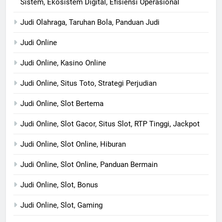
Sistem, Ekosistem Digital, Efisiensi Operasional
Judi Olahraga, Taruhan Bola, Panduan Judi
Judi Online
Judi Online, Kasino Online
Judi Online, Situs Toto, Strategi Perjudian
Judi Online, Slot Bertema
Judi Online, Slot Gacor, Situs Slot, RTP Tinggi, Jackpot
Judi Online, Slot Online, Hiburan
Judi Online, Slot Online, Panduan Bermain
Judi Online, Slot, Bonus
Judi Online, Slot, Gaming