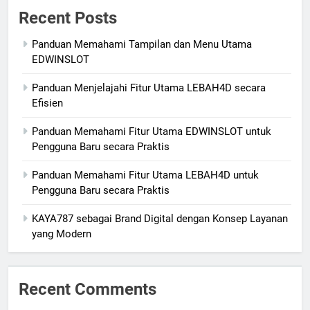
Recent Posts
Panduan Memahami Tampilan dan Menu Utama
EDWINSLOT
Panduan Menjelajahi Fitur Utama LEBAH4D secara
Efisien
Panduan Memahami Fitur Utama EDWINSLOT untuk
Pengguna Baru secara Praktis
Panduan Memahami Fitur Utama LEBAH4D untuk
Pengguna Baru secara Praktis
KAYA787 sebagai Brand Digital dengan Konsep Layanan
yang Modern
Recent Comments