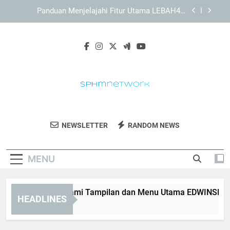
Skip
Panduan Memahami Fitur Utama EDWINSLOT
to
untuk Pengguna Baru secara Praktis
content
Panduan Memahami Fitur Utama LEBAH4D untuk
Pengguna Baru secara Praktis
Panduan Memahami Tampilan dan Menu Utama
EDWINSLOT
Panduan Menjelajahi Fitur Utama LEBAH4D
secara Efisien
Panduan Memahami Fitur Utama EDWINSLOT
untuk Pengguna Baru secara Praktis
SPHM Network
SPHM Network Memberikan Informasi Dan
Panduan Memahami Fitur Utama LEBAH4D untuk
NEWSLETTER
RANDOM NEWS
Pengguna Baru secara Praktis
Berita Terkini Untuk Masyarakat Modern.
Sumber Informasi Terpercaya.
MENU
anduan Memahami Tampilan dan Menu Utama EDWINSLOT
HEADLINES
 Weeks Ago