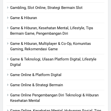
Gambling, Slot Online, Strategi Bermain Slot
Game & Hiburan
Game & Hiburan, Kesehatan Mental, Lifestyle, Tips
Bermain Game, Pengembangan Diri
Game & Hiburan, Multiplayer & Co-Op, Komunitas
Gaming, Rekomendasi Game
Game & Teknologi, Ulasan Platform Digital, Lifestyle
Digital
Game Online & Platform Digital
Game Online & Strategi Bermain
Game Online Pengembangan Diri Teknologi & Hiburan
Kesehatan Mental
Game Online, Kesehatan Mental, Hubungan Sosial, Tips