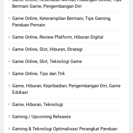
Bermain Game, Pengembangan Diri
Game Online, Keterampilan Bermain, Tips Gaming,
Panduan Pemain
Game Online, Review Platform, Hiburan Digital
Game Online, Slot, Hiburan, Strategi
Game Online, Slot, Teknologi Game
Game Online, Tips dan Trik
Game, Hiburan, Kepribadian, Pengembangan Diri, Game
Edukasi
Game, Hiburan, Teknologi
Gaming / Upcoming Releases
Gaming & Teknologi Optimalisasi Perangkat Panduan