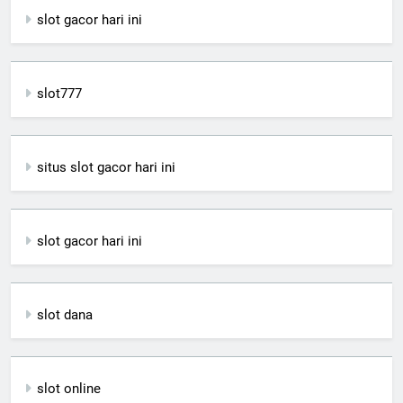
slot gacor hari ini
slot777
situs slot gacor hari ini
slot gacor hari ini
slot dana
slot online