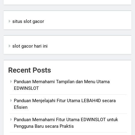
situs slot gacor
slot gacor hari ini
Recent Posts
Panduan Memahami Tampilan dan Menu Utama
EDWINSLOT
Panduan Menjelajahi Fitur Utama LEBAH4D secara
Efisien
Panduan Memahami Fitur Utama EDWINSLOT untuk
Pengguna Baru secara Praktis