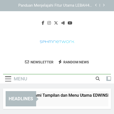
Skip
Panduan Memahami Fitur Utama EDWINSLOT
to
untuk Pengguna Baru secara Praktis
content
Panduan Memahami Fitur Utama LEBAH4D untuk
Pengguna Baru secara Praktis
Panduan Memahami Tampilan dan Menu Utama
EDWINSLOT
Panduan Menjelajahi Fitur Utama LEBAH4D
secara Efisien
Panduan Memahami Fitur Utama EDWINSLOT
untuk Pengguna Baru secara Praktis
SPHM Network
SPHM Network Memberikan Informasi Dan
Panduan Memahami Fitur Utama LEBAH4D untuk
NEWSLETTER
RANDOM NEWS
Pengguna Baru secara Praktis
Berita Terkini Untuk Masyarakat Modern.
Sumber Informasi Terpercaya.
MENU
anduan Memahami Tampilan dan Menu Utama EDWINSLOT
HEADLINES
Weeks Ago