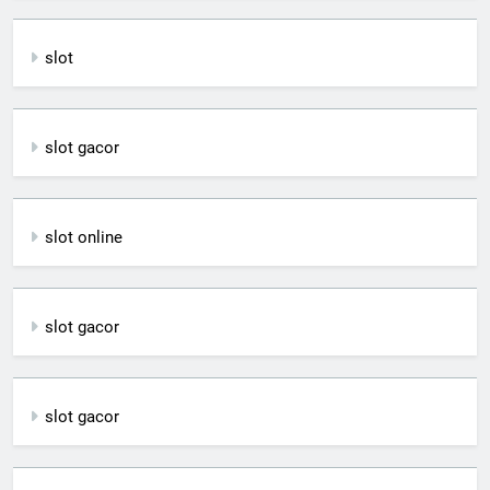
slot
slot gacor
slot online
slot gacor
slot gacor