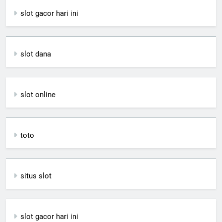
slot gacor hari ini
slot dana
slot online
toto
situs slot
slot gacor hari ini