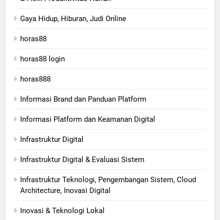
Gaya Hidup, Hiburan, Judi Online
horas88
horas88 login
horas888
Informasi Brand dan Panduan Platform
Informasi Platform dan Keamanan Digital
Infrastruktur Digital
Infrastruktur Digital & Evaluasi Sistem
Infrastruktur Teknologi, Pengembangan Sistem, Cloud
Architecture, Inovasi Digital
Inovasi & Teknologi Lokal