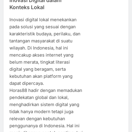
Inovasi Digital dalam
Konteks Lokal
Inovasi digital lokal menekankan
pada solusi yang sesuai dengan
karakteristik budaya, perilaku, dan
tantangan masyarakat di suatu
wilayah. Di Indonesia, hal ini
mencakup akses internet yang
belum merata, tingkat literasi
digital yang beragam, serta
kebutuhan akan platform yang
dapat dipercaya.
Horas88 hadir dengan memadukan
pendekatan global dan lokal,
menghadirkan sistem digital yang
tidak hanya modern tetapi juga
relevan dengan kebutuhan
penggunanya di Indonesia. Hal ini