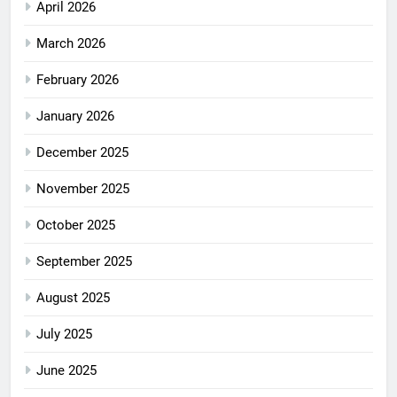
April 2026
March 2026
February 2026
January 2026
December 2025
November 2025
October 2025
September 2025
August 2025
July 2025
June 2025