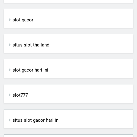
slot gacor
situs slot thailand
slot gacor hari ini
slot777
situs slot gacor hari ini