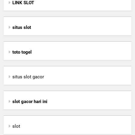
LINK SLOT
situs slot
toto togel
situs slot gacor
slot gacor hari ini
slot