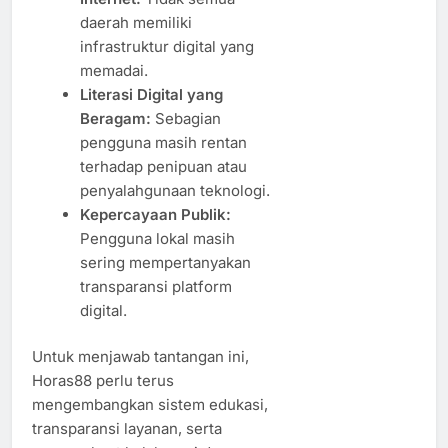
daerah memiliki
infrastruktur digital yang
memadai.
Literasi Digital yang
Beragam:
Sebagian
pengguna masih rentan
terhadap penipuan atau
penyalahgunaan teknologi.
Kepercayaan Publik:
Pengguna lokal masih
sering mempertanyakan
transparansi platform
digital.
Untuk menjawab tantangan ini,
Horas88 perlu terus
mengembangkan sistem edukasi,
transparansi layanan, serta