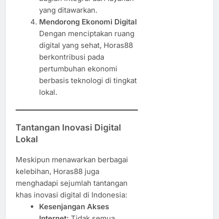
yang ditawarkan.
Mendorong Ekonomi Digital
Dengan menciptakan ruang
digital yang sehat, Horas88
berkontribusi pada
pertumbuhan ekonomi
berbasis teknologi di tingkat
lokal.
Tantangan Inovasi Digital
Lokal
Meskipun menawarkan berbagai
kelebihan, Horas88 juga
menghadapi sejumlah tantangan
khas inovasi digital di Indonesia:
Kesenjangan Akses
Internet:
Tidak semua