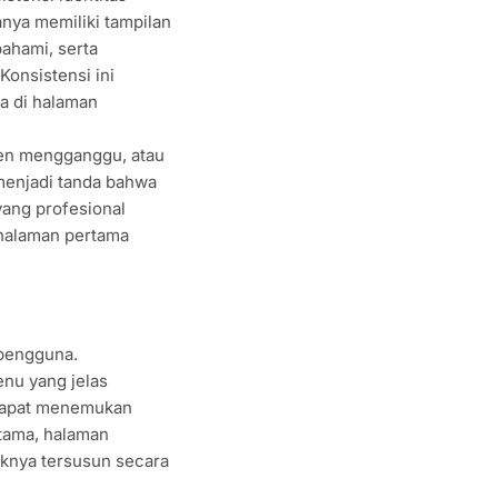
nya memiliki tampilan
ahami, serta
onsistensi ini
a di halaman
men mengganggu, atau
menjadi tanda bahwa
 yang profesional
halaman pertama
 pengguna.
nu yang jelas
dapat menemukan
utama, halaman
iknya tersusun secara