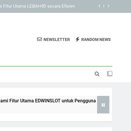
i Fitur Utama LEBAH4D secara Efisien
 untuk Pengguna Baru secara Praktis
 untuk Pengguna Baru secara Praktis
NEWSLETTER
RANDOM NEWS
ampilan dan Menu Utama EDWINSLOT
i Fitur Utama LEBAH4D secara Efisien
t Modern. Sumber Informasi Terpercaya.
 untuk Pengguna Baru secara Praktis
 untuk Pengguna Baru secara Praktis
ama EDWINSLOT untuk Pengguna Baru secara Praktis
P
3 