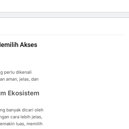
emilih Akses
g perlu dikenali
n aman, jelas, dan
m Ekosistem
ng banyak dicari oleh
gan cara lebih jelas,
semakin luas, memilih