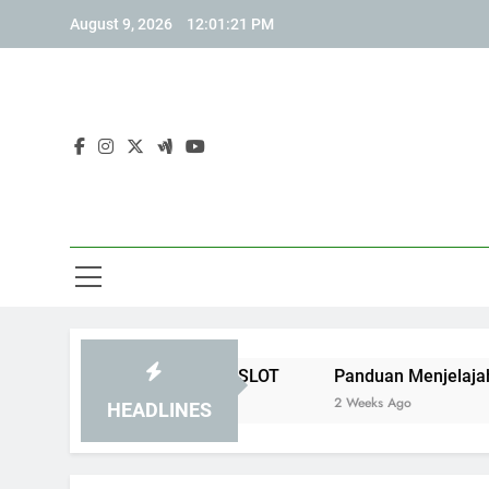
Skip
August 9, 2026
12:01:22 PM
to
content
SP
SPHM Netw
Menu Utama EDWINSLOT
Panduan Menjelajahi Fitur Uta
2 Weeks Ago
HEADLINES