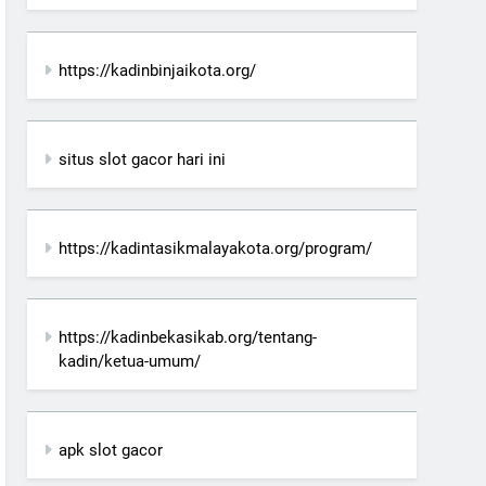
https://kadinbinjaikota.org/
situs slot gacor hari ini
https://kadintasikmalayakota.org/program/
https://kadinbekasikab.org/tentang-
kadin/ketua-umum/
apk slot gacor