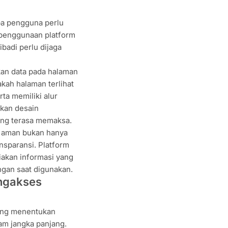
pa pengguna perlu
penggunaan platform
ribadi perlu dijaga
an data pada halaman
kah halaman terlihat
rta memiliki alur
kan desain
ang terasa memaksa.
g aman bukan hanya
ansparansi. Platform
akan informasi yang
gan saat digunakan.
ngakses
yang menentukan
am jangka panjang.