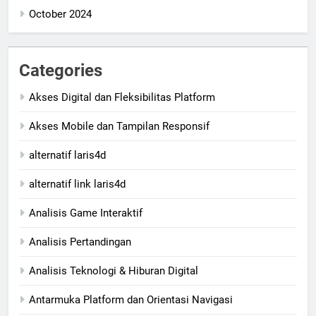
October 2024
Categories
Akses Digital dan Fleksibilitas Platform
Akses Mobile dan Tampilan Responsif
alternatif laris4d
alternatif link laris4d
Analisis Game Interaktif
Analisis Pertandingan
Analisis Teknologi & Hiburan Digital
Antarmuka Platform dan Orientasi Navigasi