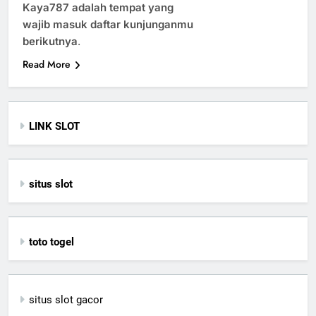
Kaya787 adalah tempat yang
wajib masuk daftar kunjunganmu
berikutnya
.
Read More
LINK SLOT
situs slot
toto togel
situs slot gacor