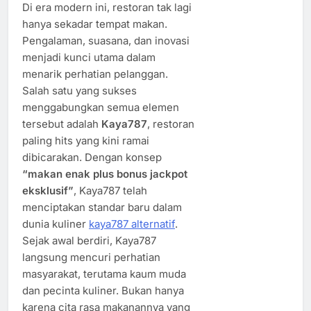
Di era modern ini, restoran tak lagi
hanya sekadar tempat makan.
Pengalaman, suasana, dan inovasi
menjadi kunci utama dalam
menarik perhatian pelanggan.
Salah satu yang sukses
menggabungkan semua elemen
tersebut adalah
Kaya787
, restoran
paling hits yang kini ramai
dibicarakan. Dengan konsep
“makan enak plus bonus jackpot
eksklusif”
, Kaya787 telah
menciptakan standar baru dalam
dunia kuliner
kaya787 alternatif
.
Sejak awal berdiri, Kaya787
langsung mencuri perhatian
masyarakat, terutama kaum muda
dan pecinta kuliner. Bukan hanya
karena cita rasa makanannya yang