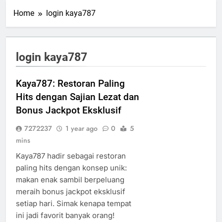
Home
login kaya787
login kaya787
Kaya787: Restoran Paling
Hits dengan Sajian Lezat dan
Bonus Jackpot Eksklusif
7272237
1 year ago
0
5
mins
Kaya787 hadir sebagai restoran
paling hits dengan konsep unik:
makan enak sambil berpeluang
meraih bonus jackpot eksklusif
setiap hari. Simak kenapa tempat
ini jadi favorit banyak orang!