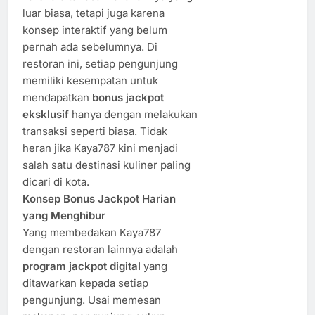
luar biasa, tetapi juga karena
konsep interaktif yang belum
pernah ada sebelumnya. Di
restoran ini, setiap pengunjung
memiliki kesempatan untuk
mendapatkan
bonus jackpot
eksklusif
hanya dengan melakukan
transaksi seperti biasa. Tidak
heran jika Kaya787 kini menjadi
salah satu destinasi kuliner paling
dicari di kota.
Konsep Bonus Jackpot Harian
yang Menghibur
Yang membedakan Kaya787
dengan restoran lainnya adalah
program jackpot digital
yang
ditawarkan kepada setiap
pengunjung. Usai memesan