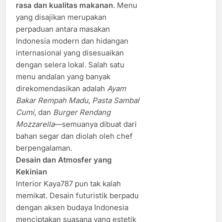
rasa dan kualitas makanan
. Menu
yang disajikan merupakan
perpaduan antara masakan
Indonesia modern dan hidangan
internasional yang disesuaikan
dengan selera lokal. Salah satu
menu andalan yang banyak
direkomendasikan adalah
Ayam
Bakar Rempah Madu
,
Pasta Sambal
Cumi
, dan
Burger Rendang
Mozzarella
—semuanya dibuat dari
bahan segar dan diolah oleh chef
berpengalaman.
Desain dan Atmosfer yang
Kekinian
Interior Kaya787 pun tak kalah
memikat. Desain futuristik berpadu
dengan aksen budaya Indonesia
menciptakan suasana yang estetik