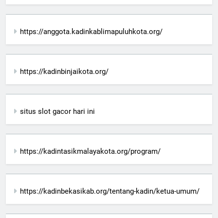
https://anggota.kadinkablimapuluhkota.org/
https://kadinbinjaikota.org/
situs slot gacor hari ini
https://kadintasikmalayakota.org/program/
https://kadinbekasikab.org/tentang-kadin/ketua-umum/