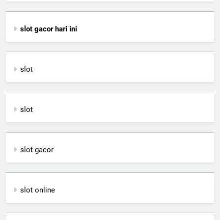
slot gacor hari ini
slot
slot
slot gacor
slot online