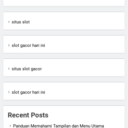
situs slot
slot gacor hari ini
situs slot gacor
slot gacor hari ini
Recent Posts
Panduan Memahami Tampilan dan Menu Utama