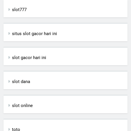
slot777
situs slot gacor hari ini
slot gacor hari ini
slot dana
slot online
toto