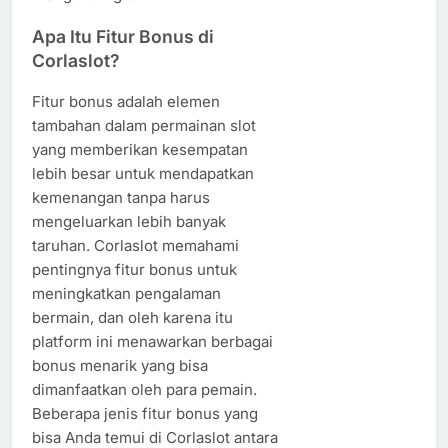
Apa Itu Fitur Bonus di
Corlaslot?
Fitur bonus adalah elemen
tambahan dalam permainan slot
yang memberikan kesempatan
lebih besar untuk mendapatkan
kemenangan tanpa harus
mengeluarkan lebih banyak
taruhan. Corlaslot memahami
pentingnya fitur bonus untuk
meningkatkan pengalaman
bermain, dan oleh karena itu
platform ini menawarkan berbagai
bonus menarik yang bisa
dimanfaatkan oleh para pemain.
Beberapa jenis fitur bonus yang
bisa Anda temui di Corlaslot antara