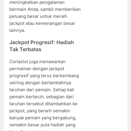
meningkatkan pengalaman
bermain Anda, sambil memberikan
peluang besar untuk meraih
jackpot atau kemenangan besar
lainnya.
Jackpot Progresif: Hadiah
Tak Terbatas
Corlaslot juga menawarkan
permainan dengan jackpot
progresif yang terus berkembang
seiring dengan bertambahnya
taruhan dari pemain. Setiap kali
pemain bertaruh, sebagian dari
taruhan tersebut ditambahkan ke
jackpot, yang berarti semakin
banyak pemain yang bergabung,
semakin besar pula hadiah yang