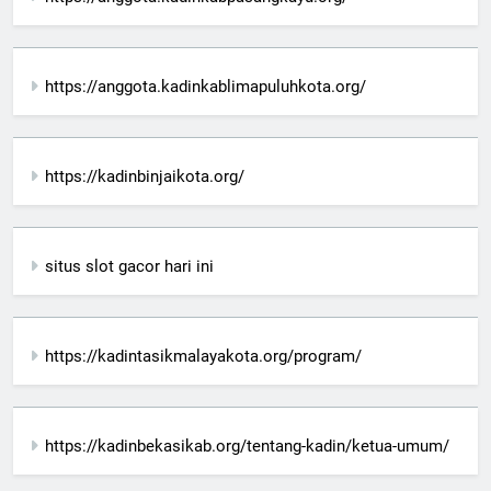
https://anggota.kadinkablimapuluhkota.org/
https://kadinbinjaikota.org/
situs slot gacor hari ini
https://kadintasikmalayakota.org/program/
https://kadinbekasikab.org/tentang-kadin/ketua-umum/