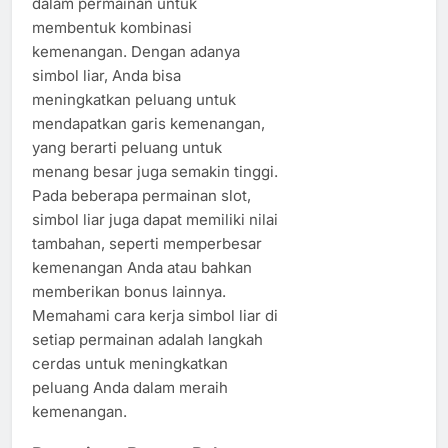
dalam permainan untuk
membentuk kombinasi
kemenangan. Dengan adanya
simbol liar, Anda bisa
meningkatkan peluang untuk
mendapatkan garis kemenangan,
yang berarti peluang untuk
menang besar juga semakin tinggi.
Pada beberapa permainan slot,
simbol liar juga dapat memiliki nilai
tambahan, seperti memperbesar
kemenangan Anda atau bahkan
memberikan bonus lainnya.
Memahami cara kerja simbol liar di
setiap permainan adalah langkah
cerdas untuk meningkatkan
peluang Anda dalam meraih
kemenangan.