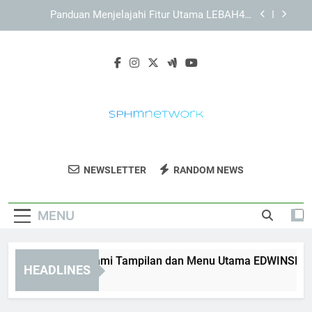
Skip
Panduan Memahami Fitur Utama EDWINSLOT
to
untuk Pengguna Baru secara Praktis
content
Panduan Memahami Fitur Utama LEBAH4D untuk
Pengguna Baru secara Praktis
Panduan Memahami Tampilan dan Menu Utama
EDWINSLOT
Panduan Menjelajahi Fitur Utama LEBAH4D
secara Efisien
Panduan Memahami Fitur Utama EDWINSLOT
untuk Pengguna Baru secara Praktis
SPHM Network
SPHM Network Memberikan Informasi Dan
Panduan Memahami Fitur Utama LEBAH4D untuk
NEWSLETTER
RANDOM NEWS
Pengguna Baru secara Praktis
Berita Terkini Untuk Masyarakat Modern.
Sumber Informasi Terpercaya.
MENU
nduan Memahami Tampilan dan Menu Utama EDWINSLOT
HEADLINES
eeks Ago