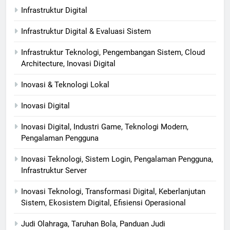
Infrastruktur Digital
Infrastruktur Digital & Evaluasi Sistem
Infrastruktur Teknologi, Pengembangan Sistem, Cloud
Architecture, Inovasi Digital
Inovasi & Teknologi Lokal
Inovasi Digital
Inovasi Digital, Industri Game, Teknologi Modern,
Pengalaman Pengguna
Inovasi Teknologi, Sistem Login, Pengalaman Pengguna,
Infrastruktur Server
Inovasi Teknologi, Transformasi Digital, Keberlanjutan
Sistem, Ekosistem Digital, Efisiensi Operasional
Judi Olahraga, Taruhan Bola, Panduan Judi