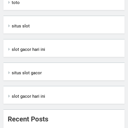
toto
situs slot
slot gacor hari ini
situs slot gacor
slot gacor hari ini
Recent Posts