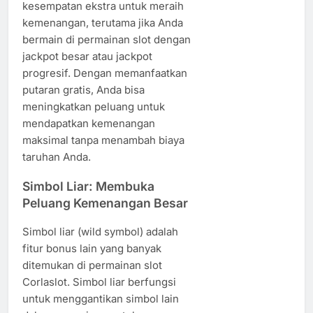
kesempatan ekstra untuk meraih
kemenangan, terutama jika Anda
bermain di permainan slot dengan
jackpot besar atau jackpot
progresif. Dengan memanfaatkan
putaran gratis, Anda bisa
meningkatkan peluang untuk
mendapatkan kemenangan
maksimal tanpa menambah biaya
taruhan Anda.
Simbol Liar: Membuka
Peluang Kemenangan Besar
Simbol liar (wild symbol) adalah
fitur bonus lain yang banyak
ditemukan di permainan slot
Corlaslot. Simbol liar berfungsi
untuk menggantikan simbol lain