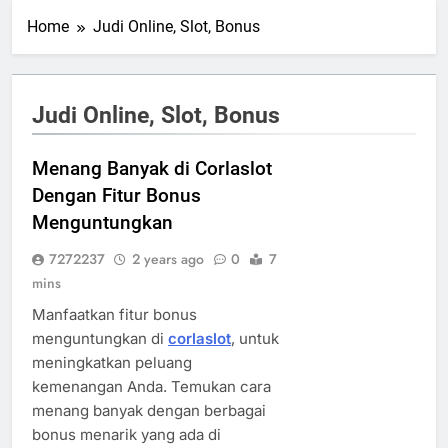
Home
Judi Online, Slot, Bonus
Judi Online, Slot, Bonus
Menang Banyak di Corlaslot
Dengan Fitur Bonus
Menguntungkan
7272237
2 years ago
0
7
mins
Manfaatkan fitur bonus
menguntungkan di
corlaslot
, untuk
meningkatkan peluang
kemenangan Anda. Temukan cara
menang banyak dengan berbagai
bonus menarik yang ada di