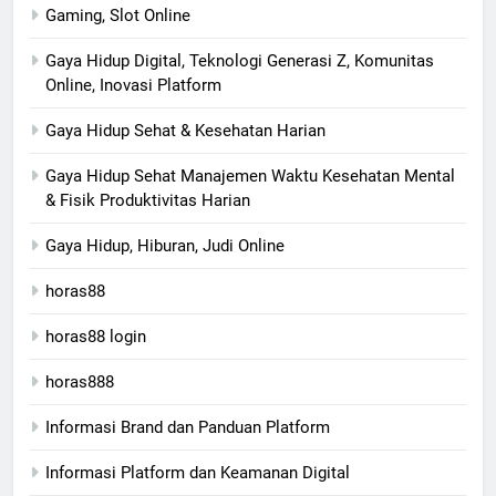
Gaming, Slot Online
Gaya Hidup Digital, Teknologi Generasi Z, Komunitas
Online, Inovasi Platform
Gaya Hidup Sehat & Kesehatan Harian
Gaya Hidup Sehat Manajemen Waktu Kesehatan Mental
& Fisik Produktivitas Harian
Gaya Hidup, Hiburan, Judi Online
horas88
horas88 login
horas888
Informasi Brand dan Panduan Platform
Informasi Platform dan Keamanan Digital