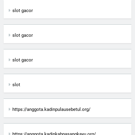
slot gacor
slot gacor
slot gacor
slot
https://anggota.kadinpulausebetul.org/
https://anggota.kadinkabpasangkayu.org/