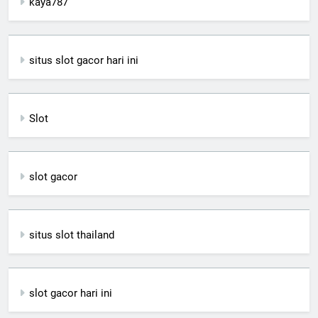
kaya787
situs slot gacor hari ini
Slot
slot gacor
situs slot thailand
slot gacor hari ini