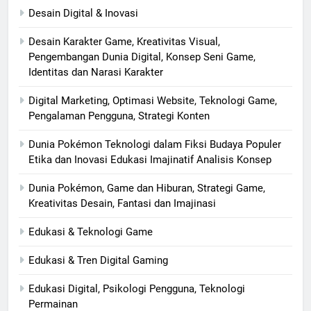
Desain Digital & Inovasi
Desain Karakter Game, Kreativitas Visual,
Pengembangan Dunia Digital, Konsep Seni Game,
Identitas dan Narasi Karakter
Digital Marketing, Optimasi Website, Teknologi Game,
Pengalaman Pengguna, Strategi Konten
Dunia Pokémon Teknologi dalam Fiksi Budaya Populer
Etika dan Inovasi Edukasi Imajinatif Analisis Konsep
Dunia Pokémon, Game dan Hiburan, Strategi Game,
Kreativitas Desain, Fantasi dan Imajinasi
Edukasi & Teknologi Game
Edukasi & Tren Digital Gaming
Edukasi Digital, Psikologi Pengguna, Teknologi
Permainan