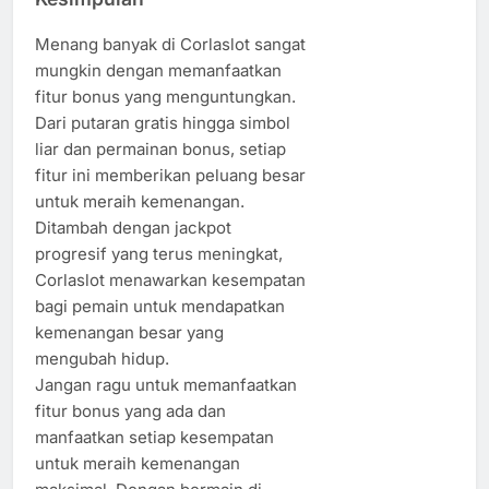
Menang banyak di Corlaslot sangat
mungkin dengan memanfaatkan
fitur bonus yang menguntungkan.
Dari putaran gratis hingga simbol
liar dan permainan bonus, setiap
fitur ini memberikan peluang besar
untuk meraih kemenangan.
Ditambah dengan jackpot
progresif yang terus meningkat,
Corlaslot menawarkan kesempatan
bagi pemain untuk mendapatkan
kemenangan besar yang
mengubah hidup.
Jangan ragu untuk memanfaatkan
fitur bonus yang ada dan
manfaatkan setiap kesempatan
untuk meraih kemenangan