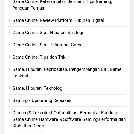
Game Online, Keterampilan Bermain, Tips Gaming,
Panduan Pemain
Game Online, Review Platform, Hiburan Digital
Game Online, Slot, Hiburan, Strategi
Game Online, Slot, Teknologi Game
Game Online, Tips dan Trik
Game, Hiburan, Kepribadian, Pengembangan Diri, Game
Edukasi
Game, Hiburan, Teknologi
Gaming / Upcoming Releases
Gaming & Teknologi Optimalisasi Perangkat Panduan
Game Online Hardware & Software Gaming Performa dan
Stabilitas Game