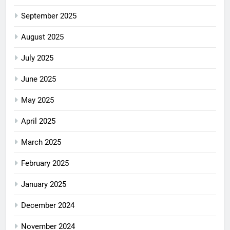
September 2025
August 2025
July 2025
June 2025
May 2025
April 2025
March 2025
February 2025
January 2025
December 2024
November 2024