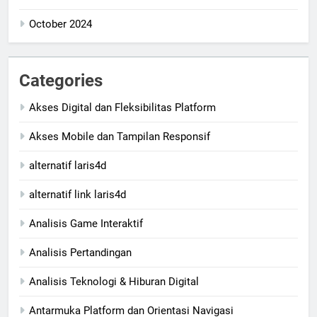
October 2024
Categories
Akses Digital dan Fleksibilitas Platform
Akses Mobile dan Tampilan Responsif
alternatif laris4d
alternatif link laris4d
Analisis Game Interaktif
Analisis Pertandingan
Analisis Teknologi & Hiburan Digital
Antarmuka Platform dan Orientasi Navigasi