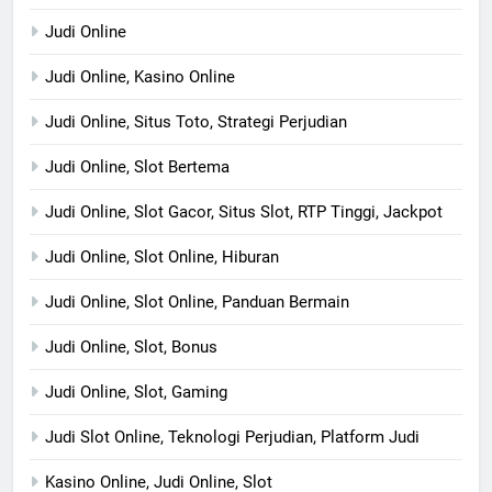
Judi Online
Judi Online, Kasino Online
Judi Online, Situs Toto, Strategi Perjudian
Judi Online, Slot Bertema
Judi Online, Slot Gacor, Situs Slot, RTP Tinggi, Jackpot
Judi Online, Slot Online, Hiburan
Judi Online, Slot Online, Panduan Bermain
Judi Online, Slot, Bonus
Judi Online, Slot, Gaming
Judi Slot Online, Teknologi Perjudian, Platform Judi
Kasino Online, Judi Online, Slot