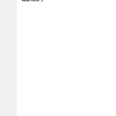
Read More