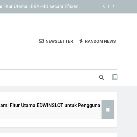
i Fitur Utama LEBAH4D secara Efisien
 untuk Pengguna Baru secara Praktis
 untuk Pengguna Baru secara Praktis
NEWSLETTER
RANDOM NEWS
ampilan dan Menu Utama EDWINSLOT
i Fitur Utama LEBAH4D secara Efisien
t Modern. Sumber Informasi Terpercaya.
 untuk Pengguna Baru secara Praktis
 untuk Pengguna Baru secara Praktis
 Utama EDWINSLOT untuk Pengguna Baru secara Praktis