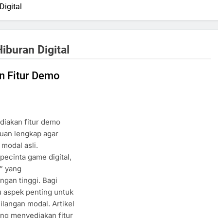
Digital
iburan Digital
n Fitur Demo
diakan fitur demo
duan lengkap agar
modal asli.
pecinta game digital,
” yang
gan tinggi. Bagi
u aspek penting untuk
ilangan modal. Artikel
ang menyediakan fitur