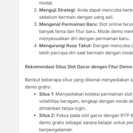
modal.
Menguji Strategi:
Anda dapat mencoba berbag
sebelum bermain dengan uang asli.
Mengenal Permainan Baru:
Slot online ter
banyak tema dan fitur baru. Mode demo me
menyesuaikan diri dengan permainan baru.
Mengurangi Rasa Takut:
Dengan mencoba du
lebih percaya diri saat bermain dengan modal
Rekomendasi Situs Slot Gacor dengan Fitur Demo 
Berikut beberapa situs yang dikenal menyediakan sl
demo gratis:
Situs 1:
Menyediakan koleksi permainan slot 
volatilitas beragam, lengkap dengan mode d
dimainkan tanpa login.
Situs 2:
Fokus pada slot gacor dengan RTP t
demo gratis sebagai sarana belajar untuk p
berpengalaman.