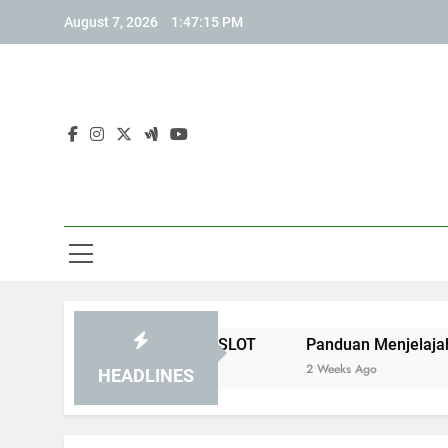
Skip
August 7, 2026
1:47:16 PM
to
content
SP
SPHM Netw
n Menu Utama EDWINSLOT
Panduan Menjelajahi Fitur 
2 Weeks Ago
HEADLINES