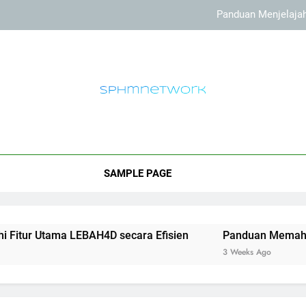
Panduan Menjelajah
Panduan Memahami Fitur Utama EDWINSLOT
Panduan Memahami Fitur Utama LEBAH4D
Panduan Memahami T
HM Network
Panduan Menjelajah
ork Memberikan Informasi Dan Berita Terkini Untuk Masyaraka
Panduan Memahami Fitur Utama EDWINSLOT
SAMPLE PAGE
Panduan Memahami Fitur Utama LEBAH4D
Utama LEBAH4D secara Efisien
Panduan Memahami Fitur
3 Weeks Ago