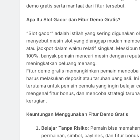
demo gratis serta manfaat dari fitur tersebut.
Apa Itu Slot Gacor dan Fitur Demo Gratis?
“Slot gacor” adalah istilah yang sering digunakan 
menyebut mesin slot yang dianggap mudah memb
atau jackpot dalam waktu relatif singkat. Meskipun 
100%, banyak pemain mencari mesin dengan reputa
meningkatkan peluang menang.
Fitur demo gratis memungkinkan pemain mencoba p
harus melakukan deposit atau taruhan uang asli. I
terutama untuk pemain pemula yang ingin belajar c
mengenal fitur bonus, dan mencoba strategi taruhan
kerugian.
Keuntungan Menggunakan Fitur Demo Gratis
Belajar Tanpa Risiko:
Pemain bisa memaham
permainan, simbol, paylines, dan fitur bonus