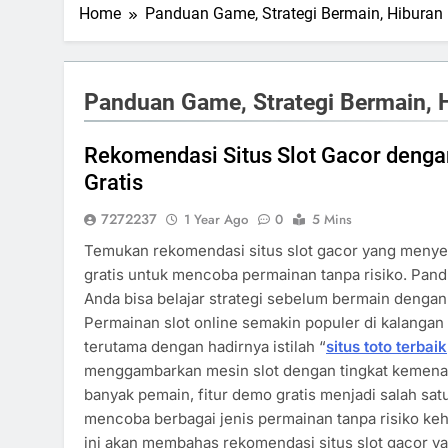
Home
Panduan Game, Strategi Bermain, Hiburan 
Panduan Game, Strategi Bermain, H
Rekomendasi Situs Slot Gacor denga
Gratis
7272237
1 Year Ago
0
5 Mins
Temukan rekomendasi situs slot gacor yang menye
gratis untuk mencoba permainan tanpa risiko. Pan
Anda bisa belajar strategi sebelum bermain dengan 
Permainan slot online semakin populer di kalangan 
terutama dengan hadirnya istilah “
situs toto terbaik
menggambarkan mesin slot dengan tingkat kemenan
banyak pemain, fitur demo gratis menjadi salah sat
mencoba berbagai jenis permainan tanpa risiko keh
ini akan membahas rekomendasi situs slot gacor y