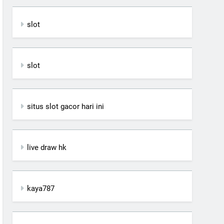
slot
slot
situs slot gacor hari ini
live draw hk
kaya787