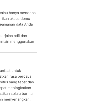
, walau hanya mencoba
erikan akses demo
keamanan data Anda
erjalan adil dan
bermain menggunakan
manfaat untuk
atkan rasa percaya
situs yang tepat dan
apat meningkatkan
stikan selalu bermain
dan menyenangkan.