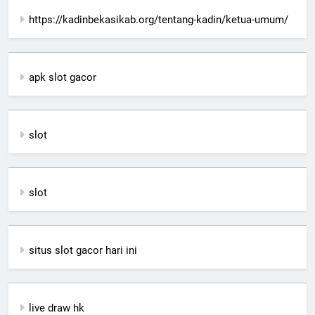
https://kadinbekasikab.org/tentang-kadin/ketua-umum/
apk slot gacor
slot
slot
situs slot gacor hari ini
live draw hk