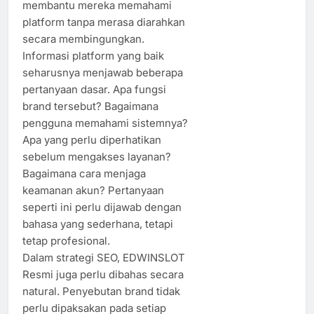
membantu mereka memahami
platform tanpa merasa diarahkan
secara membingungkan.
Informasi platform yang baik
seharusnya menjawab beberapa
pertanyaan dasar. Apa fungsi
brand tersebut? Bagaimana
pengguna memahami sistemnya?
Apa yang perlu diperhatikan
sebelum mengakses layanan?
Bagaimana cara menjaga
keamanan akun? Pertanyaan
seperti ini perlu dijawab dengan
bahasa yang sederhana, tetapi
tetap profesional.
Dalam strategi SEO, EDWINSLOT
Resmi juga perlu dibahas secara
natural. Penyebutan brand tidak
perlu dipaksakan pada setiap