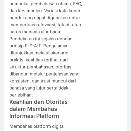
pembuka, pembahasan utama, FAQ,
dan kesimpulan. Variasi kata kunci
pendukung dapat digunakan untuk
memperluas relevansi, tetapi tetap
harus menjaga alur baca.
Pendekatan ini sejalan dengan
prinsip E-E-A-T. Pengalaman
ditunjukkan melalui skenario
praktis, keahlian terlihat dari
struktur pembahasan, otoritas
dibangun melalui penjelasan yang
konsisten, dan trust muncul dari
bahasa yang jujur serta tidak
berlebihan.
Keahlian dan Otoritas
dalam Membahas
Informasi Platform
Membahas platform digital