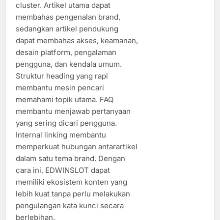
cluster. Artikel utama dapat
membahas pengenalan brand,
sedangkan artikel pendukung
dapat membahas akses, keamanan,
desain platform, pengalaman
pengguna, dan kendala umum.
Struktur heading yang rapi
membantu mesin pencari
memahami topik utama. FAQ
membantu menjawab pertanyaan
yang sering dicari pengguna.
Internal linking membantu
memperkuat hubungan antarartikel
dalam satu tema brand. Dengan
cara ini, EDWINSLOT dapat
memiliki ekosistem konten yang
lebih kuat tanpa perlu melakukan
pengulangan kata kunci secara
berlebihan.