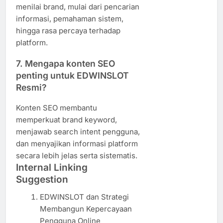
menilai brand, mulai dari pencarian
informasi, pemahaman sistem,
hingga rasa percaya terhadap
platform.
7. Mengapa konten SEO
penting untuk EDWINSLOT
Resmi?
Konten SEO membantu
memperkuat brand keyword,
menjawab search intent pengguna,
dan menyajikan informasi platform
secara lebih jelas serta sistematis.
Internal Linking
Suggestion
EDWINSLOT dan Strategi
Membangun Kepercayaan
Pengguna Online