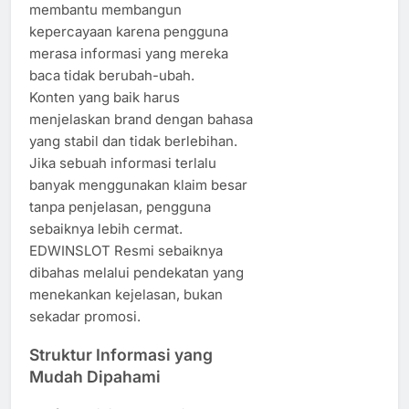
membantu membangun
kepercayaan karena pengguna
merasa informasi yang mereka
baca tidak berubah-ubah.
Konten yang baik harus
menjelaskan brand dengan bahasa
yang stabil dan tidak berlebihan.
Jika sebuah informasi terlalu
banyak menggunakan klaim besar
tanpa penjelasan, pengguna
sebaiknya lebih cermat.
EDWINSLOT Resmi sebaiknya
dibahas melalui pendekatan yang
menekankan kejelasan, bukan
sekadar promosi.
Struktur Informasi yang
Mudah Dipahami