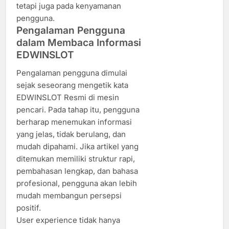
tetapi juga pada kenyamanan
pengguna.
Pengalaman Pengguna
dalam Membaca Informasi
EDWINSLOT
Pengalaman pengguna dimulai
sejak seseorang mengetik kata
EDWINSLOT Resmi di mesin
pencari. Pada tahap itu, pengguna
berharap menemukan informasi
yang jelas, tidak berulang, dan
mudah dipahami. Jika artikel yang
ditemukan memiliki struktur rapi,
pembahasan lengkap, dan bahasa
profesional, pengguna akan lebih
mudah membangun persepsi
positif.
User experience tidak hanya