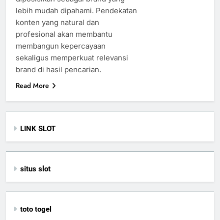
lebih mudah dipahami. Pendekatan
konten yang natural dan
profesional akan membantu
membangun kepercayaan
sekaligus memperkuat relevansi
brand di hasil pencarian.
Read More
LINK SLOT
situs slot
toto togel