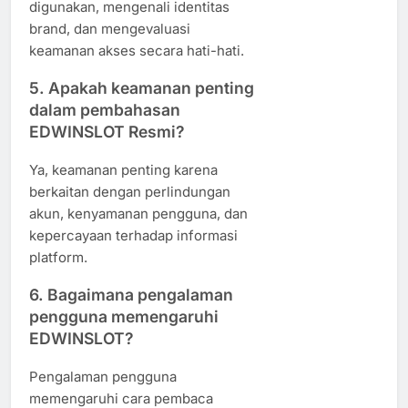
digunakan, mengenali identitas
brand, dan mengevaluasi
keamanan akses secara hati-hati.
5. Apakah keamanan penting
dalam pembahasan
EDWINSLOT Resmi?
Ya, keamanan penting karena
berkaitan dengan perlindungan
akun, kenyamanan pengguna, dan
kepercayaan terhadap informasi
platform.
6. Bagaimana pengalaman
pengguna memengaruhi
EDWINSLOT?
Pengalaman pengguna
memengaruhi cara pembaca