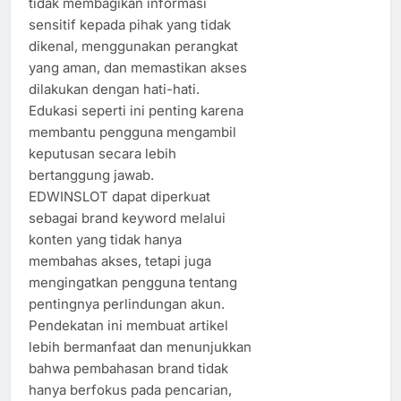
tidak membagikan informasi
sensitif kepada pihak yang tidak
dikenal, menggunakan perangkat
yang aman, dan memastikan akses
dilakukan dengan hati-hati.
Edukasi seperti ini penting karena
membantu pengguna mengambil
keputusan secara lebih
bertanggung jawab.
EDWINSLOT dapat diperkuat
sebagai brand keyword melalui
konten yang tidak hanya
membahas akses, tetapi juga
mengingatkan pengguna tentang
pentingnya perlindungan akun.
Pendekatan ini membuat artikel
lebih bermanfaat dan menunjukkan
bahwa pembahasan brand tidak
hanya berfokus pada pencarian,