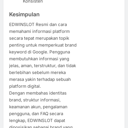
Konsisten
Kesimpulan
EDWINSLOT Resmi dan cara
memahami informasi platform
secara tepat merupakan topik
penting untuk memperkuat brand
keyword di Google. Pengguna
membutuhkan informasi yang
jelas, aman, terstruktur, dan tidak
berlebihan sebelum mereka
merasa yakin terhadap sebuah
platform digital.
Dengan membahas identitas
brand, struktur informasi,
keamanan akun, pengalaman
pengguna, dan FAQ secara
lengkap, EDWINSLOT dapat
diposisikan sebagai brand yang