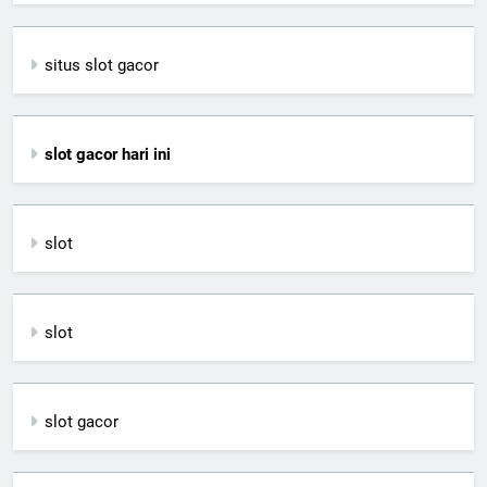
situs slot gacor
slot gacor hari ini
slot
slot
slot gacor