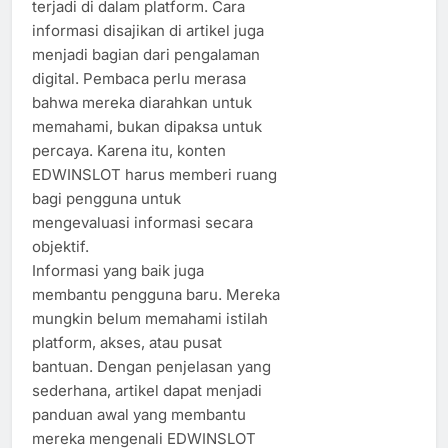
terjadi di dalam platform. Cara
informasi disajikan di artikel juga
menjadi bagian dari pengalaman
digital. Pembaca perlu merasa
bahwa mereka diarahkan untuk
memahami, bukan dipaksa untuk
percaya. Karena itu, konten
EDWINSLOT harus memberi ruang
bagi pengguna untuk
mengevaluasi informasi secara
objektif.
Informasi yang baik juga
membantu pengguna baru. Mereka
mungkin belum memahami istilah
platform, akses, atau pusat
bantuan. Dengan penjelasan yang
sederhana, artikel dapat menjadi
panduan awal yang membantu
mereka mengenali EDWINSLOT