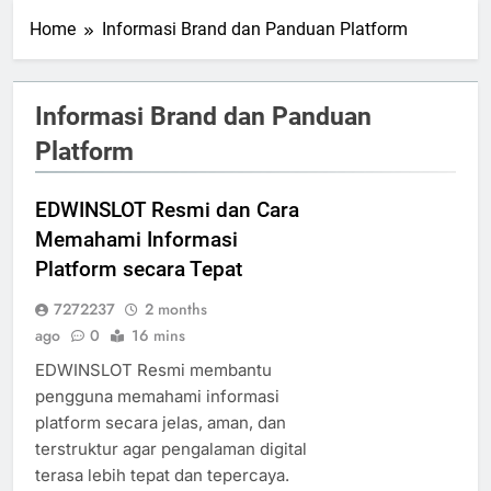
Home
Informasi Brand dan Panduan Platform
Informasi Brand dan Panduan
Platform
EDWINSLOT Resmi dan Cara
Memahami Informasi
Platform secara Tepat
7272237
2 months
ago
0
16 mins
EDWINSLOT Resmi membantu
pengguna memahami informasi
platform secara jelas, aman, dan
terstruktur agar pengalaman digital
terasa lebih tepat dan tepercaya.