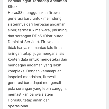
Perlindungan Terhadap Ancaman
Siber
Horas88 menggunakan firewall
generasi baru untuk melindungi
sistemnya dari berbagai ancaman
siber, termasuk malware, phishing,
dan serangan DDoS (Distributed
Denial of Service). Firewall ini
tidak hanya memantau lalu lintas
jaringan tetapi juga menganalisis
konten data untuk mendeteksi dan
mencegah ancaman yang lebih
kompleks. Dengan kemampuan
inspeksi mendalam, firewall
generasi baru dapat mengenali
pola serangan yang lebih canggih,
memastikan bahwa sistem
Horas88 tetap aman dan
operasional. ​