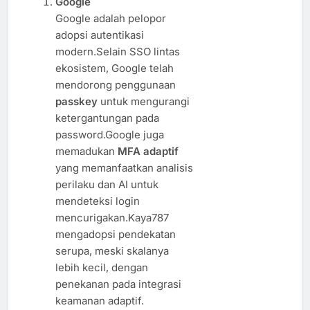
Google
Google adalah pelopor
adopsi autentikasi
modern.Selain SSO lintas
ekosistem, Google telah
mendorong penggunaan
passkey
untuk mengurangi
ketergantungan pada
password.Google juga
memadukan
MFA adaptif
yang memanfaatkan analisis
perilaku dan AI untuk
mendeteksi login
mencurigakan.Kaya787
mengadopsi pendekatan
serupa, meski skalanya
lebih kecil, dengan
penekanan pada integrasi
keamanan adaptif.