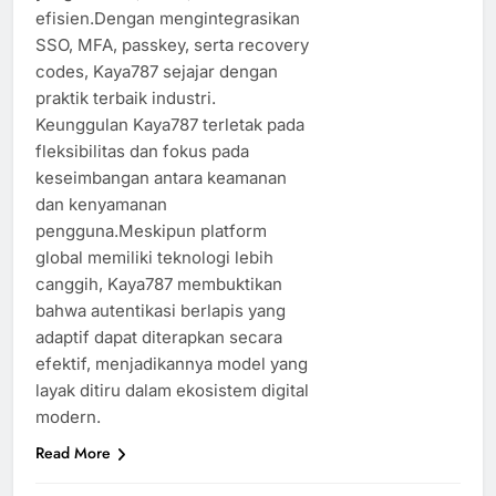
efisien.Dengan mengintegrasikan
SSO, MFA, passkey, serta recovery
codes, Kaya787 sejajar dengan
praktik terbaik industri.
Keunggulan Kaya787 terletak pada
fleksibilitas dan fokus pada
keseimbangan antara keamanan
dan kenyamanan
pengguna.Meskipun platform
global memiliki teknologi lebih
canggih, Kaya787 membuktikan
bahwa autentikasi berlapis yang
adaptif dapat diterapkan secara
efektif, menjadikannya model yang
layak ditiru dalam ekosistem digital
modern.
Read More