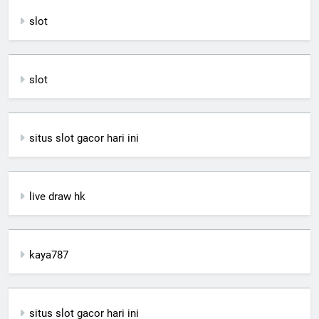
slot
slot
situs slot gacor hari ini
live draw hk
kaya787
situs slot gacor hari ini