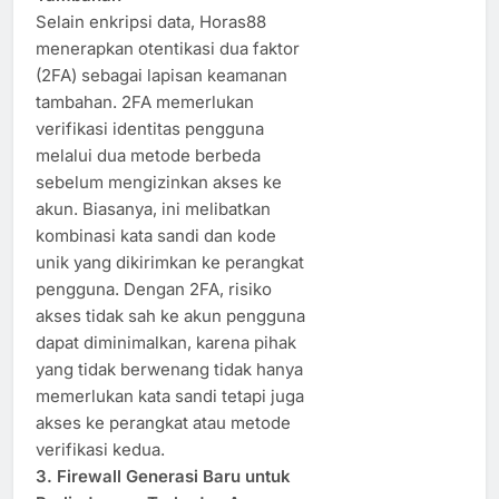
Selain enkripsi data, Horas88
menerapkan otentikasi dua faktor
(2FA) sebagai lapisan keamanan
tambahan. 2FA memerlukan
verifikasi identitas pengguna
melalui dua metode berbeda
sebelum mengizinkan akses ke
akun. Biasanya, ini melibatkan
kombinasi kata sandi dan kode
unik yang dikirimkan ke perangkat
pengguna. Dengan 2FA, risiko
akses tidak sah ke akun pengguna
dapat diminimalkan, karena pihak
yang tidak berwenang tidak hanya
memerlukan kata sandi tetapi juga
akses ke perangkat atau metode
verifikasi kedua.
3. Firewall Generasi Baru untuk