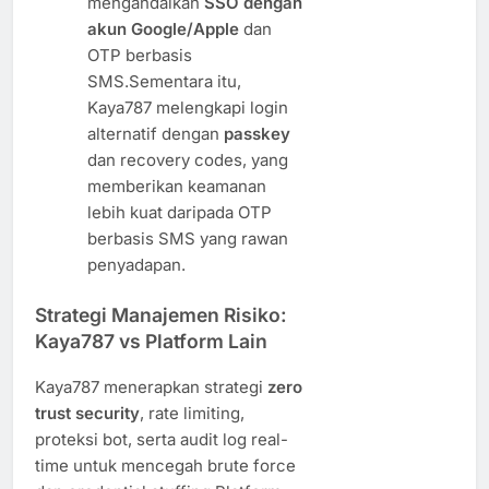
mengandalkan
SSO dengan
akun Google/Apple
dan
OTP berbasis
SMS.Sementara itu,
Kaya787 melengkapi login
alternatif dengan
passkey
dan recovery codes, yang
memberikan keamanan
lebih kuat daripada OTP
berbasis SMS yang rawan
penyadapan.
Strategi Manajemen Risiko:
Kaya787 vs Platform Lain
Kaya787 menerapkan strategi
zero
trust security
, rate limiting,
proteksi bot, serta audit log real-
time untuk mencegah brute force