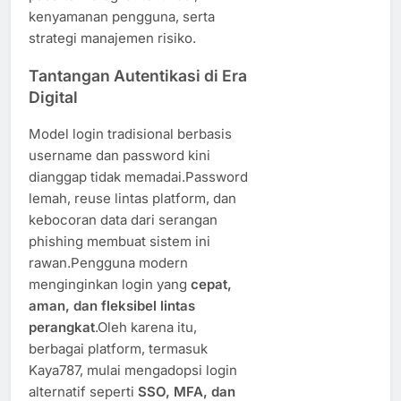
kenyamanan pengguna, serta
strategi manajemen risiko.
Tantangan Autentikasi di Era
Digital
Model login tradisional berbasis
username dan password kini
dianggap tidak memadai.Password
lemah, reuse lintas platform, dan
kebocoran data dari serangan
phishing membuat sistem ini
rawan.Pengguna modern
menginginkan login yang
cepat,
aman, dan fleksibel lintas
perangkat
.Oleh karena itu,
berbagai platform, termasuk
Kaya787, mulai mengadopsi login
alternatif seperti
SSO, MFA, dan