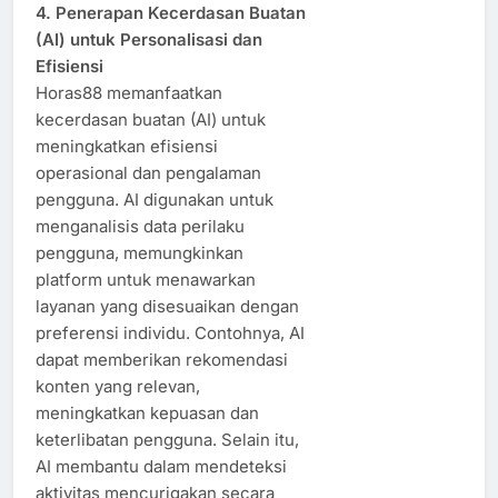
4. Penerapan Kecerdasan Buatan
(AI) untuk Personalisasi dan
Efisiensi
Horas88 memanfaatkan
kecerdasan buatan (AI) untuk
meningkatkan efisiensi
operasional dan pengalaman
pengguna. AI digunakan untuk
menganalisis data perilaku
pengguna, memungkinkan
platform untuk menawarkan
layanan yang disesuaikan dengan
preferensi individu. Contohnya, AI
dapat memberikan rekomendasi
konten yang relevan,
meningkatkan kepuasan dan
keterlibatan pengguna. Selain itu,
AI membantu dalam mendeteksi
aktivitas mencurigakan secara