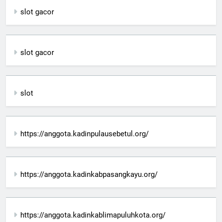
slot gacor
slot gacor
slot
https://anggota.kadinpulausebetul.org/
https://anggota.kadinkabpasangkayu.org/
https://anggota.kadinkablimapuluhkota.org/