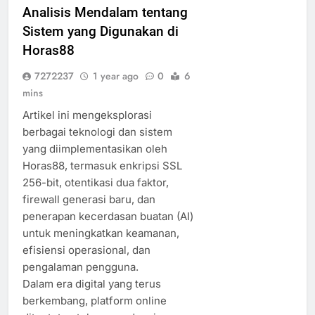
Analisis Mendalam tentang
Sistem yang Digunakan di
Horas88
7272237
1 year ago
0
6
mins
Artikel ini mengeksplorasi
berbagai teknologi dan sistem
yang diimplementasikan oleh
Horas88, termasuk enkripsi SSL
256-bit, otentikasi dua faktor,
firewall generasi baru, dan
penerapan kecerdasan buatan (AI)
untuk meningkatkan keamanan,
efisiensi operasional, dan
pengalaman pengguna.​
Dalam era digital yang terus
berkembang, platform online