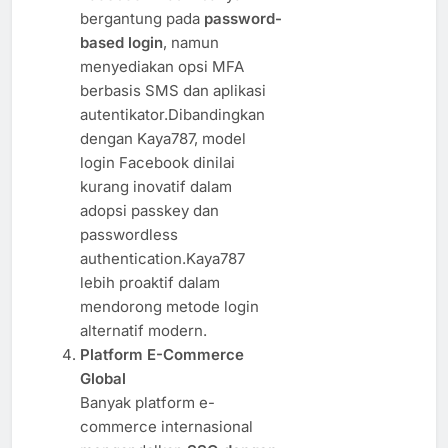
bergantung pada
password-
based login
, namun
menyediakan opsi MFA
berbasis SMS dan aplikasi
autentikator.Dibandingkan
dengan Kaya787, model
login Facebook dinilai
kurang inovatif dalam
adopsi passkey dan
passwordless
authentication.Kaya787
lebih proaktif dalam
mendorong metode login
alternatif modern.
Platform E-Commerce
Global
Banyak platform e-
commerce internasional