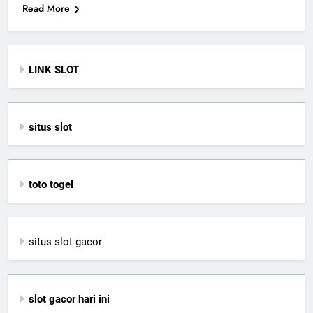
Read More
LINK SLOT
situs slot
toto togel
situs slot gacor
slot gacor hari ini