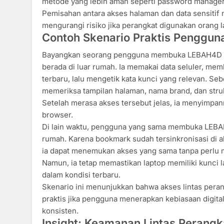
metode yang lebih aman seperti password manager
Pemisahan antara akses halaman dan data sensiti
mengurangi risiko jika perangkat digunakan orang l
Contoh Skenario Praktis Penggun
Bayangkan seorang pengguna membuka LEBAH4D me
berada di luar rumah. Ia memakai data seluler, me
terbaru, lalu mengetik kata kunci yang relevan. Se
memeriksa tampilan halaman, nama brand, dan struk
Setelah merasa akses tersebut jelas, ia menyimpa
browser.
Di lain waktu, pengguna yang sama membuka LEBAH
rumah. Karena bookmark sudah tersinkronisasi di a
ia dapat menemukan akses yang sama tanpa perlu 
Namun, ia tetap memastikan laptop memiliki kunci 
dalam kondisi terbaru.
Skenario ini menunjukkan bahwa akses lintas peran
praktis jika pengguna menerapkan kebiasaan digita
konsisten.
Insight: Keamanan Lintas Perang