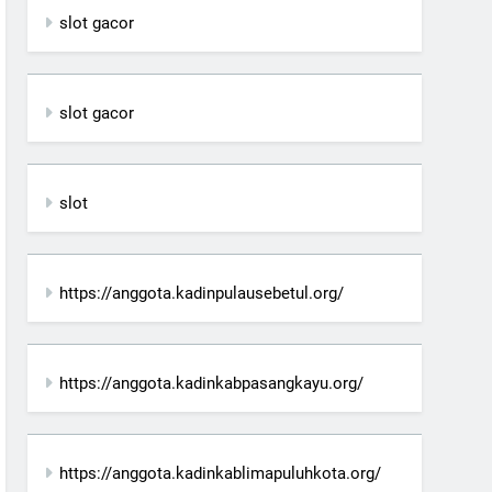
slot gacor
slot gacor
slot
https://anggota.kadinpulausebetul.org/
https://anggota.kadinkabpasangkayu.org/
https://anggota.kadinkablimapuluhkota.org/