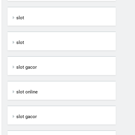
slot
slot
slot gacor
slot online
slot gacor