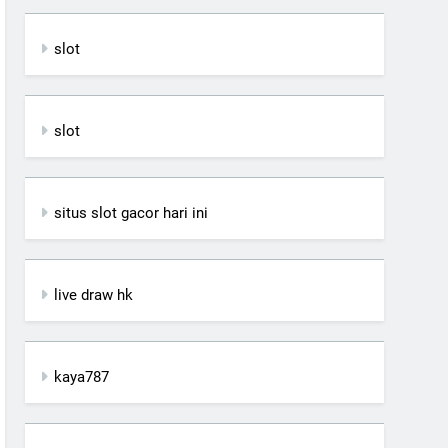
slot
slot
situs slot gacor hari ini
live draw hk
kaya787