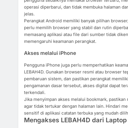
pengguna sebaiknya memakai browser terbaru, me
operasi diperbarui, dan tidak membuka halaman dar
jelas.
Perangkat Android memiliki banyak pilihan browse
perlu memilih browser yang stabil dan rutin diperbaru
memasang aplikasi atau file dari sumber tidak dike
memengaruhi keamanan perangkat.
Akses melalui iPhone
Pengguna iPhone juga perlu memperhatikan keam
LEBAH4D. Gunakan browser resmi atau browser tep
pembaruan sistem, dan pastikan perangkat memiliki
pengamanan dasar tersebut, akses digital dapat te
terkendali.
Jika menyimpan akses melalui bookmark, pastikan
agar tidak tertukar dengan halaman lain. Hindari m
sensitif di aplikasi catatan terbuka yang mudah dilih
Mengakses LEBAH4D dari Laptop