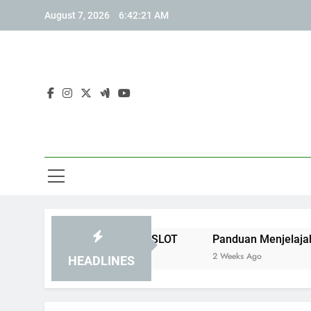
Skip
August 7, 2026
6:42:22 AM
to
content
SP
SPHM Netw
Menu Utama EDWINSLOT
Panduan Menjelajahi Fitur Uta
2 Weeks Ago
HEADLINES