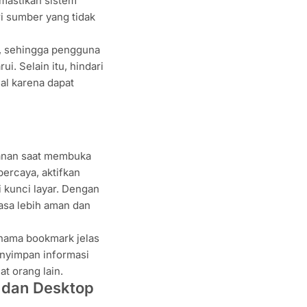
mastikan sistem
i sumber yang tidak
r, sehingga pengguna
i. Selain itu, hindari
nal karena dapat
anan saat membuka
ercaya, aktifkan
 kunci layar. Dengan
rasa lebih aman dan
 nama bookmark jelas
enyimpan informasi
at orang lain.
 dan Desktop