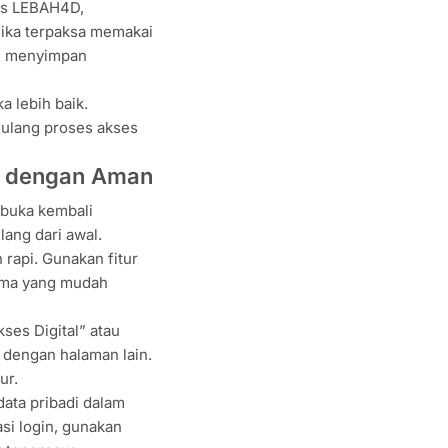
es LEBAH4D,
Jika terpaksa memakai
au menyimpan
a lebih baik.
ulang proses akses
 dengan Aman
buka kembali
lang dari awal.
rapi. Gunakan fitur
nama yang mudah
ses Digital” atau
 dengan halaman lain.
ur.
ata pribadi dalam
si login, gunakan