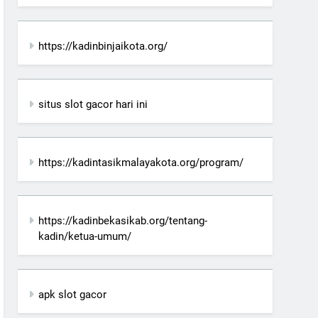
https://kadinbinjaikota.org/
situs slot gacor hari ini
https://kadintasikmalayakota.org/program/
https://kadinbekasikab.org/tentang-
kadin/ketua-umum/
apk slot gacor