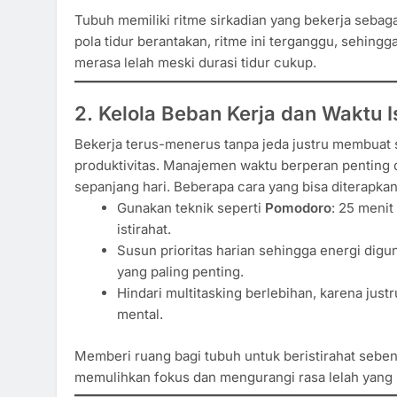
Tubuh memiliki ritme sirkadian yang bekerja sebagai
pola tidur berantakan, ritme ini terganggu, sehing
merasa lelah meski durasi tidur cukup.
2. Kelola Beban Kerja dan Waktu I
Bekerja terus-menerus tanpa jeda justru membuat
produktivitas. Manajemen waktu berperan penting
sepanjang hari. Beberapa cara yang bisa diterapkan
Gunakan teknik seperti
Pomodoro
: 25 menit
istirahat.
Susun prioritas harian sehingga energi digu
yang paling penting.
Hindari multitasking berlebihan, karena jus
mental.
Memberi ruang bagi tubuh untuk beristirahat sebe
memulihkan fokus dan mengurangi rasa lelah yan