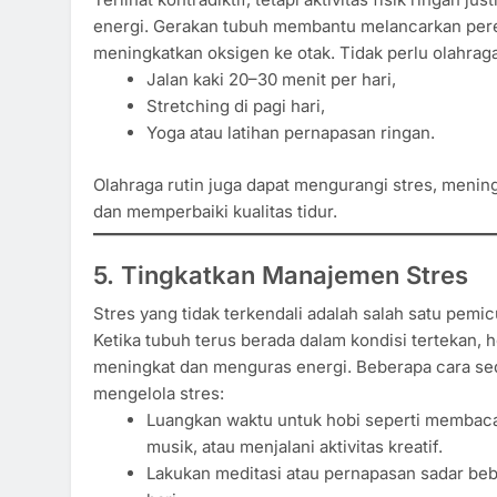
energi. Gerakan tubuh membantu melancarkan per
meningkatkan oksigen ke otak. Tidak perlu olahrag
Jalan kaki 20–30 menit per hari,
Stretching di pagi hari,
Yoga atau latihan pernapasan ringan.
Olahraga rutin juga dapat mengurangi stres, mening
dan memperbaiki kualitas tidur.
5. Tingkatkan Manajemen Stres
Stres yang tidak terkendali adalah salah satu pemic
Ketika tubuh terus berada dalam kondisi tertekan, 
meningkat dan menguras energi. Beberapa cara se
mengelola stres:
Luangkan waktu untuk hobi seperti membac
musik, atau menjalani aktivitas kreatif.
Lakukan meditasi atau pernapasan sadar beb