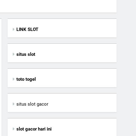
LINK SLOT
situs slot
toto togel
situs slot gacor
slot gacor hari ini