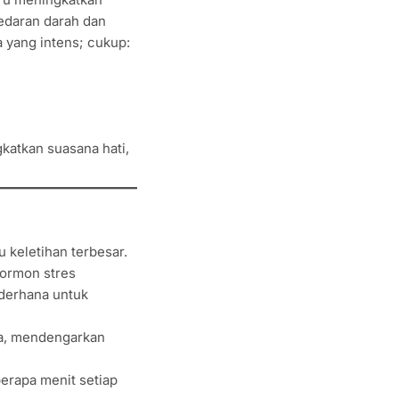
edaran darah dan
a yang intens; cukup:
katkan suasana hati,
u keletihan terbesar.
hormon stres
derhana untuk
a, mendengarkan
erapa menit setiap