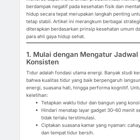
berdampak negatif pada kesehatan fisik dan mental
hidup secara tepat merupakan langkah penting unt
tetap stabil. Artikel ini merangkum berbagai strateg
diterapkan berdasarkan prinsip kesehatan umum d
para ahli gaya hidup sehat.
1. Mulai dengan Mengatur Jadwal
Konsisten
Tidur adalah fondasi utama energi. Banyak studi 
bahwa kualitas tidur yang baik berpengaruh langsu
energi, suasana hati, hingga performa kognitif. Un
keletihan:
Tetapkan waktu tidur dan bangun yang konsis
Hindari menatap layar gadget 30–60 menit se
tidak terlalu terstimulasi.
Ciptakan suasana kamar yang nyaman: cahay
dan tempat tidur bersih.