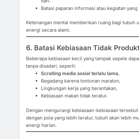
hari.
Batasi paparan informasi atau kegiatan yang 
Ketenangan mental memberikan ruang bagi tubuh 
energi secara alami.
6. Batasi Kebiasaan Tidak Produkt
Beberapa kebiasaan kecil yang tampak sepele dapa
tanpa disadari, seperti:
Scrolling media sosial terlalu lama
,
Begadang karena tontonan maraton,
Lingkungan kerja yang berantakan,
Kebiasaan makan tidak teratur.
Dengan mengurangi kebiasaan-kebiasaan tersebut
dengan pola yang lebih teratur, tubuh akan lebih 
energi harian.