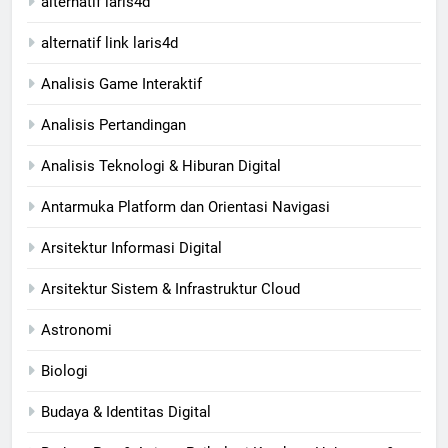
alternatif laris4d
alternatif link laris4d
Analisis Game Interaktif
Analisis Pertandingan
Analisis Teknologi & Hiburan Digital
Antarmuka Platform dan Orientasi Navigasi
Arsitektur Informasi Digital
Arsitektur Sistem & Infrastruktur Cloud
Astronomi
Biologi
Budaya & Identitas Digital