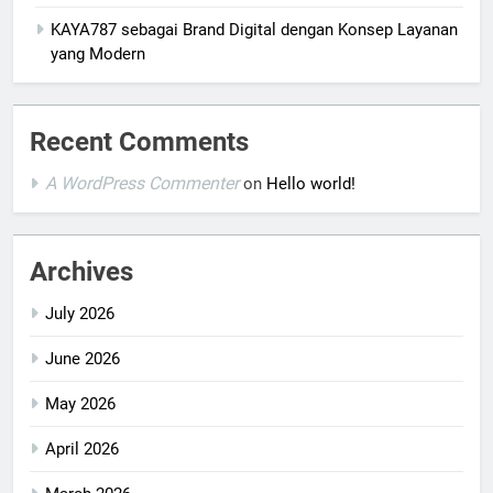
KAYA787 sebagai Brand Digital dengan Konsep Layanan
yang Modern
Recent Comments
A WordPress Commenter
on
Hello world!
Archives
July 2026
June 2026
May 2026
April 2026