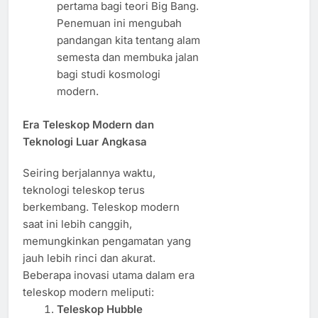
pertama bagi teori Big Bang.
Penemuan ini mengubah
pandangan kita tentang alam
semesta dan membuka jalan
bagi studi kosmologi
modern.
Era Teleskop Modern dan
Teknologi Luar Angkasa
Seiring berjalannya waktu,
teknologi teleskop terus
berkembang. Teleskop modern
saat ini lebih canggih,
memungkinkan pengamatan yang
jauh lebih rinci dan akurat.
Beberapa inovasi utama dalam era
teleskop modern meliputi:
Teleskop Hubble