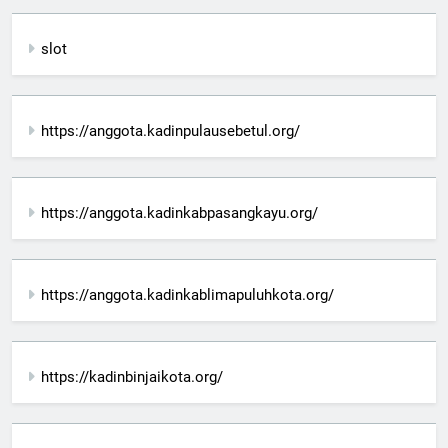
slot
https://anggota.kadinpulausebetul.org/
https://anggota.kadinkabpasangkayu.org/
https://anggota.kadinkablimapuluhkota.org/
https://kadinbinjaikota.org/