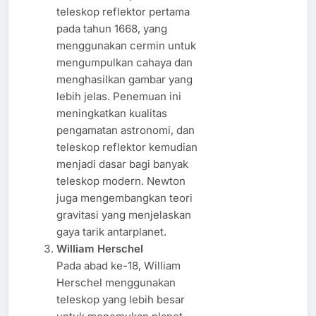
teleskop reflektor pertama
pada tahun 1668, yang
menggunakan cermin untuk
mengumpulkan cahaya dan
menghasilkan gambar yang
lebih jelas. Penemuan ini
meningkatkan kualitas
pengamatan astronomi, dan
teleskop reflektor kemudian
menjadi dasar bagi banyak
teleskop modern. Newton
juga mengembangkan teori
gravitasi yang menjelaskan
gaya tarik antarplanet.
William Herschel
Pada abad ke-18, William
Herschel menggunakan
teleskop yang lebih besar