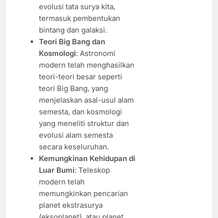
evolusi tata surya kita,
termasuk pembentukan
bintang dan galaksi.
Teori Big Bang dan
Kosmologi
: Astronomi
modern telah menghasilkan
teori-teori besar seperti
teori Big Bang, yang
menjelaskan asal-usul alam
semesta, dan kosmologi
yang meneliti struktur dan
evolusi alam semesta
secara keseluruhan.
Kemungkinan Kehidupan di
Luar Bumi
: Teleskop
modern telah
memungkinkan pencarian
planet ekstrasurya
(eksoplanet), atau planet