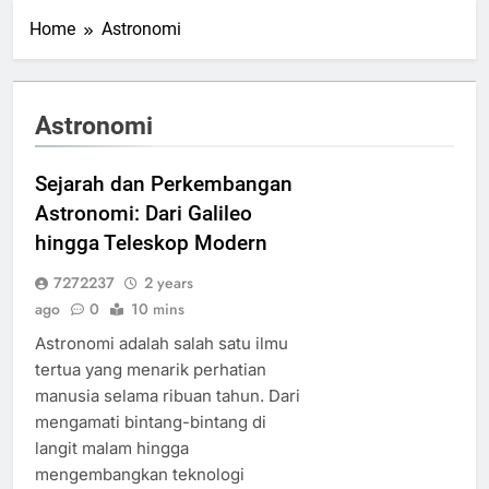
Home
Astronomi
Astronomi
Sejarah dan Perkembangan
Astronomi: Dari Galileo
hingga Teleskop Modern
7272237
2 years
ago
0
10 mins
Astronomi adalah salah satu ilmu
tertua yang menarik perhatian
manusia selama ribuan tahun. Dari
mengamati bintang-bintang di
langit malam hingga
mengembangkan teknologi