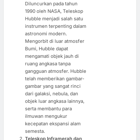
Diluncurkan pada tahun
1990 oleh NASA, Teleskop
Hubble menjadi salah satu
instrumen terpenting dalam
astronomi modern.
Mengorbit di luar atmosfer
Bumi, Hubble dapat
mengamati objek jauh di
ruang angkasa tanpa
gangguan atmosfer. Hubble
telah memberikan gambar-
gambar yang sangat rinci
dari galaksi, nebula, dan
objek luar angkasa lainnya,
serta membantu para
ilmuwan mengukur
kecepatan ekspansi alam
semesta.
Teleskop Inframerah dan