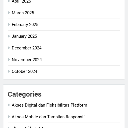
April 2025
March 2025
February 2025
January 2025
December 2024
November 2024
October 2024
Categories
Akses Digital dan Fleksibilitas Platform
Akses Mobile dan Tampilan Responsif