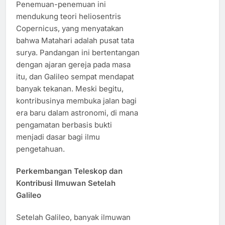
Penemuan-penemuan ini
mendukung teori heliosentris
Copernicus, yang menyatakan
bahwa Matahari adalah pusat tata
surya. Pandangan ini bertentangan
dengan ajaran gereja pada masa
itu, dan Galileo sempat mendapat
banyak tekanan. Meski begitu,
kontribusinya membuka jalan bagi
era baru dalam astronomi, di mana
pengamatan berbasis bukti
menjadi dasar bagi ilmu
pengetahuan.
Perkembangan Teleskop dan
Kontribusi Ilmuwan Setelah
Galileo
Setelah Galileo, banyak ilmuwan