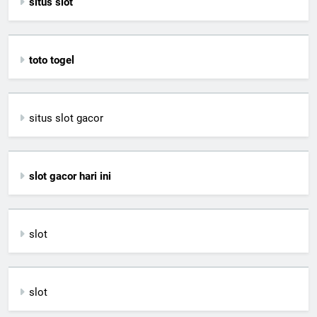
situs slot
toto togel
situs slot gacor
slot gacor hari ini
slot
slot