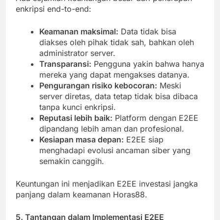
enkripsi end-to-end:
Keamanan maksimal:
Data tidak bisa
diakses oleh pihak tidak sah, bahkan oleh
administrator server.
Transparansi:
Pengguna yakin bahwa hanya
mereka yang dapat mengakses datanya.
Pengurangan risiko kebocoran:
Meski
server diretas, data tetap tidak bisa dibaca
tanpa kunci enkripsi.
Reputasi lebih baik:
Platform dengan E2EE
dipandang lebih aman dan profesional.
Kesiapan masa depan:
E2EE siap
menghadapi evolusi ancaman siber yang
semakin canggih.
Keuntungan ini menjadikan E2EE investasi jangka
panjang dalam keamanan Horas88.
5. Tantangan dalam Implementasi E2EE