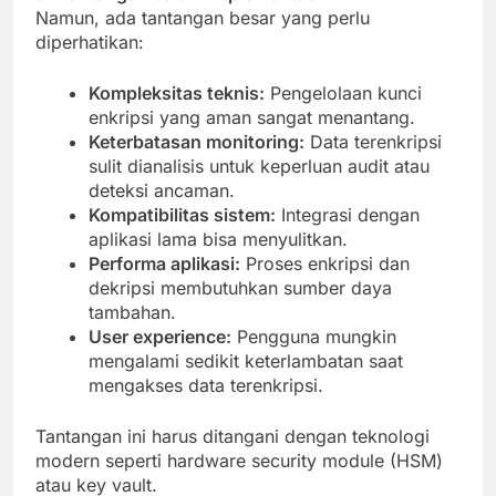
Namun, ada tantangan besar yang perlu
diperhatikan:
Kompleksitas teknis:
Pengelolaan kunci
enkripsi yang aman sangat menantang.
Keterbatasan monitoring:
Data terenkripsi
sulit dianalisis untuk keperluan audit atau
deteksi ancaman.
Kompatibilitas sistem:
Integrasi dengan
aplikasi lama bisa menyulitkan.
Performa aplikasi:
Proses enkripsi dan
dekripsi membutuhkan sumber daya
tambahan.
User experience:
Pengguna mungkin
mengalami sedikit keterlambatan saat
mengakses data terenkripsi.
Tantangan ini harus ditangani dengan teknologi
modern seperti hardware security module (HSM)
atau key vault.