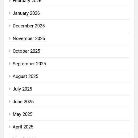
February 2026
January 2026
December 2025
November 2025
October 2025
September 2025
August 2025
July 2025
June 2025
May 2025
April 2025