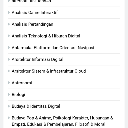
alternatif link laris4d
Analisis Game Interaktif
Analisis Pertandingan
Analisis Teknologi & Hiburan Digital
Antarmuka Platform dan Orientasi Navigasi
Arsitektur Informasi Digital
Arsitektur Sistem & Infrastruktur Cloud
Astronomi
Biologi
Budaya & Identitas Digital
Budaya Pop & Anime, Psikologi Karakter, Hubungan &
Empati, Edukasi & Pembelajaran, Filosofi & Moral,