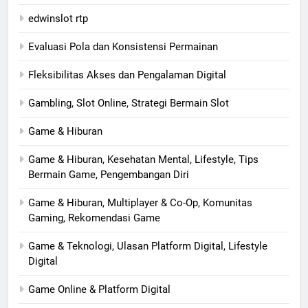
edwinslot rtp
Evaluasi Pola dan Konsistensi Permainan
Fleksibilitas Akses dan Pengalaman Digital
Gambling, Slot Online, Strategi Bermain Slot
Game & Hiburan
Game & Hiburan, Kesehatan Mental, Lifestyle, Tips
Bermain Game, Pengembangan Diri
Game & Hiburan, Multiplayer & Co-Op, Komunitas
Gaming, Rekomendasi Game
Game & Teknologi, Ulasan Platform Digital, Lifestyle
Digital
Game Online & Platform Digital