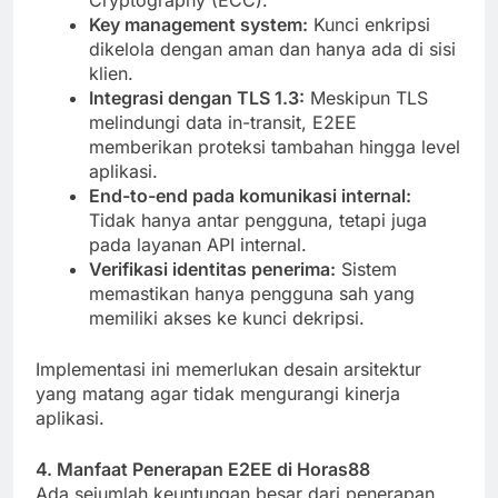
Cryptography (ECC).
Key management system:
Kunci enkripsi
dikelola dengan aman dan hanya ada di sisi
klien.
Integrasi dengan TLS 1.3:
Meskipun TLS
melindungi data in-transit, E2EE
memberikan proteksi tambahan hingga level
aplikasi.
End-to-end pada komunikasi internal:
Tidak hanya antar pengguna, tetapi juga
pada layanan API internal.
Verifikasi identitas penerima:
Sistem
memastikan hanya pengguna sah yang
memiliki akses ke kunci dekripsi.
Implementasi ini memerlukan desain arsitektur
yang matang agar tidak mengurangi kinerja
aplikasi.
4. Manfaat Penerapan E2EE di Horas88
Ada sejumlah keuntungan besar dari penerapan