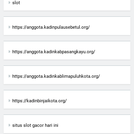
slot
https://anggota.kadinpulausebetul.org/
https://anggota.kadinkabpasangkayu.org/
https://anggota.kadinkablimapuluhkota.org/
https://kadinbinjaikota.org/
situs slot gacor hari ini