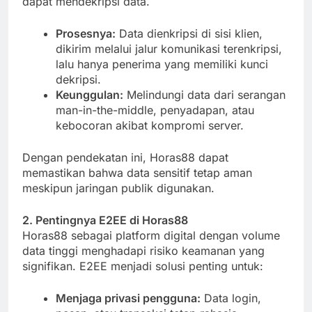
dapat mendekripsi data.
Prosesnya:
Data dienkripsi di sisi klien,
dikirim melalui jalur komunikasi terenkripsi,
lalu hanya penerima yang memiliki kunci
dekripsi.
Keunggulan:
Melindungi data dari serangan
man-in-the-middle, penyadapan, atau
kebocoran akibat kompromi server.
Dengan pendekatan ini, Horas88 dapat
memastikan bahwa data sensitif tetap aman
meskipun jaringan publik digunakan.
2. Pentingnya E2EE di Horas88
Horas88 sebagai platform digital dengan volume
data tinggi menghadapi risiko keamanan yang
signifikan. E2EE menjadi solusi penting untuk:
Menjaga privasi pengguna:
Data login,