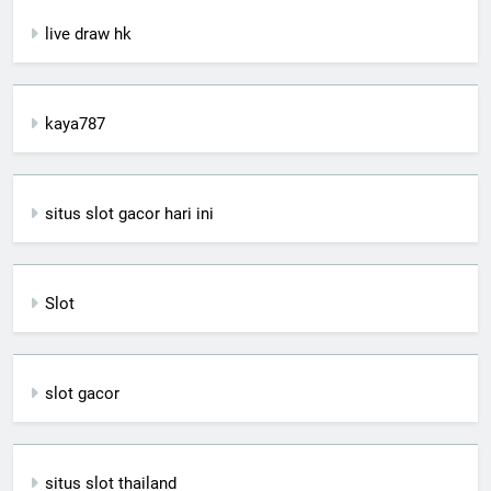
live draw hk
kaya787
situs slot gacor hari ini
Slot
slot gacor
situs slot thailand