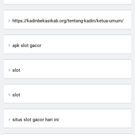
https://kadinbekasikab.org/tentang-kadin/ketua-umum/
apk slot gacor
slot
slot
situs slot gacor hari ini