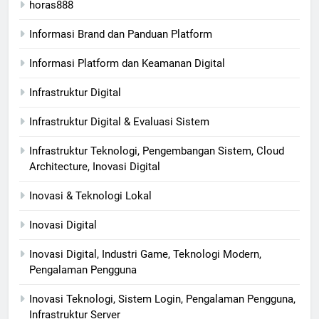
horas888
Informasi Brand dan Panduan Platform
Informasi Platform dan Keamanan Digital
Infrastruktur Digital
Infrastruktur Digital & Evaluasi Sistem
Infrastruktur Teknologi, Pengembangan Sistem, Cloud
Architecture, Inovasi Digital
Inovasi & Teknologi Lokal
Inovasi Digital
Inovasi Digital, Industri Game, Teknologi Modern,
Pengalaman Pengguna
Inovasi Teknologi, Sistem Login, Pengalaman Pengguna,
Infrastruktur Server