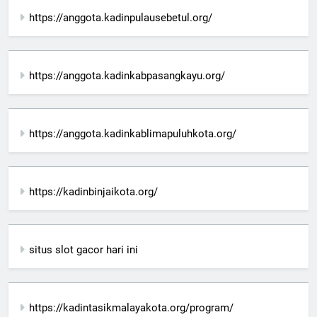
https://anggota.kadinpulausebetul.org/
https://anggota.kadinkabpasangkayu.org/
https://anggota.kadinkablimapuluhkota.org/
https://kadinbinjaikota.org/
situs slot gacor hari ini
https://kadintasikmalayakota.org/program/