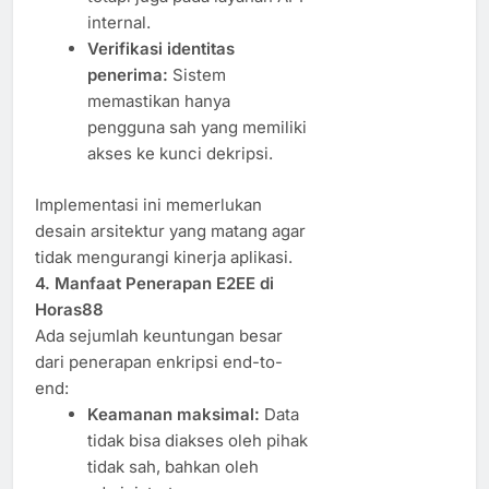
internal.
Verifikasi identitas
penerima:
Sistem
memastikan hanya
pengguna sah yang memiliki
akses ke kunci dekripsi.
Implementasi ini memerlukan
desain arsitektur yang matang agar
tidak mengurangi kinerja aplikasi.
4. Manfaat Penerapan E2EE di
Horas88
Ada sejumlah keuntungan besar
dari penerapan enkripsi end-to-
end:
Keamanan maksimal:
Data
tidak bisa diakses oleh pihak
tidak sah, bahkan oleh