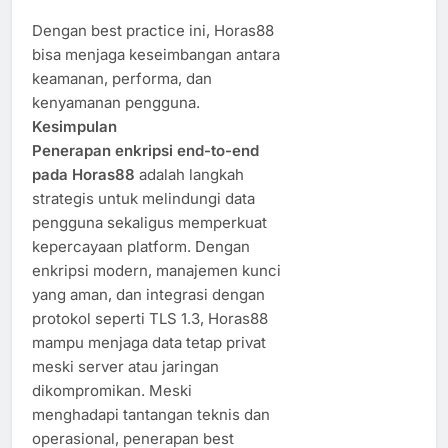
Dengan best practice ini, Horas88
bisa menjaga keseimbangan antara
keamanan, performa, dan
kenyamanan pengguna.
Kesimpulan
Penerapan enkripsi end-to-end
pada Horas88
adalah langkah
strategis untuk melindungi data
pengguna sekaligus memperkuat
kepercayaan platform. Dengan
enkripsi modern, manajemen kunci
yang aman, dan integrasi dengan
protokol seperti TLS 1.3, Horas88
mampu menjaga data tetap privat
meski server atau jaringan
dikompromikan. Meski
menghadapi tantangan teknis dan
operasional, penerapan best