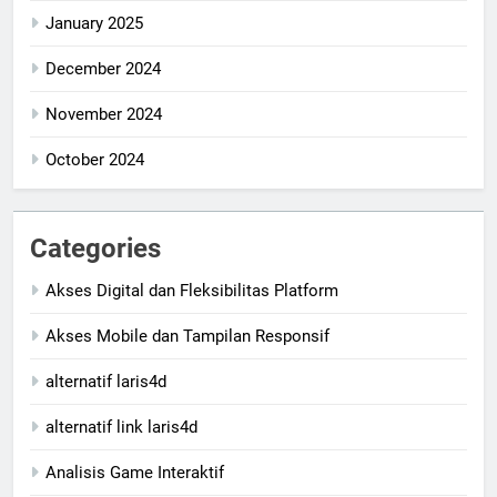
January 2025
December 2024
November 2024
October 2024
Categories
Akses Digital dan Fleksibilitas Platform
Akses Mobile dan Tampilan Responsif
alternatif laris4d
alternatif link laris4d
Analisis Game Interaktif