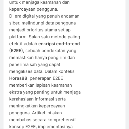
untuk menjaga keamanan dan
kepercayaan pengguna.
Di era digital yang penuh ancaman
siber, melindungi data pengguna
menjadi prioritas utama setiap
platform. Salah satu metode paling
efektif adalah
enkripsi end-to-end
(E2EE)
, sebuah pendekatan yang
memastikan hanya pengirim dan
penerima sah yang dapat
mengakses data. Dalam konteks
Horas88
, penerapan E2EE
memberikan lapisan keamanan
ekstra yang penting untuk menjaga
kerahasiaan informasi serta
meningkatkan kepercayaan
pengguna. Artikel ini akan
membahas secara komprehensif
konsep E2EE, implementasinya