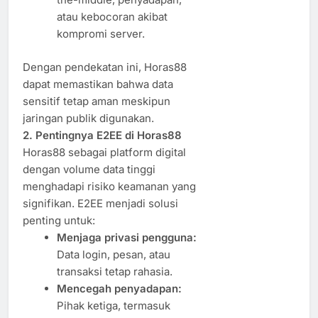
atau kebocoran akibat
kompromi server.
Dengan pendekatan ini, Horas88
dapat memastikan bahwa data
sensitif tetap aman meskipun
jaringan publik digunakan.
2. Pentingnya E2EE di Horas88
Horas88 sebagai platform digital
dengan volume data tinggi
menghadapi risiko keamanan yang
signifikan. E2EE menjadi solusi
penting untuk:
Menjaga privasi pengguna:
Data login, pesan, atau
transaksi tetap rahasia.
Mencegah penyadapan:
Pihak ketiga, termasuk