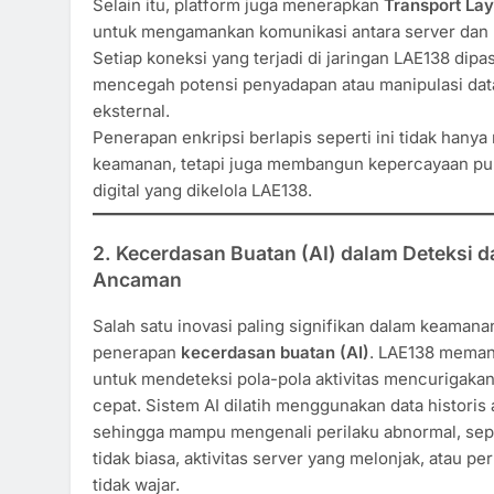
Selain itu, platform juga menerapkan
Transport Lay
untuk mengamankan komunikasi antara server dan
Setiap koneksi yang terjadi di jaringan LAE138 dipas
mencegah potensi penyadapan atau manipulasi data
eksternal.
Penerapan enkripsi berlapis seperti ini tidak hany
keamanan, tetapi juga membangun kepercayaan pub
digital yang dikelola LAE138.
2.
Kecerdasan Buatan (AI) dalam Deteksi 
Ancaman
Salah satu inovasi paling signifikan dalam keamanan
penerapan
kecerdasan buatan (AI)
. LAE138 memanf
untuk mendeteksi pola-pola aktivitas mencurigakan
cepat. Sistem AI dilatih menggunakan data historis
sehingga mampu mengenali perilaku abnormal, seper
tidak biasa, aktivitas server yang melonjak, atau p
tidak wajar.