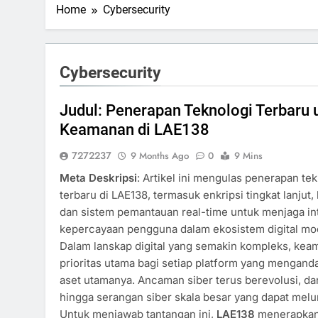
Home
Cybersecurity
Cybersecurity
Judul: Penerapan Teknologi Terbaru
Keamanan di LAE138
7272237
9 Months Ago
0
9 Mins
Meta Deskripsi
: Artikel ini mengulas penerapan t
terbaru di LAE138, termasuk enkripsi tingkat lanjut
dan sistem pemantauan real-time untuk menjaga int
kepercayaan pengguna dalam ekosistem digital mo
Dalam lanskap digital yang semakin kompleks, kea
prioritas utama bagi setiap platform yang mengand
aset utamanya. Ancaman siber terus berevolusi, da
hingga serangan siber skala besar yang dapat mel
Untuk menjawab tantangan ini,
LAE138
menerapkan