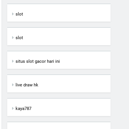
slot
slot
situs slot gacor hari ini
live draw hk
kaya787