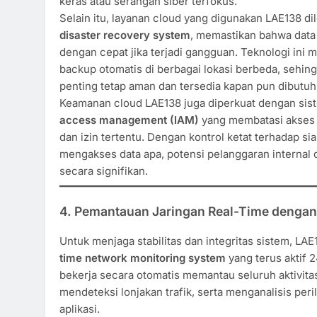
keras atau serangan siber terfokus.
Selain itu, layanan cloud yang digunakan LAE138 d
disaster recovery system
, memastikan bahwa data 
dengan cepat jika terjadi gangguan. Teknologi ini
backup otomatis di berbagai lokasi berbeda, sehing
penting tetap aman dan tersedia kapan pun dibutuh
Keamanan cloud LAE138 juga diperkuat dengan si
access management (IAM)
yang membatasi akses 
dan izin tertentu. Dengan kontrol ketat terhadap si
mengakses data apa, potensi pelanggaran internal 
secara signifikan.
4.
Pemantauan Jaringan Real-Time dengan
Untuk menjaga stabilitas dan integritas sistem, L
time network monitoring system
yang terus aktif 2
bekerja secara otomatis memantau seluruh aktivitas
mendeteksi lonjakan trafik, serta menganalisis per
aplikasi.