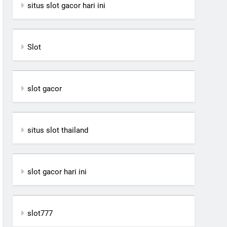
situs slot gacor hari ini
Slot
slot gacor
situs slot thailand
slot gacor hari ini
slot777