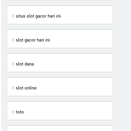
situs slot gacor hari ini
slot gacor hari ini
slot dana
slot online
toto