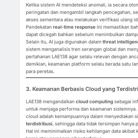
Ketika sistem AI mendeteksi anomali, ia secara ot
peringatan dan mengambil langkah pencegahan, se
akses sementara atau melakukan verifikasi ulang i
Pendekatan
real-time response
ini memastikan ba
dapat dicegah bahkan sebelum menimbulkan dampa
Selain itu, AI juga digunakan dalam
threat intellige
sistem menganalisis tren serangan global dan meny
pertahanan LAE138 agar selalu relevan dengan an
demikian, keamanan platform selalu berada satu la
para peretas.
3.
Keamanan Berbasis Cloud yang Terdistri
LAE138 mengandalkan
cloud computing
sebagai in
untuk menjaga performa dan keamanan sistemnya.
cloud adalah kemampuannya dalam menyediakan s
terdistribusi
, sehingga data tidak tersimpan hanya p
Hal ini meminimalkan risiko kehilangan data akibat