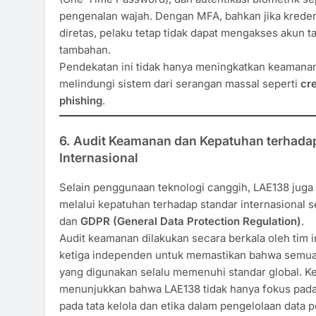
pengenalan wajah. Dengan MFA, bahkan jika krede
diretas, pelaku tetap tidak dapat mengakses akun ta
tambahan.
Pendekatan ini tidak hanya meningkatkan keamanan 
melindungi sistem dari serangan massal seperti
cre
phishing
.
6.
Audit Keamanan dan Kepatuhan terhada
Internasional
Selain penggunaan teknologi canggih, LAE138 jug
melalui kepatuhan terhadap standar internasional s
dan
GDPR (General Data Protection Regulation)
.
Audit keamanan dilakukan secara berkala oleh tim i
ketiga independen untuk memastikan bahwa semua 
yang digunakan selalu memenuhi standar global. Ke
menunjukkan bahwa LAE138 tidak hanya fokus pada t
pada tata kelola dan etika dalam pengelolaan data 