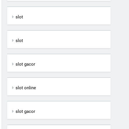
slot
slot
slot gacor
slot online
slot gacor