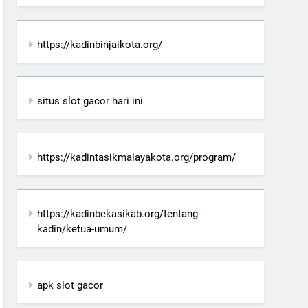
https://kadinbinjaikota.org/
situs slot gacor hari ini
https://kadintasikmalayakota.org/program/
https://kadinbekasikab.org/tentang-
kadin/ketua-umum/
apk slot gacor