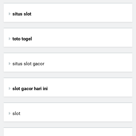
situs slot
toto togel
situs slot gacor
slot gacor hari ini
slot