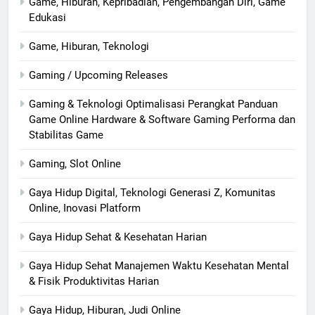
Game, Hiburan, Kepribadian, Pengembangan Diri, Game
Edukasi
Game, Hiburan, Teknologi
Gaming / Upcoming Releases
Gaming & Teknologi Optimalisasi Perangkat Panduan
Game Online Hardware & Software Gaming Performa dan
Stabilitas Game
Gaming, Slot Online
Gaya Hidup Digital, Teknologi Generasi Z, Komunitas
Online, Inovasi Platform
Gaya Hidup Sehat & Kesehatan Harian
Gaya Hidup Sehat Manajemen Waktu Kesehatan Mental
& Fisik Produktivitas Harian
Gaya Hidup, Hiburan, Judi Online