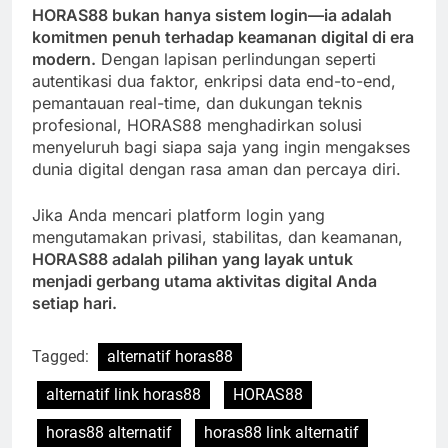
HORAS88 bukan hanya sistem login—ia adalah
komitmen penuh terhadap keamanan digital di era
modern.
Dengan lapisan perlindungan seperti
autentikasi dua faktor, enkripsi data end-to-end,
pemantauan real-time, dan dukungan teknis
profesional, HORAS88 menghadirkan solusi
menyeluruh bagi siapa saja yang ingin mengakses
dunia digital dengan rasa aman dan percaya diri.
Jika Anda mencari platform login yang
mengutamakan privasi, stabilitas, dan keamanan,
HORAS88 adalah pilihan yang layak untuk
menjadi gerbang utama aktivitas digital Anda
setiap hari.
Tagged:
alternatif horas88
alternatif link horas88
HORAS88
horas88 alternatif
horas88 link alternatif