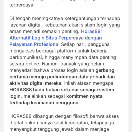
terpercaya.
Di tengah meningkatnya ketergantungan terhadap
layanan digital, kebutuhan akan sistem login yang
aman menjadi semakin penting.
Horas88:
Alternatif Login Situs Terpercaya dengan
Pelayanan Profesional
Setiap hari, pengguna
mengakses berbagai platform untuk bekerja,
berkomunikasi, hingga menyimpan data penting
secara online. Namun, banyak yang belum
menyadari bahwa proses login adalah
gerbang
pertama menuju perlindungan data pribadi dan
aktivitas digital mereka
. Inilah alasan mengapa
HORAS88 hadir bukan sekadar sebagai sistem
login
, melainkan sebagai
komitmen nyata
terhadap keamanan pengguna
.
HORAS88 dibangun dengan filosofi bahwa akses
digital bukan hanya soal kecepatan, tetapi juga
menyangkut tanggung jawab dalam menjaga