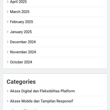
April 2025
March 2025
February 2025
January 2025
December 2024
November 2024
October 2024
Categories
Akses Digital dan Fleksibilitas Platform
Akses Mobile dan Tampilan Responsif