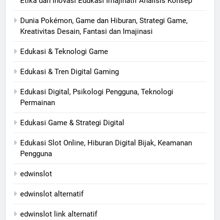
Etika dan Inovasi Edukasi Imajinatif Analisis Konsep
Dunia Pokémon, Game dan Hiburan, Strategi Game,
Kreativitas Desain, Fantasi dan Imajinasi
Edukasi & Teknologi Game
Edukasi & Tren Digital Gaming
Edukasi Digital, Psikologi Pengguna, Teknologi
Permainan
Edukasi Game & Strategi Digital
Edukasi Slot Online, Hiburan Digital Bijak, Keamanan
Pengguna
edwinslot
edwinslot alternatif
edwinslot link alternatif