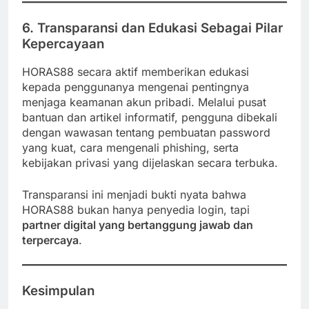
6. Transparansi dan Edukasi Sebagai Pilar
Kepercayaan
HORAS88 secara aktif memberikan edukasi
kepada penggunanya mengenai pentingnya
menjaga keamanan akun pribadi. Melalui pusat
bantuan dan artikel informatif, pengguna dibekali
dengan wawasan tentang pembuatan password
yang kuat, cara mengenali phishing, serta
kebijakan privasi yang dijelaskan secara terbuka.
Transparansi ini menjadi bukti nyata bahwa
HORAS88 bukan hanya penyedia login, tapi
partner digital yang bertanggung jawab dan
terpercaya
.
Kesimpulan