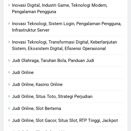
Inovasi Digital, Industri Game, Teknologi Modern,
Pengalaman Pengguna
Inovasi Teknologi, Sistem Login, Pengalaman Pengguna,
Infrastruktur Server
Inovasi Teknologi, Transformasi Digital, Keberlanjutan
Sistem, Ekosistem Digital, Efisiensi Operasional
Judi Olahraga, Taruhan Bola, Panduan Judi
Judi Online
Judi Online, Kasino Online
Judi Online, Situs Toto, Strategi Perjudian
Judi Online, Slot Bertema
Judi Online, Slot Gacor, Situs Slot, RTP Tinggi, Jackpot