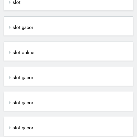
slot
slot gacor
slot online
slot gacor
slot gacor
slot gacor