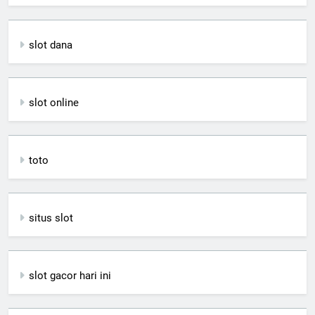
slot dana
slot online
toto
situs slot
slot gacor hari ini