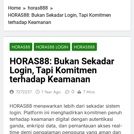
Home
horas888
HORAS88: Bukan Sekadar Login, Tapi Komitmen
terhadap Keamanan
HORAS88
HORAS88 LOGIN
HORAS888
HORAS88: Bukan Sekadar
Login, Tapi Komitmen
terhadap Keamanan
0
7272237
1 Year Ago
7 Mins
HORAS88 menawarkan lebih dari sekadar sistem
login. Platform ini menghadirkan komitmen penuh
terhadap keamanan digital dengan autentikasi
ganda, enkripsi data, dan pemantauan akses real-
time demi pengalaman pengguna yang aman dan