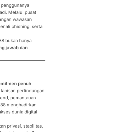
a penggunanya
di. Melalui pusat
 dengan wawasan
nali phishing, serta
S88 bukan hanya
ung jawab dan
omitmen penuh
lapisan perlindungan
to-end, pemantauan
AS88 menghadirkan
kses dunia digital
 privasi, stabilitas,