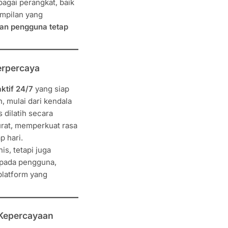
rbagai perangkat, baik
ampilan yang
an pengguna tetap
erpercaya
ktif 24/7
yang siap
 mulai dari kendala
 dilatih secara
urat, memperkuat rasa
 hari.
is, tetapi juga
pada pengguna,
latform yang
 Kepercayaan