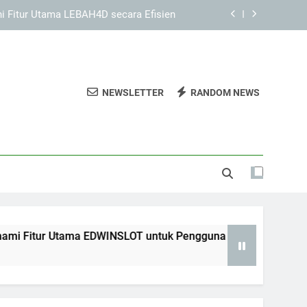
i Fitur Utama LEBAH4D secara Efisien
 untuk Pengguna Baru secara Praktis
 untuk Pengguna Baru secara Praktis
NEWSLETTER
RANDOM NEWS
ampilan dan Menu Utama EDWINSLOT
i Fitur Utama LEBAH4D secara Efisien
t Modern. Sumber Informasi Terpercaya.
 untuk Pengguna Baru secara Praktis
 untuk Pengguna Baru secara Praktis
ama EDWINSLOT untuk Pengguna Baru secara Praktis
P
2