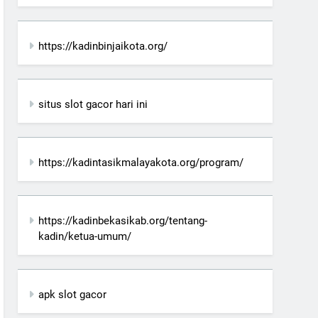
https://kadinbinjaikota.org/
situs slot gacor hari ini
https://kadintasikmalayakota.org/program/
https://kadinbekasikab.org/tentang-
kadin/ketua-umum/
apk slot gacor