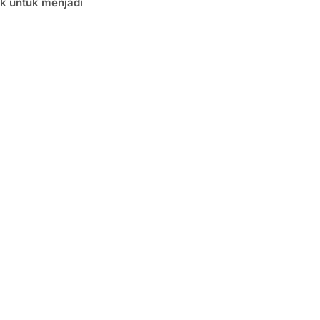
k untuk menjadi