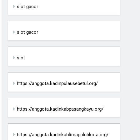
slot gacor
slot gacor
slot
https://anggota.kadinpulausebetul.org/
https://anggota.kadinkabpasangkayu.org/
https://anggota.kadinkablimapuluhkota.org/