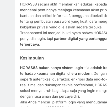
HORAS88 secara aktif memberikan edukasi kepad
mengenai pentingnya menjaga keamanan akun priba
bantuan dan artikel informatif, pengguna dibekali
tentang pembuatan password yang kuat, cara menge
kebijakan privasi yang dijelaskan secara terbuka.
Transparansi ini menjadi bukti nyata bahwa HORA
penyedia login, tapi
partner digital yang bertangg
terpercaya
.
Kesimpulan
HORAS88 bukan hanya sistem login—ia adalah k
terhadap keamanan digital di era modern.
Dengan 
seperti autentikasi dua faktor, enkripsi data end-
real-time, dan dukungan teknis profesional, HOR
solusi menyeluruh bagi siapa saja yang ingin menga
dengan rasa aman dan percaya diri.
Jika Anda mencari platform login yang mengutamakan