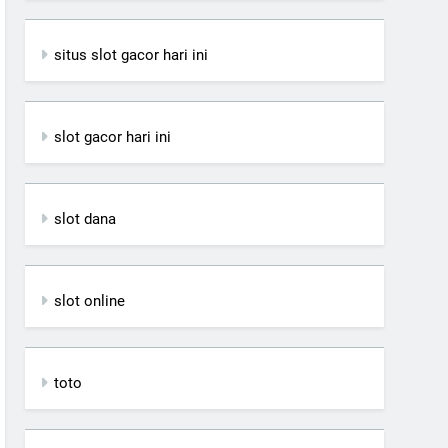
situs slot gacor hari ini
slot gacor hari ini
slot dana
slot online
toto