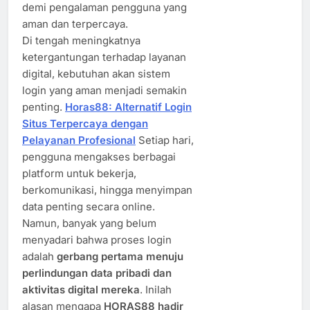
demi pengalaman pengguna yang
aman dan terpercaya.
Di tengah meningkatnya
ketergantungan terhadap layanan
digital, kebutuhan akan sistem
login yang aman menjadi semakin
penting.
Horas88: Alternatif Login
Situs Terpercaya dengan
Pelayanan Profesional
Setiap hari,
pengguna mengakses berbagai
platform untuk bekerja,
berkomunikasi, hingga menyimpan
data penting secara online.
Namun, banyak yang belum
menyadari bahwa proses login
adalah
gerbang pertama menuju
perlindungan data pribadi dan
aktivitas digital mereka
. Inilah
alasan mengapa
HORAS88 hadir