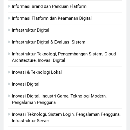
Informasi Brand dan Panduan Platform
Informasi Platform dan Keamanan Digital
Infrastruktur Digital
Infrastruktur Digital & Evaluasi Sistem
Infrastruktur Teknologi, Pengembangan Sistem, Cloud
Architecture, Inovasi Digital
Inovasi & Teknologi Lokal
Inovasi Digital
Inovasi Digital, Industri Game, Teknologi Modern,
Pengalaman Pengguna
Inovasi Teknologi, Sistem Login, Pengalaman Pengguna,
Infrastruktur Server