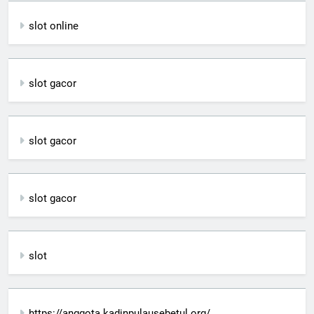
slot online
slot gacor
slot gacor
slot gacor
slot
https://anggota.kadinpulausebetul.org/