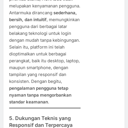
melupakan kenyamanan pengguna.
Antarmuka dirancang
sederhana,
bersih, dan intuitif
, memungkinkan
pengguna dari berbagai latar
belakang teknologi untuk login
dengan mudah tanpa kebingungan.
Selain itu, platform ini telah
dioptimalkan untuk berbagai
perangkat, baik itu desktop, laptop,
maupun smartphone, dengan
tampilan yang responsif dan
konsisten. Dengan begitu,
pengalaman pengguna tetap
nyaman tanpa mengorbankan
standar keamanan
.
5. Dukungan Teknis yang
Responsif dan Terpercaya