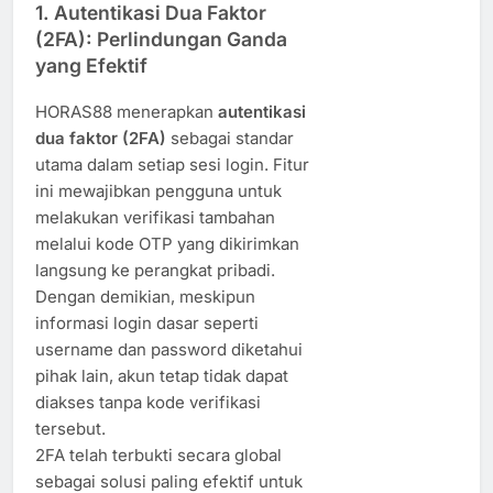
1. Autentikasi Dua Faktor
(2FA): Perlindungan Ganda
yang Efektif
HORAS88 menerapkan
autentikasi
dua faktor (2FA)
sebagai standar
utama dalam setiap sesi login. Fitur
ini mewajibkan pengguna untuk
melakukan verifikasi tambahan
melalui kode OTP yang dikirimkan
langsung ke perangkat pribadi.
Dengan demikian, meskipun
informasi login dasar seperti
username dan password diketahui
pihak lain, akun tetap tidak dapat
diakses tanpa kode verifikasi
tersebut.
2FA telah terbukti secara global
sebagai solusi paling efektif untuk