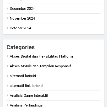
December 2024
November 2024
October 2024
Categories
Akses Digital dan Fleksibilitas Platform
Akses Mobile dan Tampilan Responsif
alternatif laris4d
alternatif link laris4d
Analisis Game Interaktif
Analisis Pertandingan