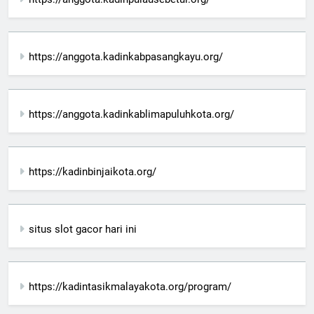
https://anggota.kadinkabpasangkayu.org/
https://anggota.kadinkablimapuluhkota.org/
https://kadinbinjaikota.org/
situs slot gacor hari ini
https://kadintasikmalayakota.org/program/