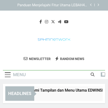
Skip
Panduan Memahami Fitur Utama EDWINSLOT
to
untuk Pengguna Baru secara Praktis
content
Panduan Memahami Fitur Utama LEBAH4D untuk
Pengguna Baru secara Praktis
Panduan Memahami Tampilan dan Menu Utama
EDWINSLOT
Panduan Menjelajahi Fitur Utama LEBAH4D
secara Efisien
Panduan Memahami Fitur Utama EDWINSLOT
untuk Pengguna Baru secara Praktis
SPHM Network
SPHM Network Memberikan Informasi Dan
Panduan Memahami Fitur Utama LEBAH4D untuk
NEWSLETTER
RANDOM NEWS
Pengguna Baru secara Praktis
Berita Terkini Untuk Masyarakat Modern.
Sumber Informasi Terpercaya.
MENU
anduan Memahami Tampilan dan Menu Utama EDWINSLOT
HEADLINES
Weeks Ago