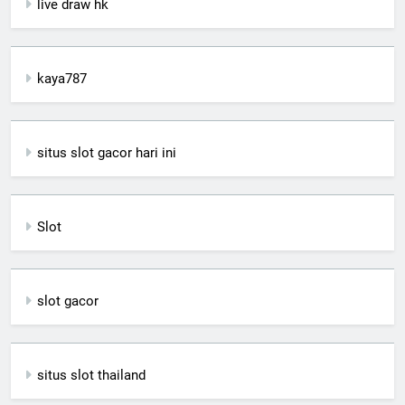
live draw hk
kaya787
situs slot gacor hari ini
Slot
slot gacor
situs slot thailand