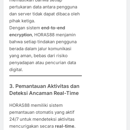
pertukaran data antara pengguna
dan server tidak dapat dibaca oleh
pihak ketiga.
Dengan sistem
end-to-end
encryption
, HORAS88 menjamin
bahwa setiap tindakan pengguna
berada dalam jalur komunikasi
yang aman, bebas dari risiko
penyadapan atau pencurian data
digital.
3. Pemantauan Aktivitas dan
Deteksi Ancaman Real-Time
HORAS88 memiliki sistem
pemantauan otomatis yang aktif
24/7 untuk mendeteksi aktivitas
mencurigakan secara
real-time
.