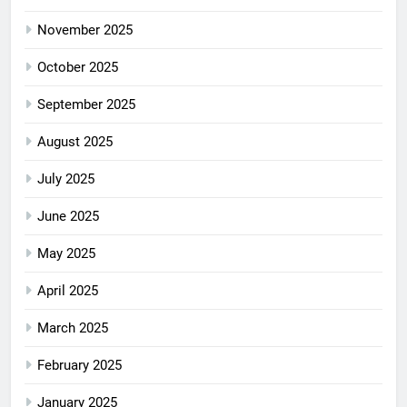
November 2025
October 2025
September 2025
August 2025
July 2025
June 2025
May 2025
April 2025
March 2025
February 2025
January 2025