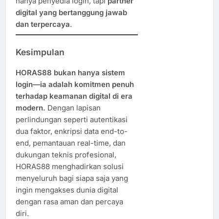
hanya penyedia login, tapi
partner
digital yang bertanggung jawab
dan terpercaya
.
Kesimpulan
HORAS88 bukan hanya sistem
login—ia adalah komitmen penuh
terhadap keamanan digital di era
modern.
Dengan lapisan
perlindungan seperti autentikasi
dua faktor, enkripsi data end-to-
end, pemantauan real-time, dan
dukungan teknis profesional,
HORAS88 menghadirkan solusi
menyeluruh bagi siapa saja yang
ingin mengakses dunia digital
dengan rasa aman dan percaya
diri.