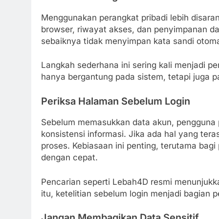
Menggunakan perangkat pribadi lebih disara
browser, riwayat akses, dan penyimpanan d
sebaiknya tidak menyimpan kata sandi otomati
Langkah sederhana ini sering kali menjadi p
hanya bergantung pada sistem, tetapi juga 
Periksa Halaman Sebelum Login
Sebelum memasukkan data akun, pengguna pe
konsistensi informasi. Jika ada hal yang ter
proses. Kebiasaan ini penting, terutama bag
dengan cepat.
Pencarian seperti Lebah4D resmi menunjuk
itu, ketelitian sebelum login menjadi bagian 
Jangan Membagikan Data Sensitif