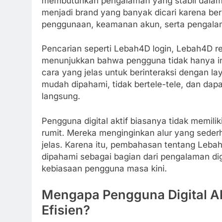
membutuhkan pengalaman yang stabil dalam b
menjadi brand yang banyak dicari karena be
penggunaan, keamanan akun, serta pengalaman
Pencarian seperti Lebah4D login, Lebah4D r
menunjukkan bahwa pengguna tidak hanya in
cara yang jelas untuk berinteraksi dengan l
mudah dipahami, tidak bertele-tele, dan d
langsung.
Pengguna digital aktif biasanya tidak memil
rumit. Mereka menginginkan alur yang sederh
jelas. Karena itu, pembahasan tentang Leba
dipahami sebagai bagian dari pengalaman dig
kebiasaan pengguna masa kini.
Mengapa Pengguna Digital A
Efisien?