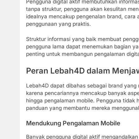
Pengguna digital aktif membutuhkan informasi
tanpa struktur, pengguna akan kesulitan m
idealnya mencakup pengenalan brand, cara a
penggunaan yang praktis.
Struktur informasi yang baik membuat pengg
pengguna lama dapat menemukan bagian yang
penting untuk membangun pengalaman digit
Peran Lebah4D dalam Menjaw
Lebah4D dapat dibahas sebagai brand yang r
karena pencariannya mencakup banyak aspek 
hingga pengalaman mobile. Pengguna tidak 
panduan yang membantu mereka menggunakan
Mendukung Pengalaman Mobile
Banyak pengguna digital aktif mengandalkan