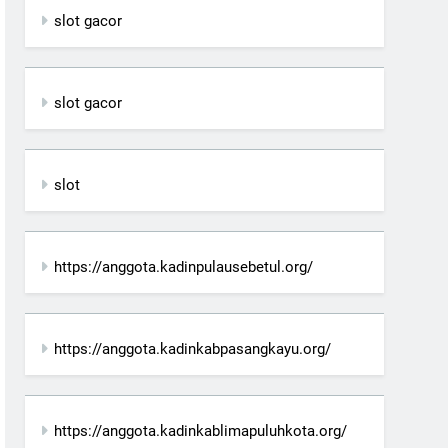
slot gacor
slot gacor
slot
https://anggota.kadinpulausebetul.org/
https://anggota.kadinkabpasangkayu.org/
https://anggota.kadinkablimapuluhkota.org/