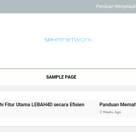
Panduan Menjelajah
Panduan Memahami Fitur Utama EDWINSLOT
Panduan Memahami Fitur Utama LEBAH4D
Panduan Memahami T
HM Network
Panduan Menjelajah
ork Memberikan Informasi Dan Berita Terkini Untuk Masyaraka
Panduan Memahami Fitur Utama EDWINSLOT
SAMPLE PAGE
Panduan Memahami Fitur Utama LEBAH4D
a LEBAH4D secara Efisien
Panduan Memahami Fitur Uta
3 Weeks Ago