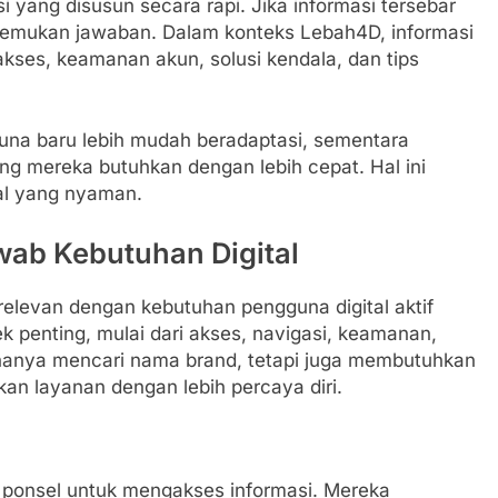
 yang disusun secara rapi. Jika informasi tersebar
enemukan jawaban. Dalam konteks Lebah4D, informasi
kses, keamanan akun, solusi kendala, dan tips
una baru lebih mudah beradaptasi, sementara
 mereka butuhkan dengan lebih cepat. Hal ini
al yang nyaman.
ab Kebutuhan Digital
elevan dengan kebutuhan pengguna digital aktif
penting, mulai dari akses, navigasi, keamanan,
hanya mencari nama brand, tetapi juga membutuhkan
 layanan dengan lebih percaya diri.
 ponsel untuk mengakses informasi. Mereka