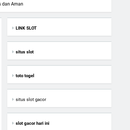
is dan Aman
LINK SLOT
situs slot
toto togel
situs slot gacor
slot gacor hari ini