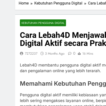
Home
Kebutuhan Pengguna Digital
Cara Leba
KEBUTUHAN PENGGUNA DIGITAL
Cara Lebah4D Menjawa
Digital Aktif secara Pr
0
7272237
3 Months Ago
16 Mins
Lebah4D membantu pengguna digital aktif mel
dan pengalaman online yang lebih terarah.
Memahami Kebutuhan Penggun
Pengguna digital aktif memiliki kebiasaan 
lebih sering mengakses layanan online, berp