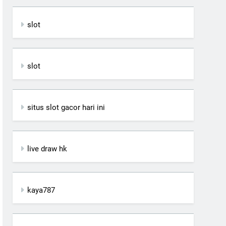
slot
slot
situs slot gacor hari ini
live draw hk
kaya787