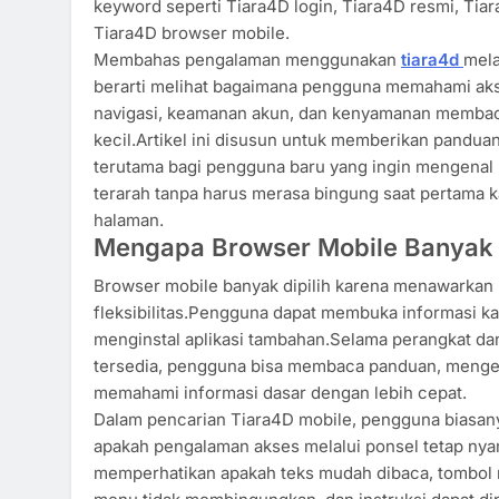
keyword seperti Tiara4D login, Tiara4D resmi, Tiara
Tiara4D browser mobile.
Membahas pengalaman menggunakan
tiara4d
mela
berarti melihat bagaimana pengguna memahami aks
navigasi, keamanan akun, dan kenyamanan membaca
kecil.Artikel ini disusun untuk memberikan panduan
terutama bagi pengguna baru yang ingin mengenal 
terarah tanpa harus merasa bingung saat pertama 
halaman.
Mengapa Browser Mobile Banyak
Browser mobile banyak dipilih karena menawarkan
fleksibilitas.Pengguna dapat membuka informasi ka
menginstal aplikasi tambahan.Selama perangkat dan
tersedia, pengguna bisa membaca panduan, mengena
memahami informasi dasar dengan lebih cepat.
Dalam pencarian Tiara4D mobile, pengguna biasan
apakah pengalaman akses melalui ponsel tetap ny
memperhatikan apakah teks mudah dibaca, tombol