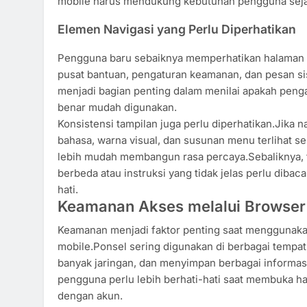
mobile harus mendukung kebutuhan pengguna seja
Elemen Navigasi yang Perlu Diperhatikan
Pengguna baru sebaiknya memperhatikan halaman 
pusat bantuan, pengaturan keamanan, dan pesan s
menjadi bagian penting dalam menilai apakah peng
benar mudah digunakan.
Konsistensi tampilan juga perlu diperhatikan.Jika 
bahasa, warna visual, dan susunan menu terlihat s
lebih mudah membangun rasa percaya.Sebaliknya, t
berbeda atau instruksi yang tidak jelas perlu dibaca
hati.
Keamanan Akses melalui Browser
Keamanan menjadi faktor penting saat menggunak
mobile.Ponsel sering digunakan di berbagai tempat
banyak jaringan, dan menyimpan berbagai informasi 
pengguna perlu lebih berhati-hati saat membuka h
dengan akun.