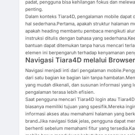
padat, pengguna bisa kehilangan fokus dan melewa
penting.
Dalam konteks Tiara4D, pengalaman mobile dapat di
hal sederhana.Pertama, apakah struktur halaman 
apakah heading membantu pembaca mengikuti alur.
instruksi ditulis dengan bahasa yang sederhana.Ke
bantuan dapat ditemukan tanpa harus mencari terl
elemen ini berpengaruh terhadap kenyamanan pen
Navigasi Tiara4D melalui Browser
Navigasi menjadi inti dari pengalaman mobile.Peng
dari satu bagian ke bagian lain tanpa hambatan.Men
yang mudah dikenali, dan susunan informasi yang 
pengalaman terasa lebih efisien.
Saat pengguna mencari Tiara4D login atau Tiara4D
biasanya memiliki tujuan yang spesifik.Mereka in
informasi akses atau memahami halaman yang berk
brand.Jika navigasi tidak jelas, pengguna dapat me
berhenti sebelum memahami fitur yang tersedia.Kar