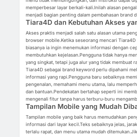
menu tidak membingungkan, dan instruksi dapat di
memperbesar layar berkali-kali.Inilah alasan peng
menjadi bagian penting dalam pembahasan brand dig
Tiara4D dan Kebutuhan Akses yan
Akses praktis menjadi salah satu alasan utama pe
browser mobile.Ketika seseorang mencari Tiara4D 
biasanya ia ingin menemukan informasi dengan cepa
membutuhkan kejelasan.Pengguna tidak hanya me
yang singkat, tetapi juga alur yang tidak membuat r
Tiara4D sebagai brand keyword perlu dipahami mela
informasi yang rapi.Pengguna baru sebaiknya me
pengenalan, memahami menu utama, lalu memperha
dan bantuan.Pendekatan bertahap seperti ini mem
mengenali fitur tanpa harus terburu-buru mengambi
Tampilan Mobile yang Mudah Dib
Tampilan mobile yang baik harus memudahkan p
informasi dari layar kecil.Teks sebaiknya jelas, jara
terlalu rapat, dan menu utama mudah ditemukan.Jika