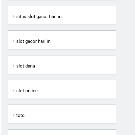
situs slot gacor hari ini
slot gacor hari ini
slot dana
slot online
toto