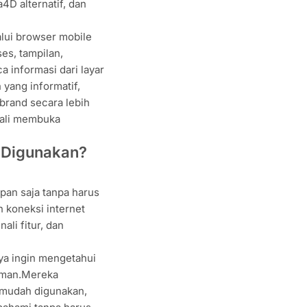
4D alternatif, dan
lui browser mobile
es, tampilan,
 informasi dari layar
 yang informatif,
brand secara lebih
kali membuka
 Digunakan?
pan saja tanpa harus
 koneksi internet
li fitur, dan
ya ingin mengetahui
aman.Mereka
 mudah digunakan,