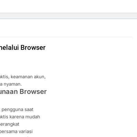
elalui Browser
aktis, keamanan akun,
ta nyaman.
unaan Browser
k pengguna saat
aktis karena mudah
perangkat
bersama variasi