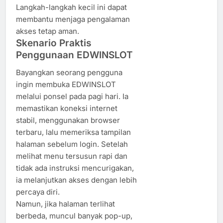
Langkah-langkah kecil ini dapat
membantu menjaga pengalaman
akses tetap aman.
Skenario Praktis
Penggunaan EDWINSLOT
Bayangkan seorang pengguna
ingin membuka EDWINSLOT
melalui ponsel pada pagi hari. Ia
memastikan koneksi internet
stabil, menggunakan browser
terbaru, lalu memeriksa tampilan
halaman sebelum login. Setelah
melihat menu tersusun rapi dan
tidak ada instruksi mencurigakan,
ia melanjutkan akses dengan lebih
percaya diri.
Namun, jika halaman terlihat
berbeda, muncul banyak pop-up,