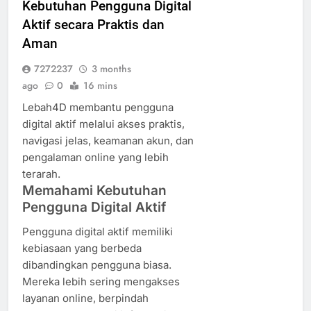
Kebutuhan Pengguna Digital
Aktif secara Praktis dan
Aman
7272237
3 months
ago
0
16 mins
Lebah4D membantu pengguna
digital aktif melalui akses praktis,
navigasi jelas, keamanan akun, dan
pengalaman online yang lebih
terarah.
Memahami Kebutuhan
Pengguna Digital Aktif
Pengguna digital aktif memiliki
kebiasaan yang berbeda
dibandingkan pengguna biasa.
Mereka lebih sering mengakses
layanan online, berpindah