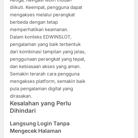
diikuti. Keempat, pengguna dapat
mengakses melalui perangkat
berbeda dengan tetap
memperhatikan keamanan.
Dalam konteks EDWINSLOT,
pengalaman yang baik terbentuk
dari kombinasi tampilan yang jelas,
penggunaan perangkat yang tepat,
dan kebiasaan akses yang aman.
Semakin terarah cara pengguna
mengakses platform, semakin baik
pula pengalaman digital yang
dirasakan.
Kesalahan yang Perlu
Dihindari
Langsung Login Tanpa
Mengecek Halaman