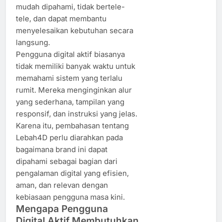
mudah dipahami, tidak bertele-
tele, dan dapat membantu
menyelesaikan kebutuhan secara
langsung.
Pengguna digital aktif biasanya
tidak memiliki banyak waktu untuk
memahami sistem yang terlalu
rumit. Mereka menginginkan alur
yang sederhana, tampilan yang
responsif, dan instruksi yang jelas.
Karena itu, pembahasan tentang
Lebah4D perlu diarahkan pada
bagaimana brand ini dapat
dipahami sebagai bagian dari
pengalaman digital yang efisien,
aman, dan relevan dengan
kebiasaan pengguna masa kini.
Mengapa Pengguna
Digital Aktif Membutuhkan