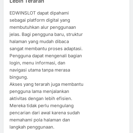
Lebih Terarah
EDWINSLOT dapat dipahami
sebagai platform digital yang
membutuhkan alur penggunaan
jelas. Bagi pengguna baru, struktur
halaman yang mudah dibaca
sangat membantu proses adaptasi.
Pengguna dapat mengenali bagian
login, menu informasi, dan
navigasi utama tanpa merasa
bingung.
Akses yang terarah juga membantu
pengguna lama menjalankan
aktivitas dengan lebih efisien.
Mereka tidak perlu mengulang
pencarian dari awal karena sudah
memahami pola halaman dan
langkah penggunaan.