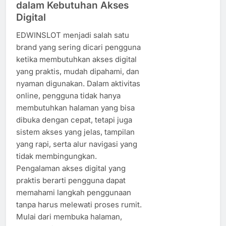
dalam Kebutuhan Akses
Digital
EDWINSLOT menjadi salah satu
brand yang sering dicari pengguna
ketika membutuhkan akses digital
yang praktis, mudah dipahami, dan
nyaman digunakan. Dalam aktivitas
online, pengguna tidak hanya
membutuhkan halaman yang bisa
dibuka dengan cepat, tetapi juga
sistem akses yang jelas, tampilan
yang rapi, serta alur navigasi yang
tidak membingungkan.
Pengalaman akses digital yang
praktis berarti pengguna dapat
memahami langkah penggunaan
tanpa harus melewati proses rumit.
Mulai dari membuka halaman,