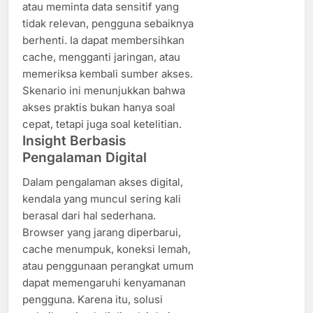
atau meminta data sensitif yang
tidak relevan, pengguna sebaiknya
berhenti. Ia dapat membersihkan
cache, mengganti jaringan, atau
memeriksa kembali sumber akses.
Skenario ini menunjukkan bahwa
akses praktis bukan hanya soal
cepat, tetapi juga soal ketelitian.
Insight Berbasis
Pengalaman Digital
Dalam pengalaman akses digital,
kendala yang muncul sering kali
berasal dari hal sederhana.
Browser yang jarang diperbarui,
cache menumpuk, koneksi lemah,
atau penggunaan perangkat umum
dapat memengaruhi kenyamanan
pengguna. Karena itu, solusi