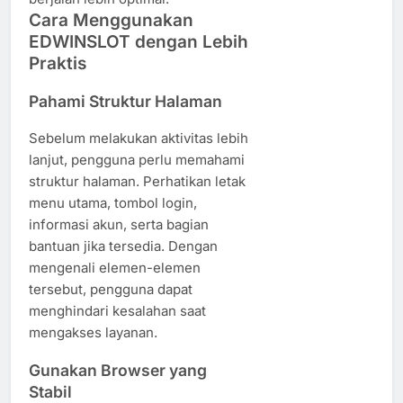
Cara Menggunakan
EDWINSLOT dengan Lebih
Praktis
Pahami Struktur Halaman
Sebelum melakukan aktivitas lebih
lanjut, pengguna perlu memahami
struktur halaman. Perhatikan letak
menu utama, tombol login,
informasi akun, serta bagian
bantuan jika tersedia. Dengan
mengenali elemen-elemen
tersebut, pengguna dapat
menghindari kesalahan saat
mengakses layanan.
Gunakan Browser yang
Stabil