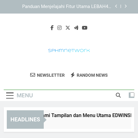
Skip
Panduan Memahami Fitur Utama EDWINSLOT
to
untuk Pengguna Baru secara Praktis
content
Panduan Memahami Fitur Utama LEBAH4D untuk
Pengguna Baru secara Praktis
Panduan Memahami Tampilan dan Menu Utama
EDWINSLOT
Panduan Menjelajahi Fitur Utama LEBAH4D
secara Efisien
Panduan Memahami Fitur Utama EDWINSLOT
untuk Pengguna Baru secara Praktis
SPHM Network
SPHM Network Memberikan Informasi Dan
Panduan Memahami Fitur Utama LEBAH4D untuk
NEWSLETTER
RANDOM NEWS
Pengguna Baru secara Praktis
Berita Terkini Untuk Masyarakat Modern.
Sumber Informasi Terpercaya.
MENU
nduan Memahami Tampilan dan Menu Utama EDWINSLOT
HEADLINES
Weeks Ago