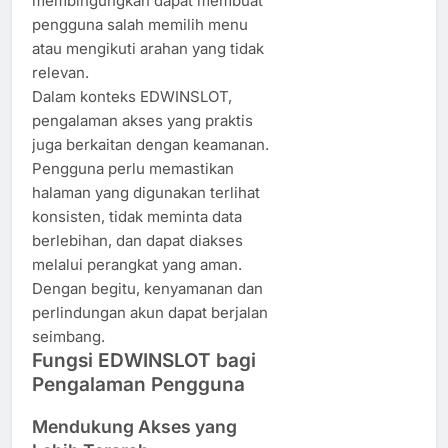
membingungkan dapat membuat
pengguna salah memilih menu
atau mengikuti arahan yang tidak
relevan.
Dalam konteks EDWINSLOT,
pengalaman akses yang praktis
juga berkaitan dengan keamanan.
Pengguna perlu memastikan
halaman yang digunakan terlihat
konsisten, tidak meminta data
berlebihan, dan dapat diakses
melalui perangkat yang aman.
Dengan begitu, kenyamanan dan
perlindungan akun dapat berjalan
seimbang.
Fungsi EDWINSLOT bagi
Pengalaman Pengguna
Mendukung Akses yang