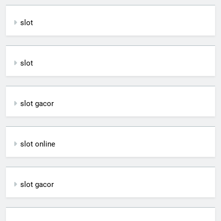
slot
slot
slot gacor
slot online
slot gacor