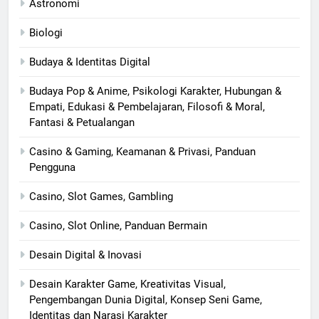
Astronomi
Biologi
Budaya & Identitas Digital
Budaya Pop & Anime, Psikologi Karakter, Hubungan &
Empati, Edukasi & Pembelajaran, Filosofi & Moral,
Fantasi & Petualangan
Casino & Gaming, Keamanan & Privasi, Panduan
Pengguna
Casino, Slot Games, Gambling
Casino, Slot Online, Panduan Bermain
Desain Digital & Inovasi
Desain Karakter Game, Kreativitas Visual,
Pengembangan Dunia Digital, Konsep Seni Game,
Identitas dan Narasi Karakter