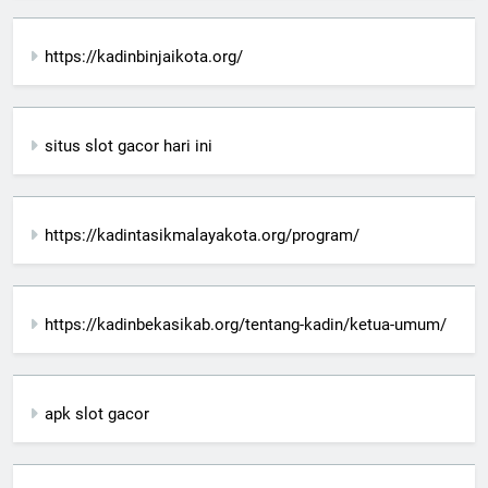
https://kadinbinjaikota.org/
situs slot gacor hari ini
https://kadintasikmalayakota.org/program/
https://kadinbekasikab.org/tentang-kadin/ketua-umum/
apk slot gacor