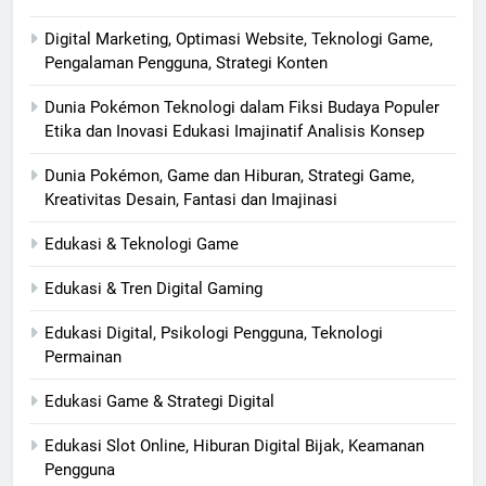
Digital Marketing, Optimasi Website, Teknologi Game,
Pengalaman Pengguna, Strategi Konten
Dunia Pokémon Teknologi dalam Fiksi Budaya Populer
Etika dan Inovasi Edukasi Imajinatif Analisis Konsep
Dunia Pokémon, Game dan Hiburan, Strategi Game,
Kreativitas Desain, Fantasi dan Imajinasi
Edukasi & Teknologi Game
Edukasi & Tren Digital Gaming
Edukasi Digital, Psikologi Pengguna, Teknologi
Permainan
Edukasi Game & Strategi Digital
Edukasi Slot Online, Hiburan Digital Bijak, Keamanan
Pengguna