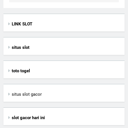
LINK SLOT
situs slot
toto togel
situs slot gacor
slot gacor hari ini