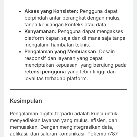
Akses yang Konsisten
: Pengguna dapat
berpindah antar perangkat dengan mulus,
tanpa kehilangan konteks atau data.
Kenyamanan
: Pengguna dapat mengakses
platform kapan saja dan di mana saja tanpa
mengalami hambatan teknis.
Pengalaman yang Memuaskan
: Desain
responsif dan layanan yang cepat
menciptakan kepuasan, yang berujung pada
retensi pengguna
yang lebih tinggi dan
loyalitas terhadap platform.
Kesimpulan
Pengalaman digital terpadu adalah kunci untuk
menyediakan layanan yang mulus, efisien, dan
memuaskan. Dengan mengintegrasikan data,
aplikasi, dan saluran komunikasi, Pokemon787