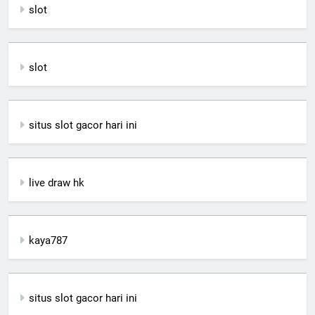
slot
slot
situs slot gacor hari ini
live draw hk
kaya787
situs slot gacor hari ini