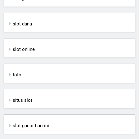
slot dana
slot online
toto
situs slot
slot gacor hari ini