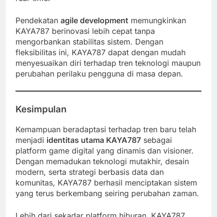
Pendekatan
agile development
memungkinkan
KAYA787 berinovasi lebih cepat tanpa
mengorbankan stabilitas sistem. Dengan
fleksibilitas ini, KAYA787 dapat dengan mudah
menyesuaikan diri terhadap tren teknologi maupun
perubahan perilaku pengguna di masa depan.
Kesimpulan
Kemampuan beradaptasi terhadap tren baru telah
menjadi
identitas utama KAYA787
sebagai
platform game digital yang dinamis dan visioner.
Dengan memadukan teknologi mutakhir, desain
modern, serta strategi berbasis data dan
komunitas, KAYA787 berhasil menciptakan sistem
yang terus berkembang seiring perubahan zaman.
Lebih dari sekadar platform hiburan, KAYA787