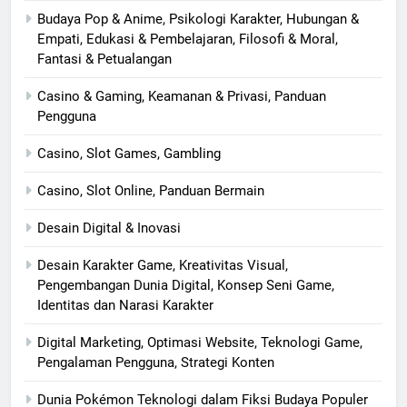
Budaya Pop & Anime, Psikologi Karakter, Hubungan &
Empati, Edukasi & Pembelajaran, Filosofi & Moral,
Fantasi & Petualangan
Casino & Gaming, Keamanan & Privasi, Panduan
Pengguna
Casino, Slot Games, Gambling
Casino, Slot Online, Panduan Bermain
Desain Digital & Inovasi
Desain Karakter Game, Kreativitas Visual,
Pengembangan Dunia Digital, Konsep Seni Game,
Identitas dan Narasi Karakter
Digital Marketing, Optimasi Website, Teknologi Game,
Pengalaman Pengguna, Strategi Konten
Dunia Pokémon Teknologi dalam Fiksi Budaya Populer