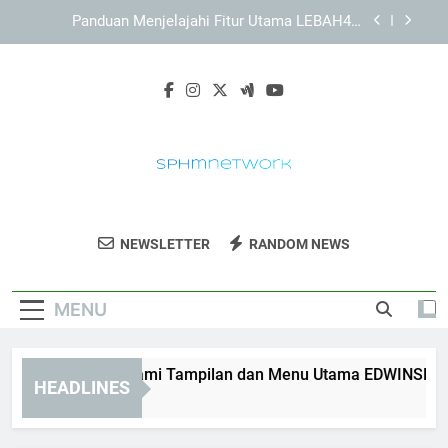
Skip
Panduan Memahami Fitur Utama EDWINSLOT
to
untuk Pengguna Baru secara Praktis
content
Panduan Memahami Fitur Utama LEBAH4D untuk
Pengguna Baru secara Praktis
Panduan Memahami Tampilan dan Menu Utama
EDWINSLOT
Panduan Menjelajahi Fitur Utama LEBAH4D
secara Efisien
Panduan Memahami Fitur Utama EDWINSLOT
untuk Pengguna Baru secara Praktis
SPHM Network
SPHM Network Memberikan Informasi Dan
Panduan Memahami Fitur Utama LEBAH4D untuk
NEWSLETTER
RANDOM NEWS
Pengguna Baru secara Praktis
Berita Terkini Untuk Masyarakat Modern.
Sumber Informasi Terpercaya.
MENU
nduan Memahami Tampilan dan Menu Utama EDWINSLOT
HEADLINES
Weeks Ago