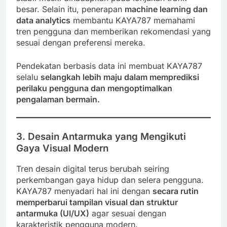
besar. Selain itu, penerapan
machine learning dan
data analytics
membantu KAYA787 memahami
tren pengguna dan memberikan rekomendasi yang
sesuai dengan preferensi mereka.
Pendekatan berbasis data ini membuat KAYA787
selalu
selangkah lebih maju dalam memprediksi
perilaku pengguna dan mengoptimalkan
pengalaman bermain.
3. Desain Antarmuka yang Mengikuti
Gaya Visual Modern
Tren desain digital terus berubah seiring
perkembangan gaya hidup dan selera pengguna.
KAYA787 menyadari hal ini dengan
secara rutin
memperbarui tampilan visual dan struktur
antarmuka (UI/UX)
agar sesuai dengan
karakteristik pengguna modern.