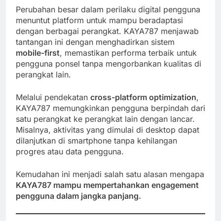
Perubahan besar dalam perilaku digital pengguna
menuntut platform untuk mampu beradaptasi
dengan berbagai perangkat. KAYA787 menjawab
tantangan ini dengan menghadirkan sistem
mobile-first
, memastikan performa terbaik untuk
pengguna ponsel tanpa mengorbankan kualitas di
perangkat lain.
Melalui pendekatan
cross-platform optimization
,
KAYA787 memungkinkan pengguna berpindah dari
satu perangkat ke perangkat lain dengan lancar.
Misalnya, aktivitas yang dimulai di desktop dapat
dilanjutkan di smartphone tanpa kehilangan
progres atau data pengguna.
Kemudahan ini menjadi salah satu alasan mengapa
KAYA787 mampu mempertahankan engagement
pengguna dalam jangka panjang.