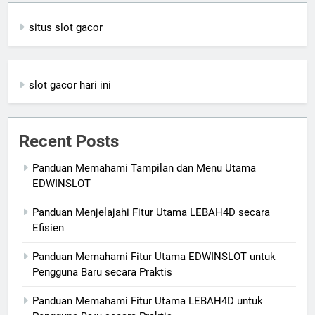
situs slot gacor
slot gacor hari ini
Recent Posts
Panduan Memahami Tampilan dan Menu Utama
EDWINSLOT
Panduan Menjelajahi Fitur Utama LEBAH4D secara
Efisien
Panduan Memahami Fitur Utama EDWINSLOT untuk
Pengguna Baru secara Praktis
Panduan Memahami Fitur Utama LEBAH4D untuk