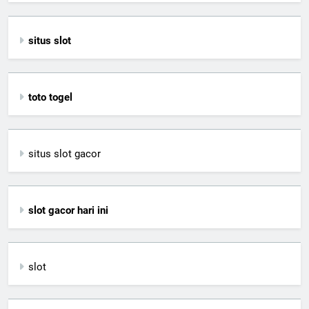
situs slot
toto togel
situs slot gacor
slot gacor hari ini
slot