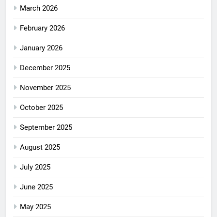
March 2026
February 2026
January 2026
December 2025
November 2025
October 2025
September 2025
August 2025
July 2025
June 2025
May 2025