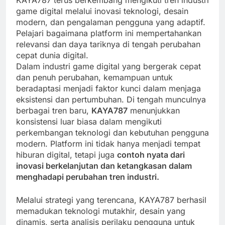
KAYA787 terus berkembang mengikuti tren industri
game digital melalui inovasi teknologi, desain
modern, dan pengalaman pengguna yang adaptif.
Pelajari bagaimana platform ini mempertahankan
relevansi dan daya tariknya di tengah perubahan
cepat dunia digital.
Dalam industri game digital yang bergerak cepat
dan penuh perubahan, kemampuan untuk
beradaptasi menjadi faktor kunci dalam menjaga
eksistensi dan pertumbuhan. Di tengah munculnya
berbagai tren baru,
KAYA787
menunjukkan
konsistensi luar biasa dalam mengikuti
perkembangan teknologi dan kebutuhan pengguna
modern. Platform ini tidak hanya menjadi tempat
hiburan digital, tetapi juga
contoh nyata dari
inovasi berkelanjutan dan ketangkasan dalam
menghadapi perubahan tren industri.
Melalui strategi yang terencana, KAYA787 berhasil
memadukan teknologi mutakhir, desain yang
dinamis, serta analisis perilaku pengguna untuk