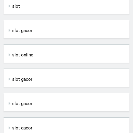
slot
slot gacor
slot online
slot gacor
slot gacor
slot gacor