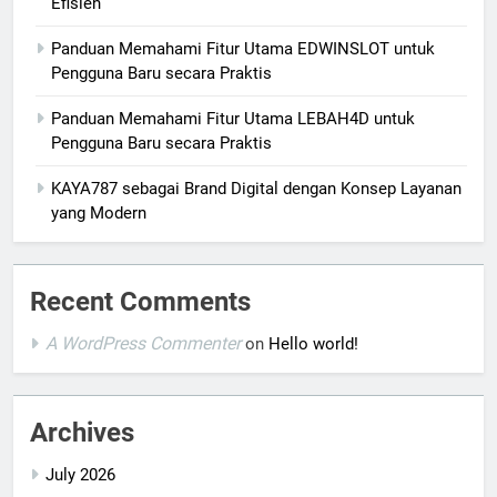
Efisien
Panduan Memahami Fitur Utama EDWINSLOT untuk
Pengguna Baru secara Praktis
Panduan Memahami Fitur Utama LEBAH4D untuk
Pengguna Baru secara Praktis
KAYA787 sebagai Brand Digital dengan Konsep Layanan
yang Modern
Recent Comments
A WordPress Commenter
on
Hello world!
Archives
July 2026