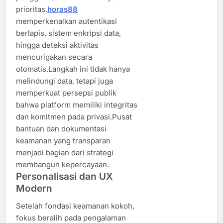
prioritas.
horas88
memperkenalkan autentikasi
berlapis, sistem enkripsi data,
hingga deteksi aktivitas
mencurigakan secara
otomatis.Langkah ini tidak hanya
melindungi data, tetapi juga
memperkuat persepsi publik
bahwa platform memiliki integritas
dan komitmen pada privasi.Pusat
bantuan dan dokumentasi
keamanan yang transparan
menjadi bagian dari strategi
membangun kepercayaan.
Personalisasi dan UX
Modern
Setelah fondasi keamanan kokoh,
fokus beralih pada pengalaman