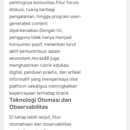
pentingnya komunitas.Fitur forum
diskusi, ruang berbagi
pengalaman, hingga program user-
generated content
diperkenalkan.Dengan ini,
pengguna tidak hanya menjadi
konsumen pasif, melainkan turut
aktif berkontribusi dalam
ekosistem.Horas88 juga
menghadirkan rubrik edukasi
digital, panduan praktis, dan artikel
informatif yang memperkaya nilai
platform sekaligus meningkatkan
kepercayaan terhadap brand.
Teknologi Otomasi dan
Observabilitas
Di tahap lebih lanjut, fitur
otomatisasi dan observabilitas