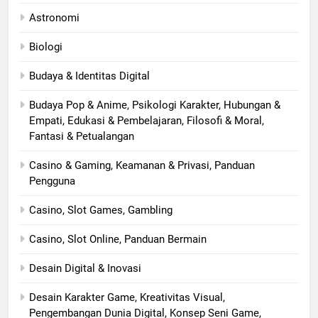
Astronomi
Biologi
Budaya & Identitas Digital
Budaya Pop & Anime, Psikologi Karakter, Hubungan &
Empati, Edukasi & Pembelajaran, Filosofi & Moral,
Fantasi & Petualangan
Casino & Gaming, Keamanan & Privasi, Panduan
Pengguna
Casino, Slot Games, Gambling
Casino, Slot Online, Panduan Bermain
Desain Digital & Inovasi
Desain Karakter Game, Kreativitas Visual,
Pengembangan Dunia Digital, Konsep Seni Game,