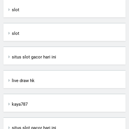
slot
slot
situs slot gacor hari ini
live draw hk
kaya787
situs slot gacor hari ini