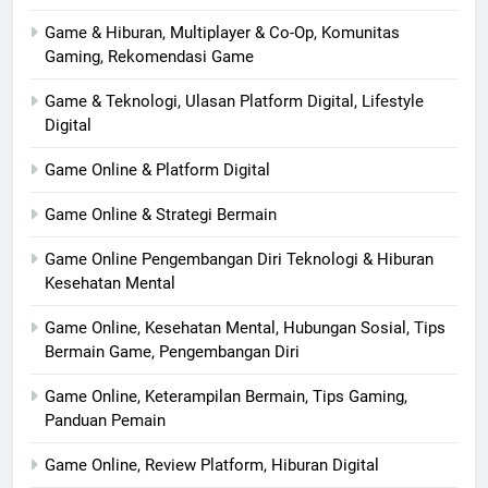
Game & Hiburan, Multiplayer & Co-Op, Komunitas
Gaming, Rekomendasi Game
Game & Teknologi, Ulasan Platform Digital, Lifestyle
Digital
Game Online & Platform Digital
Game Online & Strategi Bermain
Game Online Pengembangan Diri Teknologi & Hiburan
Kesehatan Mental
Game Online, Kesehatan Mental, Hubungan Sosial, Tips
Bermain Game, Pengembangan Diri
Game Online, Keterampilan Bermain, Tips Gaming,
Panduan Pemain
Game Online, Review Platform, Hiburan Digital