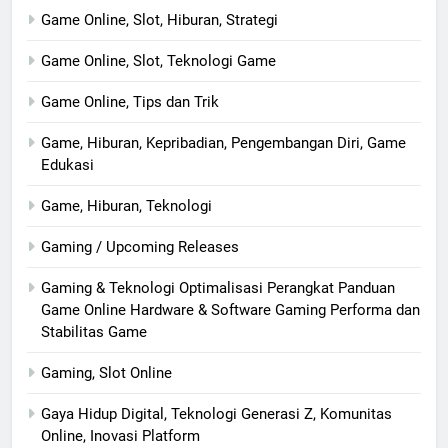
Game Online, Slot, Hiburan, Strategi
Game Online, Slot, Teknologi Game
Game Online, Tips dan Trik
Game, Hiburan, Kepribadian, Pengembangan Diri, Game
Edukasi
Game, Hiburan, Teknologi
Gaming / Upcoming Releases
Gaming & Teknologi Optimalisasi Perangkat Panduan
Game Online Hardware & Software Gaming Performa dan
Stabilitas Game
Gaming, Slot Online
Gaya Hidup Digital, Teknologi Generasi Z, Komunitas
Online, Inovasi Platform