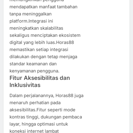
mendapatkan manfaat tambahan
tanpa meninggalkan
platform.Integrasi ini
meningkatkan skalabilitas
sekaligus menciptakan ekosistem
digital yang lebih luas.Horas88
memastikan setiap integrasi
dilakukan dengan tetap menjaga
standar keamanan dan
kenyamanan pengguna.
Fitur Aksesibilitas dan
Inklusivitas
Dalam perjalanannya, Horas88 juga
menaruh perhatian pada
aksesibilitas.Fitur seperti mode
kontras tinggi, dukungan pembaca
layar, hingga optimasi untuk
koneksi internet lambat