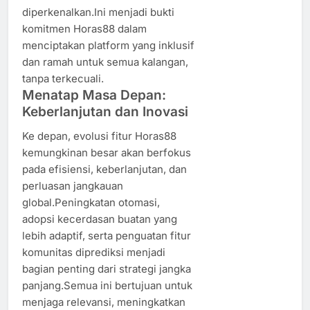
diperkenalkan.Ini menjadi bukti
komitmen Horas88 dalam
menciptakan platform yang inklusif
dan ramah untuk semua kalangan,
tanpa terkecuali.
Menatap Masa Depan:
Keberlanjutan dan Inovasi
Ke depan, evolusi fitur Horas88
kemungkinan besar akan berfokus
pada efisiensi, keberlanjutan, dan
perluasan jangkauan
global.Peningkatan otomasi,
adopsi kecerdasan buatan yang
lebih adaptif, serta penguatan fitur
komunitas diprediksi menjadi
bagian penting dari strategi jangka
panjang.Semua ini bertujuan untuk
menjaga relevansi, meningkatkan