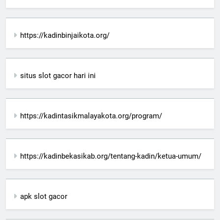
https://kadinbinjaikota.org/
situs slot gacor hari ini
https://kadintasikmalayakota.org/program/
https://kadinbekasikab.org/tentang-kadin/ketua-umum/
apk slot gacor