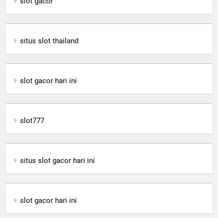
slot gacor
situs slot thailand
slot gacor hari ini
slot777
situs slot gacor hari ini
slot gacor hari ini