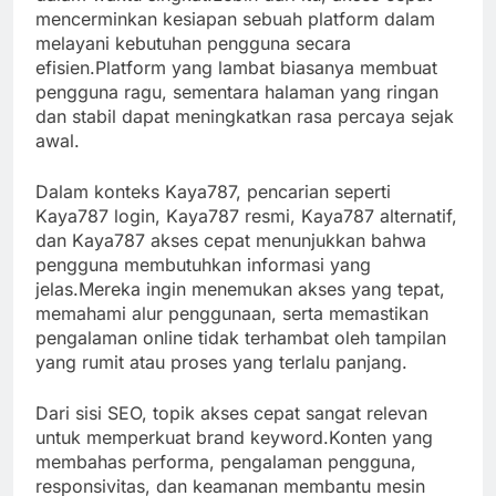
mencerminkan kesiapan sebuah platform dalam
melayani kebutuhan pengguna secara
efisien.Platform yang lambat biasanya membuat
pengguna ragu, sementara halaman yang ringan
dan stabil dapat meningkatkan rasa percaya sejak
awal.
Dalam konteks Kaya787, pencarian seperti
Kaya787 login, Kaya787 resmi, Kaya787 alternatif,
dan Kaya787 akses cepat menunjukkan bahwa
pengguna membutuhkan informasi yang
jelas.Mereka ingin menemukan akses yang tepat,
memahami alur penggunaan, serta memastikan
pengalaman online tidak terhambat oleh tampilan
yang rumit atau proses yang terlalu panjang.
Dari sisi SEO, topik akses cepat sangat relevan
untuk memperkuat brand keyword.Konten yang
membahas performa, pengalaman pengguna,
responsivitas, dan keamanan membantu mesin