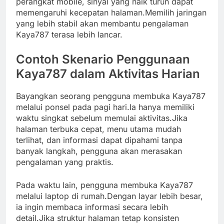
perangkat mobile, sinyal yang naik turun dapat
memengaruhi kecepatan halaman.Memilih jaringan
yang lebih stabil akan membantu pengalaman
Kaya787 terasa lebih lancar.
Contoh Skenario Penggunaan
Kaya787 dalam Aktivitas Harian
Bayangkan seorang pengguna membuka Kaya787
melalui ponsel pada pagi hari.Ia hanya memiliki
waktu singkat sebelum memulai aktivitas.Jika
halaman terbuka cepat, menu utama mudah
terlihat, dan informasi dapat dipahami tanpa
banyak langkah, pengguna akan merasakan
pengalaman yang praktis.
Pada waktu lain, pengguna membuka Kaya787
melalui laptop di rumah.Dengan layar lebih besar,
ia ingin membaca informasi secara lebih
detail.Jika struktur halaman tetap konsisten