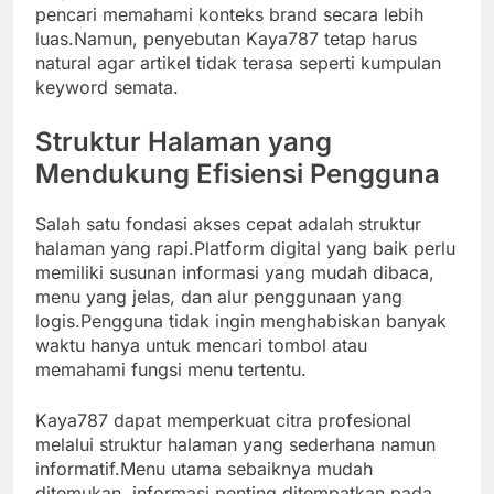
pencari memahami konteks brand secara lebih
luas.Namun, penyebutan Kaya787 tetap harus
natural agar artikel tidak terasa seperti kumpulan
keyword semata.
Struktur Halaman yang
Mendukung Efisiensi Pengguna
Salah satu fondasi akses cepat adalah struktur
halaman yang rapi.Platform digital yang baik perlu
memiliki susunan informasi yang mudah dibaca,
menu yang jelas, dan alur penggunaan yang
logis.Pengguna tidak ingin menghabiskan banyak
waktu hanya untuk mencari tombol atau
memahami fungsi menu tertentu.
Kaya787 dapat memperkuat citra profesional
melalui struktur halaman yang sederhana namun
informatif.Menu utama sebaiknya mudah
ditemukan, informasi penting ditempatkan pada