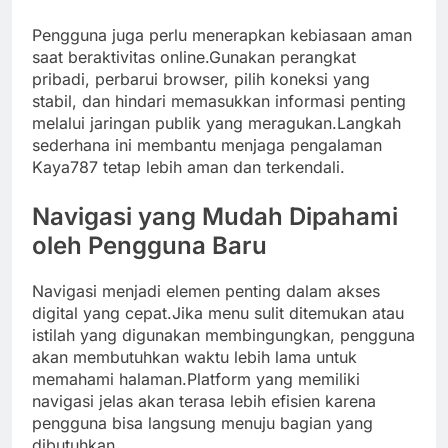
Pengguna juga perlu menerapkan kebiasaan aman
saat beraktivitas online.Gunakan perangkat
pribadi, perbarui browser, pilih koneksi yang
stabil, dan hindari memasukkan informasi penting
melalui jaringan publik yang meragukan.Langkah
sederhana ini membantu menjaga pengalaman
Kaya787 tetap lebih aman dan terkendali.
Navigasi yang Mudah Dipahami
oleh Pengguna Baru
Navigasi menjadi elemen penting dalam akses
digital yang cepat.Jika menu sulit ditemukan atau
istilah yang digunakan membingungkan, pengguna
akan membutuhkan waktu lebih lama untuk
memahami halaman.Platform yang memiliki
navigasi jelas akan terasa lebih efisien karena
pengguna bisa langsung menuju bagian yang
dibutuhkan.