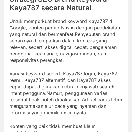
Kaya787 secara Natural
Untuk memperkuat brand keyword Kaya787 di
Google, konten perlu disusun dengan pendekatan
yang natural dan bermanfaat.Penyebutan brand
sebaiknya ditempatkan dalam konteks yang
relevan, seperti akses digital cepat, pengalaman
pengguna, keamanan, navigasi mudah, dan
responsivitas perangkat.
Variasi keyword seperti Kaya787 login, Kaya787
resmi, Kaya787 alternatif, dan Kaya787 akses
cepat dapat digunakan untuk menjawab search
intent pengguna.Namun, penggunaan variasi
tersebut tidak boleh dipaksakan.Artikel harus tetap
mengutamakan alur baca yang nyaman dan
informasi yang memiliki nilai nyata.
Konten yang baik tidak membuat klaim