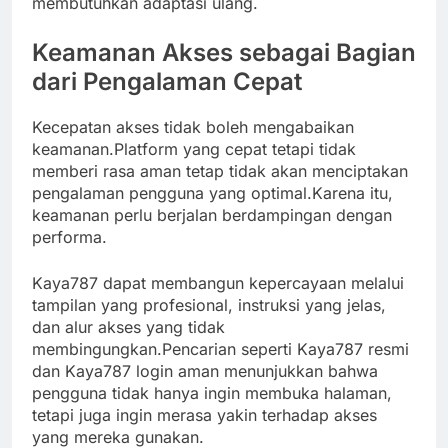
membutuhkan adaptasi ulang.
Keamanan Akses sebagai Bagian
dari Pengalaman Cepat
Kecepatan akses tidak boleh mengabaikan
keamanan.Platform yang cepat tetapi tidak
memberi rasa aman tetap tidak akan menciptakan
pengalaman pengguna yang optimal.Karena itu,
keamanan perlu berjalan berdampingan dengan
performa.
Kaya787 dapat membangun kepercayaan melalui
tampilan yang profesional, instruksi yang jelas,
dan alur akses yang tidak
membingungkan.Pencarian seperti Kaya787 resmi
dan Kaya787 login aman menunjukkan bahwa
pengguna tidak hanya ingin membuka halaman,
tetapi juga ingin merasa yakin terhadap akses
yang mereka gunakan.