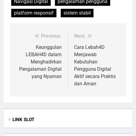
Navigasi Digital
pengalaman pengguna
platform responsif
sistem stabil
Previous:
Next:
Post
navigation
Keunggulan
Cara Lebah4D
LEBAH4D dalam
Menjawab
Menghadirkan
Kebutuhan
Pengalaman Digital
Pengguna Digital
yang Nyaman
Aktif secara Praktis
dan Aman
LINK SLOT