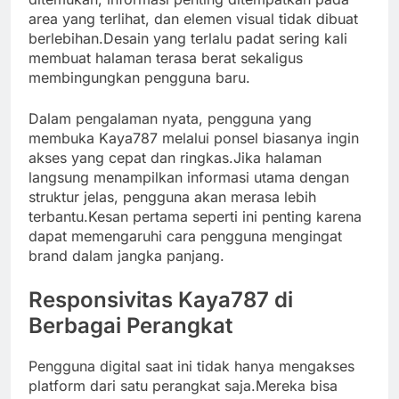
area yang terlihat, dan elemen visual tidak dibuat
berlebihan.Desain yang terlalu padat sering kali
membuat halaman terasa berat sekaligus
membingungkan pengguna baru.
Dalam pengalaman nyata, pengguna yang
membuka Kaya787 melalui ponsel biasanya ingin
akses yang cepat dan ringkas.Jika halaman
langsung menampilkan informasi utama dengan
struktur jelas, pengguna akan merasa lebih
terbantu.Kesan pertama seperti ini penting karena
dapat memengaruhi cara pengguna mengingat
brand dalam jangka panjang.
Responsivitas Kaya787 di
Berbagai Perangkat
Pengguna digital saat ini tidak hanya mengakses
platform dari satu perangkat saja.Mereka bisa