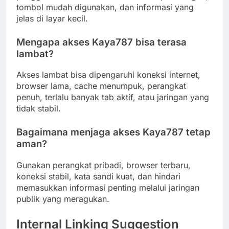
tombol mudah digunakan, dan informasi yang
jelas di layar kecil.
Mengapa akses Kaya787 bisa terasa
lambat?
Akses lambat bisa dipengaruhi koneksi internet,
browser lama, cache menumpuk, perangkat
penuh, terlalu banyak tab aktif, atau jaringan yang
tidak stabil.
Bagaimana menjaga akses Kaya787 tetap
aman?
Gunakan perangkat pribadi, browser terbaru,
koneksi stabil, kata sandi kuat, dan hindari
memasukkan informasi penting melalui jaringan
publik yang meragukan.
Internal Linking Suggestion