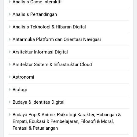
Analisis Game Interaktif
Analisis Pertandingan
Analisis Teknologi & Hiburan Digital
Antarmuka Platform dan Orientasi Navigasi
Arsitektur Informasi Digital
Arsitektur Sistem & Infrastruktur Cloud
Astronomi
Biologi
Budaya & Identitas Digital
Budaya Pop & Anime, Psikologi Karakter, Hubungan &
Empati, Edukasi & Pembelajaran, Filosofi & Moral,
Fantasi & Petualangan