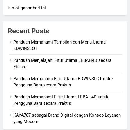
slot gacor hari ini
Recent Posts
Panduan Memahami Tampilan dan Menu Utama
EDWINSLOT
Panduan Menjelajahi Fitur Utama LEBAH4D secara
Efisien
Panduan Memahami Fitur Utama EDWINSLOT untuk
Pengguna Baru secara Praktis
Panduan Memahami Fitur Utama LEBAH4D untuk
Pengguna Baru secara Praktis
KAYA787 sebagai Brand Digital dengan Konsep Layanan
yang Modern