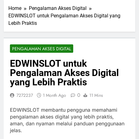
Home
Pengalaman Akses Digital
EDWINSLOT untuk Pengalaman Akses Digital yang
Lebih Praktis
PENGALAMAN AKSES DIGITAL
EDWINSLOT untuk
Pengalaman Akses Digital
yang Lebih Praktis
0
7272237
1 Month Ago
11 Mins
EDWINSLOT membantu pengguna memahami
pengalaman akses digital yang lebih praktis,
aman, dan nyaman melalui panduan penggunaan
jelas.