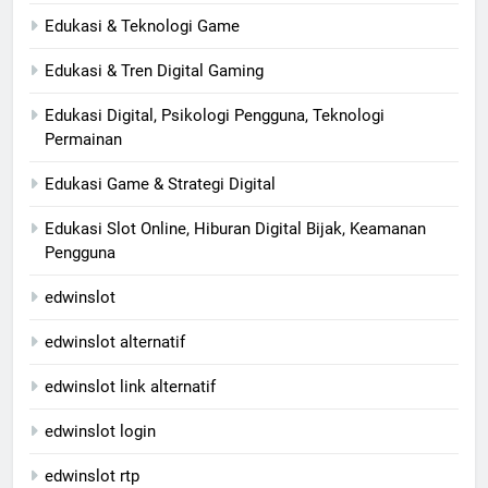
Edukasi & Teknologi Game
Edukasi & Tren Digital Gaming
Edukasi Digital, Psikologi Pengguna, Teknologi
Permainan
Edukasi Game & Strategi Digital
Edukasi Slot Online, Hiburan Digital Bijak, Keamanan
Pengguna
edwinslot
edwinslot alternatif
edwinslot link alternatif
edwinslot login
edwinslot rtp