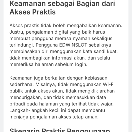
Keamanan sebagai Bagian dari
Akses Praktis
Akses praktis tidak boleh mengabaikan keamanan.
Justru, pengalaman digital yang baik harus
membuat pengguna merasa nyaman sekaligus
terlindungi. Pengguna EDWINSLOT sebaiknya
membiasakan diri menggunakan kata sandi kuat,
tidak membagikan informasi akun, dan selalu
memeriksa halaman sebelum login.
Keamanan juga berkaitan dengan kebiasaan
sederhana. Misalnya, tidak menggunakan Wi-Fi
publik untuk akses akun, tidak mengklik arahan
mencurigakan, dan tidak memasukkan data
pribadi pada halaman yang terlihat tidak wajar.
Langkah-langkah kecil ini dapat membantu
menjaga pengalaman akses tetap aman.
Skenario Praktis Penggunaan