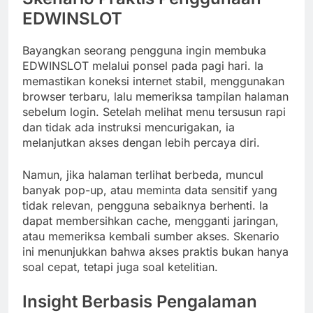
EDWINSLOT
Bayangkan seorang pengguna ingin membuka
EDWINSLOT melalui ponsel pada pagi hari. Ia
memastikan koneksi internet stabil, menggunakan
browser terbaru, lalu memeriksa tampilan halaman
sebelum login. Setelah melihat menu tersusun rapi
dan tidak ada instruksi mencurigakan, ia
melanjutkan akses dengan lebih percaya diri.
Namun, jika halaman terlihat berbeda, muncul
banyak pop-up, atau meminta data sensitif yang
tidak relevan, pengguna sebaiknya berhenti. Ia
dapat membersihkan cache, mengganti jaringan,
atau memeriksa kembali sumber akses. Skenario
ini menunjukkan bahwa akses praktis bukan hanya
soal cepat, tetapi juga soal ketelitian.
Insight Berbasis Pengalaman