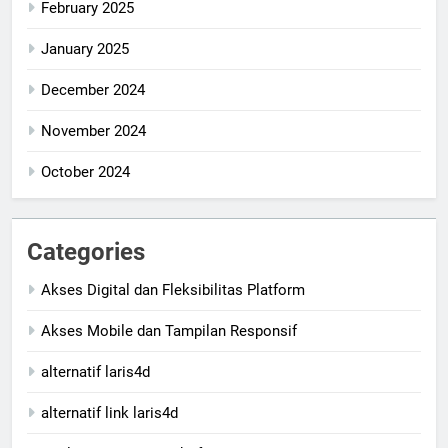
February 2025
January 2025
December 2024
November 2024
October 2024
Categories
Akses Digital dan Fleksibilitas Platform
Akses Mobile dan Tampilan Responsif
alternatif laris4d
alternatif link laris4d