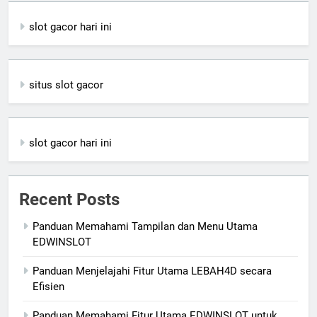
slot gacor hari ini
situs slot gacor
slot gacor hari ini
Recent Posts
Panduan Memahami Tampilan dan Menu Utama
EDWINSLOT
Panduan Menjelajahi Fitur Utama LEBAH4D secara
Efisien
Panduan Memahami Fitur Utama EDWINSLOT untuk