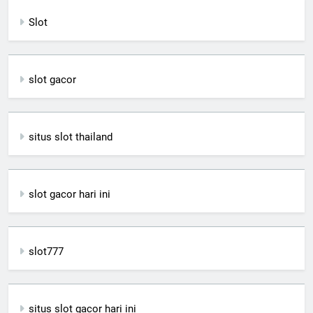
Slot
slot gacor
situs slot thailand
slot gacor hari ini
slot777
situs slot gacor hari ini