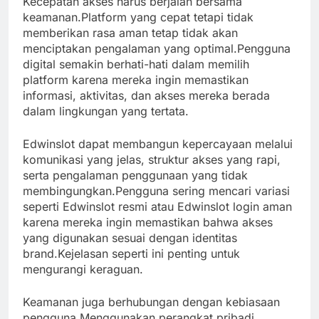
Kecepatan akses harus berjalan bersama
keamanan.Platform yang cepat tetapi tidak
memberikan rasa aman tetap tidak akan
menciptakan pengalaman yang optimal.Pengguna
digital semakin berhati-hati dalam memilih
platform karena mereka ingin memastikan
informasi, aktivitas, dan akses mereka berada
dalam lingkungan yang tertata.
Edwinslot dapat membangun kepercayaan melalui
komunikasi yang jelas, struktur akses yang rapi,
serta pengalaman penggunaan yang tidak
membingungkan.Pengguna sering mencari variasi
seperti Edwinslot resmi atau Edwinslot login aman
karena mereka ingin memastikan bahwa akses
yang digunakan sesuai dengan identitas
brand.Kejelasan seperti ini penting untuk
mengurangi keraguan.
Keamanan juga berhubungan dengan kebiasaan
pengguna.Menggunakan perangkat pribadi,