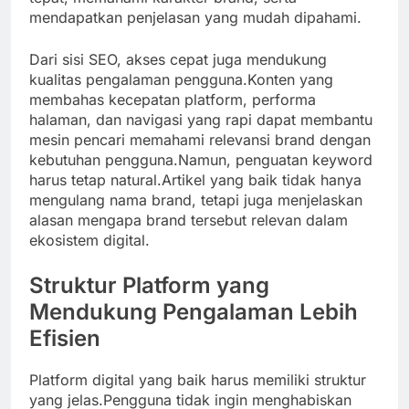
mendapatkan penjelasan yang mudah dipahami.
Dari sisi SEO, akses cepat juga mendukung
kualitas pengalaman pengguna.Konten yang
membahas kecepatan platform, performa
halaman, dan navigasi yang rapi dapat membantu
mesin pencari memahami relevansi brand dengan
kebutuhan pengguna.Namun, penguatan keyword
harus tetap natural.Artikel yang baik tidak hanya
mengulang nama brand, tetapi juga menjelaskan
alasan mengapa brand tersebut relevan dalam
ekosistem digital.
Struktur Platform yang
Mendukung Pengalaman Lebih
Efisien
Platform digital yang baik harus memiliki struktur
yang jelas.Pengguna tidak ingin menghabiskan