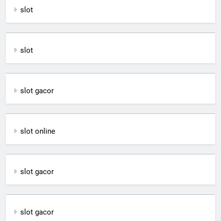
slot
slot
slot gacor
slot online
slot gacor
slot gacor