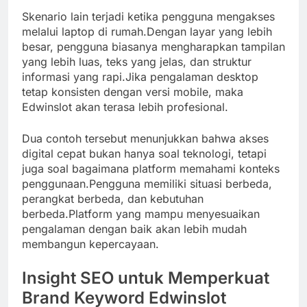
Skenario lain terjadi ketika pengguna mengakses
melalui laptop di rumah.Dengan layar yang lebih
besar, pengguna biasanya mengharapkan tampilan
yang lebih luas, teks yang jelas, dan struktur
informasi yang rapi.Jika pengalaman desktop
tetap konsisten dengan versi mobile, maka
Edwinslot akan terasa lebih profesional.
Dua contoh tersebut menunjukkan bahwa akses
digital cepat bukan hanya soal teknologi, tetapi
juga soal bagaimana platform memahami konteks
penggunaan.Pengguna memiliki situasi berbeda,
perangkat berbeda, dan kebutuhan
berbeda.Platform yang mampu menyesuaikan
pengalaman dengan baik akan lebih mudah
membangun kepercayaan.
Insight SEO untuk Memperkuat
Brand Keyword Edwinslot