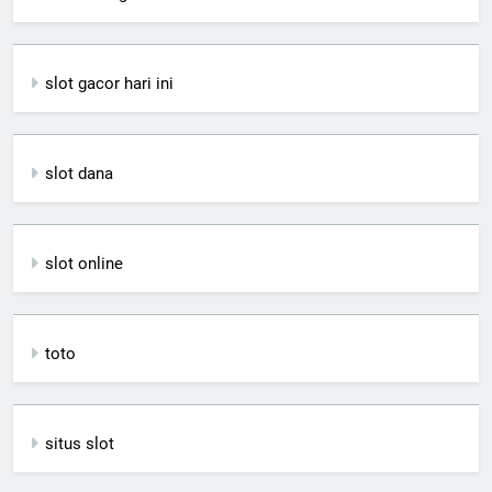
slot gacor hari ini
slot dana
slot online
toto
situs slot