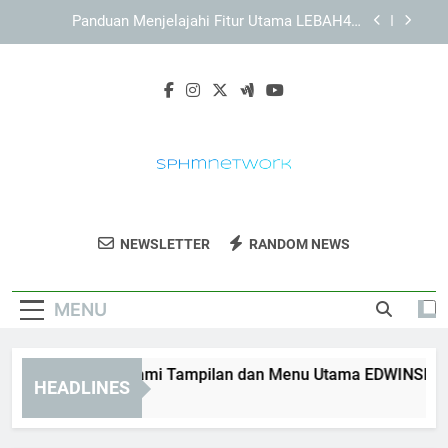
Skip
Panduan Memahami Fitur Utama EDWINSLOT
to
untuk Pengguna Baru secara Praktis
content
Panduan Memahami Fitur Utama LEBAH4D untuk
Pengguna Baru secara Praktis
Panduan Memahami Tampilan dan Menu Utama
EDWINSLOT
Panduan Menjelajahi Fitur Utama LEBAH4D
secara Efisien
Panduan Memahami Fitur Utama EDWINSLOT
untuk Pengguna Baru secara Praktis
SPHM Network
SPHM Network Memberikan Informasi Dan
Panduan Memahami Fitur Utama LEBAH4D untuk
NEWSLETTER
RANDOM NEWS
Pengguna Baru secara Praktis
Berita Terkini Untuk Masyarakat Modern.
Sumber Informasi Terpercaya.
MENU
anduan Memahami Tampilan dan Menu Utama EDWINSLOT
HEADLINES
Week Ago