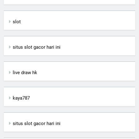
slot
situs slot gacor hari ini
live draw hk
kaya787
situs slot gacor hari ini