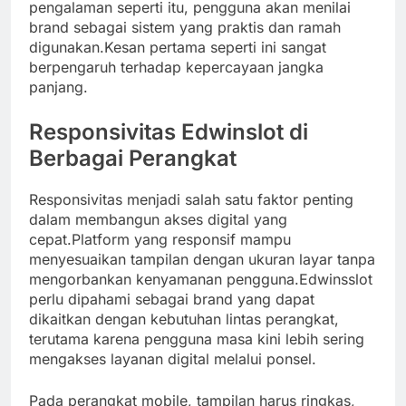
pengalaman seperti itu, pengguna akan menilai
brand sebagai sistem yang praktis dan ramah
digunakan.Kesan pertama seperti ini sangat
berpengaruh terhadap kepercayaan jangka
panjang.
Responsivitas Edwinslot di
Berbagai Perangkat
Responsivitas menjadi salah satu faktor penting
dalam membangun akses digital yang
cepat.Platform yang responsif mampu
menyesuaikan tampilan dengan ukuran layar tanpa
mengorbankan kenyamanan pengguna.Edwinsslot
perlu dipahami sebagai brand yang dapat
dikaitkan dengan kebutuhan lintas perangkat,
terutama karena pengguna masa kini lebih sering
mengakses layanan digital melalui ponsel.
Pada perangkat mobile, tampilan harus ringkas,