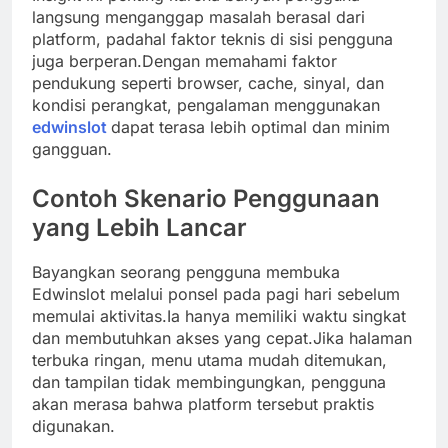
langsung menganggap masalah berasal dari
platform, padahal faktor teknis di sisi pengguna
juga berperan.Dengan memahami faktor
pendukung seperti browser, cache, sinyal, dan
kondisi perangkat, pengalaman menggunakan
edwinslot
dapat terasa lebih optimal dan minim
gangguan.
Contoh Skenario Penggunaan
yang Lebih Lancar
Bayangkan seorang pengguna membuka
Edwinslot melalui ponsel pada pagi hari sebelum
memulai aktivitas.Ia hanya memiliki waktu singkat
dan membutuhkan akses yang cepat.Jika halaman
terbuka ringan, menu utama mudah ditemukan,
dan tampilan tidak membingungkan, pengguna
akan merasa bahwa platform tersebut praktis
digunakan.