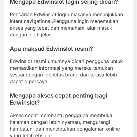
Mengapa Edwinslot login sering dicari?
Pencarian Edwinslot login biasanya menunjukkan
intent navigational.Pengguna ingin menemukan
akses yang tepat dan memahami alur masuk
dengan lebih jelas.
Apa maksud Edwinslot resmi?
Edwinslot resmi umumnya dicari pengguna untuk
memastikan informasi yang mereka temukan
sesuai dengan identitas brand dan terasa lebih
dapat dipercaya.
Mengapa akses cepat penting bagi
Edwinslot?
Akses cepat membantu pengguna membuka
halaman dengan lebih nyaman, mengurangi
hambatan, dan menciptakan pengalaman online
yang lebih efisien.