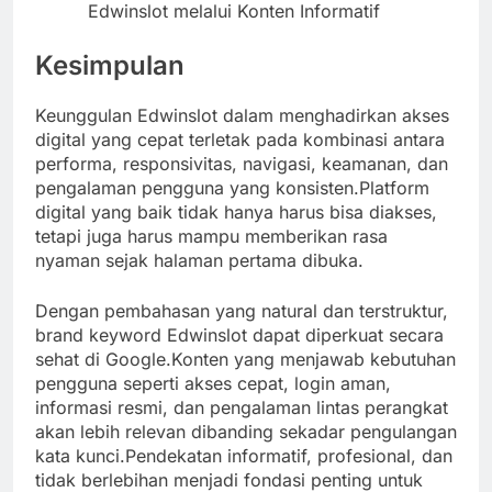
Edwinslot melalui Konten Informatif
Kesimpulan
Keunggulan Edwinslot dalam menghadirkan akses
digital yang cepat terletak pada kombinasi antara
performa, responsivitas, navigasi, keamanan, dan
pengalaman pengguna yang konsisten.Platform
digital yang baik tidak hanya harus bisa diakses,
tetapi juga harus mampu memberikan rasa
nyaman sejak halaman pertama dibuka.
Dengan pembahasan yang natural dan terstruktur,
brand keyword Edwinslot dapat diperkuat secara
sehat di Google.Konten yang menjawab kebutuhan
pengguna seperti akses cepat, login aman,
informasi resmi, dan pengalaman lintas perangkat
akan lebih relevan dibanding sekadar pengulangan
kata kunci.Pendekatan informatif, profesional, dan
tidak berlebihan menjadi fondasi penting untuk