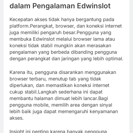
dalam Pengalaman Edwinslot
Kecepatan akses tidak hanya bergantung pada
platform.Perangkat, browser, dan koneksi internet
juga memiliki pengaruh besar.Pengguna yang
membuka Edwinslot melalui browser lama atau
koneksi tidak stabil mungkin akan merasakan
pengalaman yang berbeda dibanding pengguna
dengan perangkat dan jaringan yang lebih optimal.
Karena itu, pengguna disarankan menggunakan
browser terbaru, menutup tab yang tidak
diperlukan, dan memastikan koneksi internet
cukup stabil.Langkah sederhana ini dapat
membantu halaman dimuat lebih lancar.Bagi
pengguna mobile, memilih area dengan sinyal
lebih baik juga dapat memengaruhi kenyamanan
akses.
Insight ini penting karena banyak pengguna