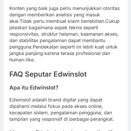
Konten yang baik juga perlu menunjukkan otoritas
dengan memberikan analisis yang masuk
akal.Tidak perlu membuat klaim berlebihan.Cukup
jelaskan bagaimana aspek teknis seperti
responsivitas, struktur halaman, keamanan akses,
dan stabilitas pengalaman dapat membantu
pengguna.Pendekatan seperti ini lebih kuat untuk
jangka panjang karena terasa profesional dan
human-like.
FAQ Seputar Edwinslot
Apa itu Edwinslot?
Edwinslot adalah brand digital yang dapat
dipahami melalui fokus pada akses online,
kecepatan sistem, pengalaman pengguna, dan
tampilan yang responsif di berbagai perangkat.