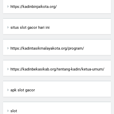
https://kadinbinjaikota.org/
situs slot gacor hari ini
https://kadintasikmalayakota.org/program/
https://kadinbekasikab.org/tentang-kadin/ketua-umum/
apk slot gacor
slot