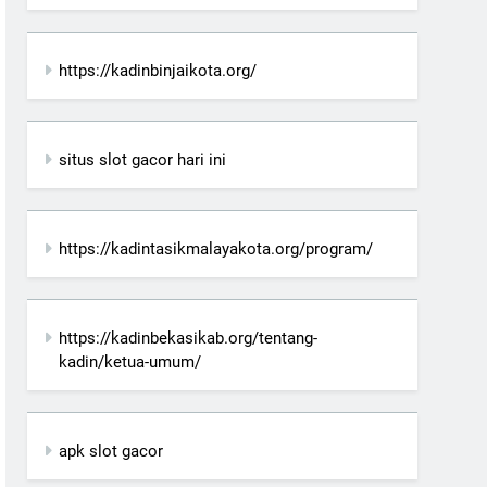
https://kadinbinjaikota.org/
situs slot gacor hari ini
https://kadintasikmalayakota.org/program/
https://kadinbekasikab.org/tentang-
kadin/ketua-umum/
apk slot gacor