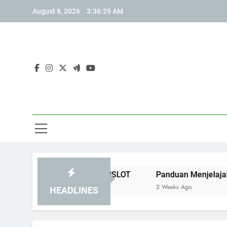
Skip
August 8, 2026
3:36:30 AM
to
content
SP
SPHM Netw
Menu Utama EDWINSLOT
Panduan Menjelajahi Fitur Uta
2 Weeks Ago
HEADLINES