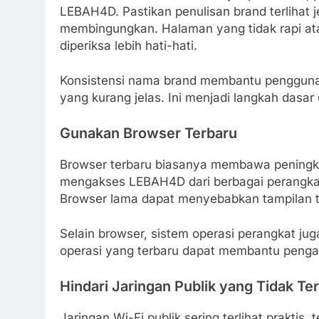
LEBAH4D. Pastikan penulisan brand terlihat 
membingungkan. Halaman yang tidak rapi ata
diperiksa lebih hati-hati.
Konsistensi nama brand membantu pengguna
yang kurang jelas. Ini menjadi langkah dasa
Gunakan Browser Terbaru
Browser terbaru biasanya membawa pening
mengakses LEBAH4D dari berbagai perangkat
Browser lama dapat menyebabkan tampilan tid
Selain browser, sistem operasi perangkat jug
operasi yang terbaru dapat membantu penga
Hindari Jaringan Publik yang Tidak Te
Jaringan Wi-Fi publik sering terlihat praktis