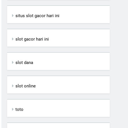
situs slot gacor hari ini
slot gacor hari ini
slot dana
slot online
toto