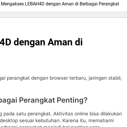
s Mengakses LEBAH4D dengan Aman di Berbagai Perangkat
4D dengan Aman di
i perangkat dengan browser terbaru, jaringan stabil,
agai Perangkat Penting?
ng pada satu perangkat. Aktivitas online bisa dilakukan
er desktop sesuai kebutuhan. Karena itu, memahami