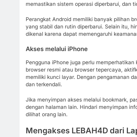
memastikan sistem operasi diperbarui, dan t
Perangkat Android memiliki banyak pilihan b
yang stabil dan rutin diperbarui. Selain itu, 
dikenal karena dapat memengaruhi keamana
Akses melalui iPhone
Pengguna iPhone juga perlu memperhatika
browser resmi atau browser tepercaya, akti
memiliki kunci layar. Dengan pengamanan das
dan terkendali.
Jika menyimpan akses melalui bookmark, pas
dengan halaman lain. Hindari menyimpan info
dilihat orang lain.
Mengakses LEBAH4D dari La