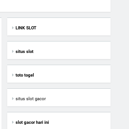
LINK SLOT
situs slot
toto togel
situs slot gacor
slot gacor hari ini