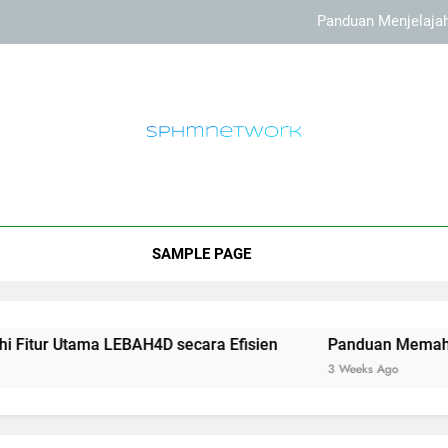
Panduan Menjelajah
Panduan Memahami Fitur Utama EDWINSLOT
Panduan Memahami Fitur Utama LEBAH4D
Panduan Memahami T
HM Network
Panduan Menjelajah
ork Memberikan Informasi Dan Berita Terkini Untuk Masyaraka
Panduan Memahami Fitur Utama EDWINSLOT
SAMPLE PAGE
Panduan Memahami Fitur Utama LEBAH4D
ma LEBAH4D secara Efisien
Panduan Memahami Fitur Ut
3 Weeks Ago