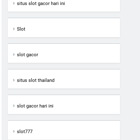
situs slot gacor hari ini
Slot
slot gacor
situs slot thailand
slot gacor hari ini
slot777