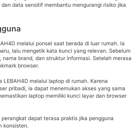
dan data sensitif membantu mengurangi risiko jika
ngguna
D melalui ponsel saat berada di luar rumah. Ia
aru, lalu mengetik kata kunci yang relevan. Sebelum
 nama brand, dan struktur informasi. Setelah merasa
ookmark browser.
 LEBAH4D melalui laptop di rumah. Karena
wser pribadi, ia dapat menemukan akses yang sama
memastikan laptop memiliki kunci layar dan browser
 perangkat dapat terasa praktis jika pengguna
 konsisten.