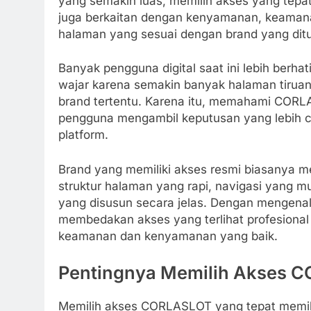
yang semakin luas, memilih akses yang tepa
juga berkaitan dengan kenyamanan, keaman
halaman yang sesuai dengan brand yang ditu
Banyak pengguna digital saat ini lebih berha
wajar karena semakin banyak halaman tiruan,
brand tertentu. Karena itu, memahami COR
pengguna mengambil keputusan yang lebih c
platform.
Brand yang memiliki akses resmi biasanya m
struktur halaman yang rapi, navigasi yang mu
yang disusun secara jelas. Dengan mengena
membedakan akses yang terlihat profesional
keamanan dan kenyamanan yang baik.
Pentingnya Memilih Akses 
Memilih akses CORLASLOT yang tepat memil