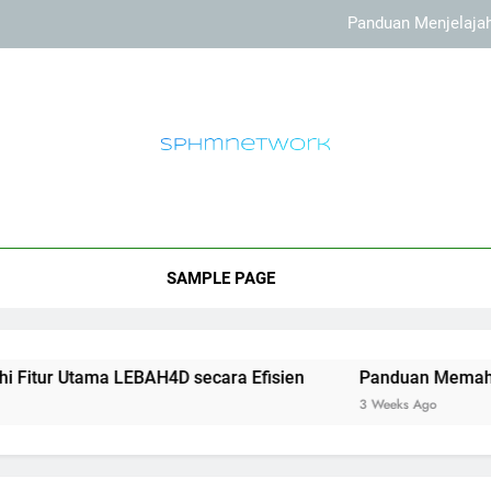
Panduan Menjelajah
Panduan Memahami Fitur Utama EDWINSLOT
Panduan Memahami Fitur Utama LEBAH4D
Panduan Memahami T
HM Network
Panduan Menjelajah
ork Memberikan Informasi Dan Berita Terkini Untuk Masyaraka
Panduan Memahami Fitur Utama EDWINSLOT
SAMPLE PAGE
Panduan Memahami Fitur Utama LEBAH4D
ma LEBAH4D secara Efisien
Panduan Memahami Fitur Ut
3 Weeks Ago