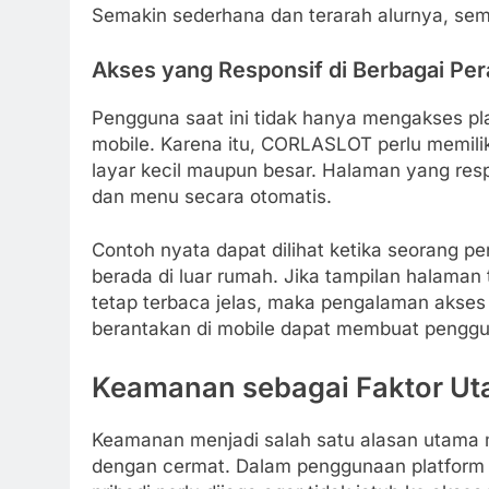
Semakin sederhana dan terarah alurnya, se
Akses yang Responsif di Berbagai Pe
Pengguna saat ini tidak hanya mengakses pla
mobile. Karena itu, CORLASLOT perlu memilik
layar kecil maupun besar. Halaman yang res
dan menu secara otomatis.
Contoh nyata dapat dilihat ketika seorang 
berada di luar rumah. Jika tampilan halaman 
tetap terbaca jelas, maka pengalaman akses 
berantakan di mobile dapat membuat penggu
Keamanan sebagai Faktor Ut
Keamanan menjadi salah satu alasan utama
dengan cermat. Dalam penggunaan platform dig