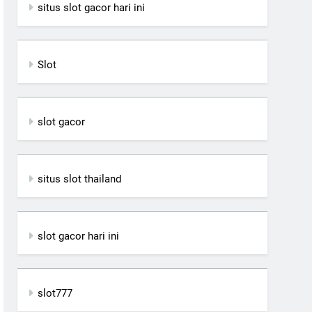
situs slot gacor hari ini
Slot
slot gacor
situs slot thailand
slot gacor hari ini
slot777