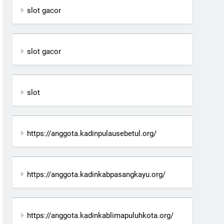
slot gacor
slot gacor
slot
https://anggota.kadinpulausebetul.org/
https://anggota.kadinkabpasangkayu.org/
https://anggota.kadinkablimapuluhkota.org/