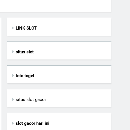
LINK SLOT
situs slot
toto togel
situs slot gacor
slot gacor hari ini