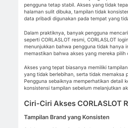
pengguna tetap stabil. Akses yang tidak tep
halaman sulit dibuka, tampilan tidak konsis
data pribadi digunakan pada tempat yang tid
Dalam praktiknya, banyak pengguna mencari 
seperti CORLASLOT resmi, CORLASLOT login, 
menunjukkan bahwa pengguna tidak hanya in
memastikan bahwa akses yang mereka pilih 
Akses yang tepat biasanya memiliki tampilan
yang tidak berlebihan, serta tidak memaksa
Pengguna sebaiknya memperhatikan detail kec
konsistensi tampilan sebelum melanjutkan akt
Ciri-Ciri Akses CORLASLOT R
Tampilan Brand yang Konsisten