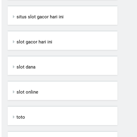
situs slot gacor hari ini
slot gacor hari ini
slot dana
slot online
toto