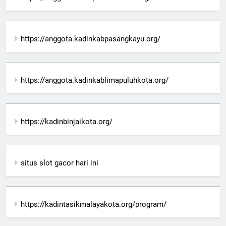
https://anggota.kadinkabpasangkayu.org/
https://anggota.kadinkablimapuluhkota.org/
https://kadinbinjaikota.org/
situs slot gacor hari ini
https://kadintasikmalayakota.org/program/