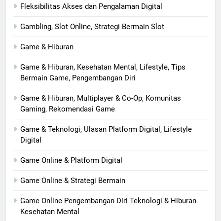
Fleksibilitas Akses dan Pengalaman Digital
Gambling, Slot Online, Strategi Bermain Slot
Game & Hiburan
Game & Hiburan, Kesehatan Mental, Lifestyle, Tips
Bermain Game, Pengembangan Diri
Game & Hiburan, Multiplayer & Co-Op, Komunitas
Gaming, Rekomendasi Game
Game & Teknologi, Ulasan Platform Digital, Lifestyle
Digital
Game Online & Platform Digital
Game Online & Strategi Bermain
Game Online Pengembangan Diri Teknologi & Hiburan
Kesehatan Mental