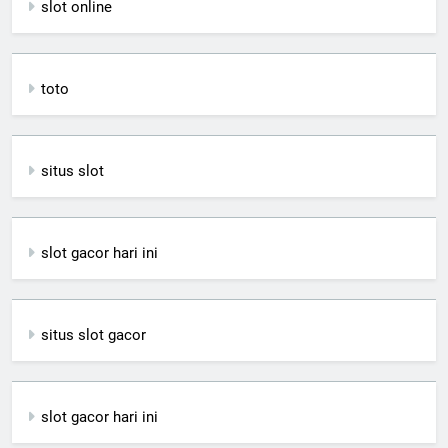
slot online
toto
situs slot
slot gacor hari ini
situs slot gacor
slot gacor hari ini