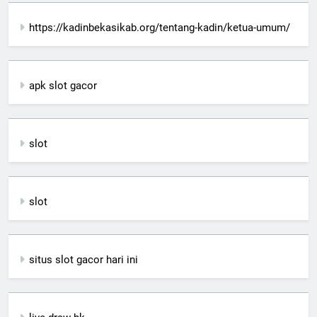
https://kadinbekasikab.org/tentang-kadin/ketua-umum/
apk slot gacor
slot
slot
situs slot gacor hari ini