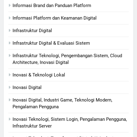
Informasi Brand dan Panduan Platform
Informasi Platform dan Keamanan Digital
Infrastruktur Digital
Infrastruktur Digital & Evaluasi Sistem
Infrastruktur Teknologi, Pengembangan Sistem, Cloud
Architecture, Inovasi Digital
Inovasi & Teknologi Lokal
Inovasi Digital
Inovasi Digital, Industri Game, Teknologi Modern,
Pengalaman Pengguna
Inovasi Teknologi, Sistem Login, Pengalaman Pengguna,
Infrastruktur Server