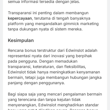
semua informasi tersedia dengan jelas.
Transparansi ini penting dalam membangun
kepercayaan
, terutama di tengah banyaknya
platform yang mengandalkan gimmick marketing
tanpa dukungan nyata di sistem mereka.
Kesimpulan
Rencana bonus terstruktur dari Edwinslot adalah
representasi nyata dari inovasi yang berpihak
pada pengguna. Dengan memadukan
transparansi, keteraturan, dan fleksibilitas,
Edwinslot tidak hanya meningkatkan kenyamanan
bermain, tetapi juga membangun hubungan jangka
panjang dengan penggunanya.
Bagi siapa saja yang mencari pengalaman bermain
yang terencana dan tanpa kejutan tidak
menyenangkan, Edwinslot menghadirkan standar