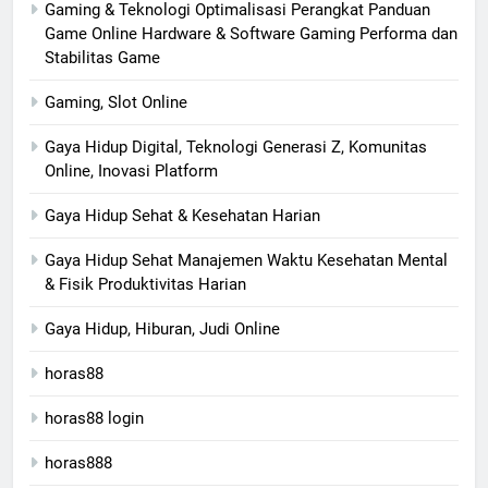
Gaming & Teknologi Optimalisasi Perangkat Panduan
Game Online Hardware & Software Gaming Performa dan
Stabilitas Game
Gaming, Slot Online
Gaya Hidup Digital, Teknologi Generasi Z, Komunitas
Online, Inovasi Platform
Gaya Hidup Sehat & Kesehatan Harian
Gaya Hidup Sehat Manajemen Waktu Kesehatan Mental
& Fisik Produktivitas Harian
Gaya Hidup, Hiburan, Judi Online
horas88
horas88 login
horas888