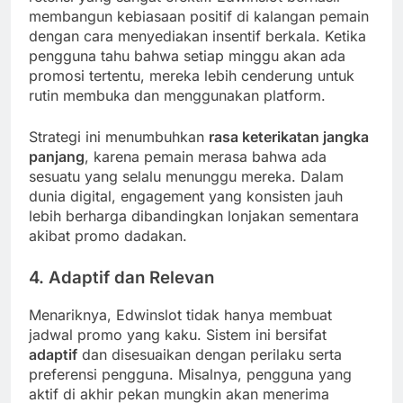
membangun kebiasaan positif di kalangan pemain
dengan cara menyediakan insentif berkala. Ketika
pengguna tahu bahwa setiap minggu akan ada
promosi tertentu, mereka lebih cenderung untuk
rutin membuka dan menggunakan platform.
Strategi ini menumbuhkan
rasa keterikatan jangka
panjang
, karena pemain merasa bahwa ada
sesuatu yang selalu menunggu mereka. Dalam
dunia digital, engagement yang konsisten jauh
lebih berharga dibandingkan lonjakan sementara
akibat promo dadakan.
4. Adaptif dan Relevan
Menariknya, Edwinslot tidak hanya membuat
jadwal promo yang kaku. Sistem ini bersifat
adaptif
dan disesuaikan dengan perilaku serta
preferensi pengguna. Misalnya, pengguna yang
aktif di akhir pekan mungkin akan menerima