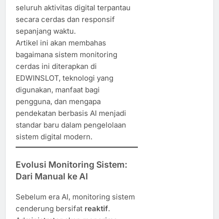
seluruh aktivitas digital terpantau
secara cerdas dan responsif
sepanjang waktu.
Artikel ini akan membahas
bagaimana sistem monitoring
cerdas ini diterapkan di
EDWINSLOT, teknologi yang
digunakan, manfaat bagi
pengguna, dan mengapa
pendekatan berbasis AI menjadi
standar baru dalam pengelolaan
sistem digital modern.
Evolusi Monitoring Sistem:
Dari Manual ke AI
Sebelum era AI, monitoring sistem
cenderung bersifat
reaktif
.