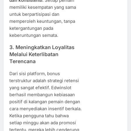
dan konsistensi
. Setiap pemain
memiliki kesempatan yang sama
untuk berpartisipasi dan
memperoleh keuntungan, tanpa
ketergantungan pada
keberuntungan semata.
3. Meningkatkan Loyalitas
Melalui Keterlibatan
Terencana
Dari sisi platform, bonus
terstruktur adalah strategi retensi
yang sangat efektif. Edwinslot
berhasil membangun kebiasaan
positif di kalangan pemain dengan
cara menyediakan insentif berkala.
Ketika pengguna tahu bahwa
setiap minggu akan ada promosi
tertentu, mereka lebih cenderung