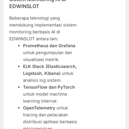
EDWINSLOT
Beberapa teknologi yang
mendukung implementasi sistem
monitoring berbasis AI di
EDWINSLOT antara lain:
Prometheus dan Grafana
untuk pengumpulan dan
visualisasi metrik.
ELK Stack (Elasticsearch,
Logstash, Kibana)
untuk
analisis log sistem.
TensorFlow dan PyTorch
untuk model machine
learning internal.
OpenTelemetry
untuk
tracing dan pelacakan
distribusi aplikasi berbasis
microservices.