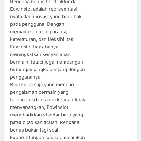
Rencana bonus terstruktur dari
Edwinslot adalah representasi
nyata dari inovasi yang berpihak
pada pengguna. Dengan
memadukan transparansi,
keteraturan, dan fleksibilitas,
Edwinslot tidak hanya
meningkatkan kenyamanan
bermain, tetapi juga membangun
hubungan jangka panjang dengan
penggunanya.
Bagi siapa saja yang mencari
pengalaman bermain yang
terencana dan tanpa kejutan tidak
menyenangkan, Edwinslot
menghadirkan standar baru yang
patut dijadikan acuan. Rencana
bonus bukan lagi soal
keberuntungan sesaat, melainkan