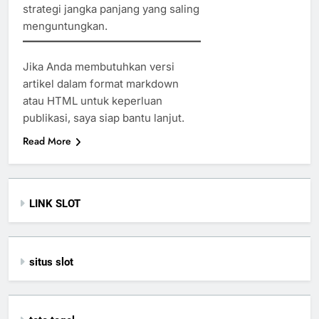
strategi jangka panjang yang saling
menguntungkan.
Jika Anda membutuhkan versi
artikel dalam format markdown
atau HTML untuk keperluan
publikasi, saya siap bantu lanjut.
Read More
LINK SLOT
situs slot