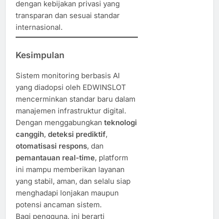
dengan kebijakan privasi yang
transparan dan sesuai standar
internasional.
Kesimpulan
Sistem monitoring berbasis AI
yang diadopsi oleh EDWINSLOT
mencerminkan standar baru dalam
manajemen infrastruktur digital.
Dengan menggabungkan
teknologi
canggih
,
deteksi prediktif
,
otomatisasi respons
, dan
pemantauan real-time
, platform
ini mampu memberikan layanan
yang stabil, aman, dan selalu siap
menghadapi lonjakan maupun
potensi ancaman sistem.
Bagi pengguna, ini berarti