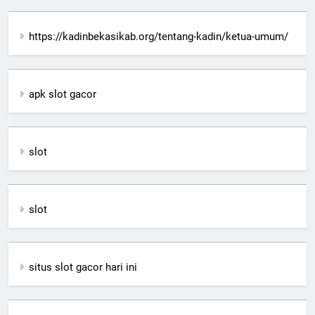
https://kadinbekasikab.org/tentang-kadin/ketua-umum/
apk slot gacor
slot
slot
situs slot gacor hari ini