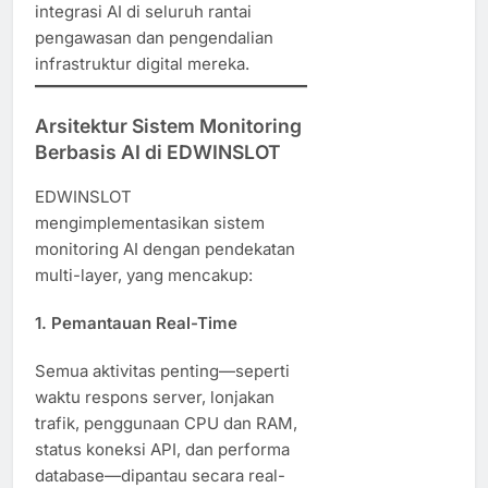
integrasi AI di seluruh rantai
pengawasan dan pengendalian
infrastruktur digital mereka.
Arsitektur Sistem Monitoring
Berbasis AI di EDWINSLOT
EDWINSLOT
mengimplementasikan sistem
monitoring AI dengan pendekatan
multi-layer, yang mencakup:
1.
Pemantauan Real-Time
Semua aktivitas penting—seperti
waktu respons server, lonjakan
trafik, penggunaan CPU dan RAM,
status koneksi API, dan performa
database—dipantau secara real-