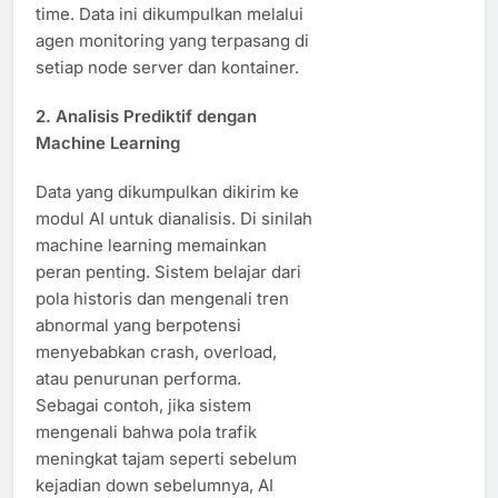
time. Data ini dikumpulkan melalui
agen monitoring yang terpasang di
setiap node server dan kontainer.
2.
Analisis Prediktif dengan
Machine Learning
Data yang dikumpulkan dikirim ke
modul AI untuk dianalisis. Di sinilah
machine learning memainkan
peran penting. Sistem belajar dari
pola historis dan mengenali tren
abnormal yang berpotensi
menyebabkan crash, overload,
atau penurunan performa.
Sebagai contoh, jika sistem
mengenali bahwa pola trafik
meningkat tajam seperti sebelum
kejadian down sebelumnya, AI