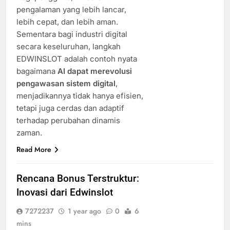
pengalaman yang lebih lancar,
lebih cepat, dan lebih aman.
Sementara bagi industri digital
secara keseluruhan, langkah
EDWINSLOT adalah contoh nyata
bagaimana
AI dapat merevolusi
pengawasan sistem digital
,
menjadikannya tidak hanya efisien,
tetapi juga cerdas dan adaptif
terhadap perubahan dinamis
zaman.
Read More
Rencana Bonus Terstruktur:
Inovasi dari Edwinslot
7272237
1 year ago
0
6
mins