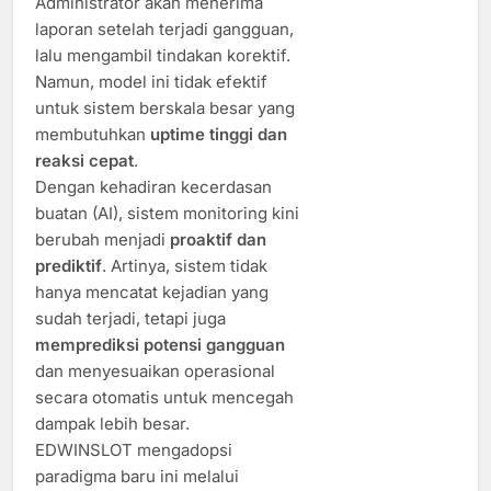
Administrator akan menerima
laporan setelah terjadi gangguan,
lalu mengambil tindakan korektif.
Namun, model ini tidak efektif
untuk sistem berskala besar yang
membutuhkan
uptime tinggi dan
reaksi cepat
.
Dengan kehadiran kecerdasan
buatan (AI), sistem monitoring kini
berubah menjadi
proaktif dan
prediktif
. Artinya, sistem tidak
hanya mencatat kejadian yang
sudah terjadi, tetapi juga
memprediksi potensi gangguan
dan menyesuaikan operasional
secara otomatis untuk mencegah
dampak lebih besar.
EDWINSLOT mengadopsi
paradigma baru ini melalui