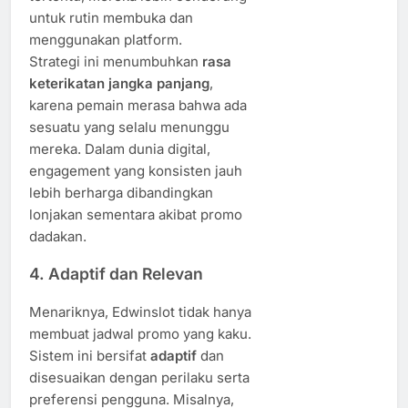
untuk rutin membuka dan
menggunakan platform.
Strategi ini menumbuhkan
rasa
keterikatan jangka panjang
,
karena pemain merasa bahwa ada
sesuatu yang selalu menunggu
mereka. Dalam dunia digital,
engagement yang konsisten jauh
lebih berharga dibandingkan
lonjakan sementara akibat promo
dadakan.
4. Adaptif dan Relevan
Menariknya, Edwinslot tidak hanya
membuat jadwal promo yang kaku.
Sistem ini bersifat
adaptif
dan
disesuaikan dengan perilaku serta
preferensi pengguna. Misalnya,