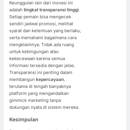
Keunggulan lain dari inovasi ini
adalah
tingkat transparansi tinggi
.
Setiap pemain bisa mengecek
sendiri jadwal promosi, melihat
syarat dan ketentuan yang berlaku,
serta memahami bagaimana cara
mengklaimnya. Tidak ada ruang
untuk kebingungan atau
kekecewaan karena semua
informasi tersedia dengan jelas.
Transparansi ini penting dalam
membangun
kepercayaan
,
terutama di tengah banyaknya
platform yang mengandalkan
gimmick marketing tanpa
dukungan nyata di sistem mereka.
Kesimpulan